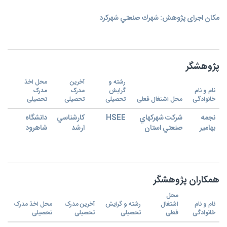
مکان اجرای پژوهش: شهرك صنعتي شهركرد
پژوهشگر
رشته و
آخرین
محل اخذ
نام و نام
گرایش
مدرک
مدرک
خانوادگی
محل اشتغال فعلی
تحصیلی
تحصیلی
تحصیلی
نجمه
شركت شهركهاي
HSEE
كارشناسي
دانشگاه
بهامير
صنعتي استان
ارشد
شاهرود
همکاران پژوهشگر
محل
نام و نام
اشتغال
رشته و گرایش
آخرین مدرک
محل اخذ مدرک
خانوادگی
فعلی
تحصیلی
تحصیلی
تحصیلی