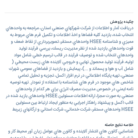
چکیده پژوهش
دريافت آمار و اطلاعات از شركت شهركهاي صنعتي استان، مراجعه به واحدهاي
انتخاب شده، بازديد كليه فضاها و اخذ اطلاعات و تكميل فرم هاي مربوط به
مميزي و شناسنامه HSEE واحدهاي مستقر، تصويربرداري از نقاط ضعف و
قوت واحدهاي بازديد شده از نظر مديريت ريسك، بررسي فرآيند توليد
واحدهاي انتخاب شده و توصيف فرآيند در قالب ترسيم خطي شامل مواد
اوليه، فرآيند توليد محصول نهايي و خروجي آلاينده هاي زيست محيطي (
شامل آب و هوا و پسماند و ...)، پيمايش و بازديد از فضاهاي عمومي شهرك
صنعتي، تهيه پايگاه اطلاعاتي در نرم افزار اكسل، تجزيه و تحليل تمامي
شاخص هاي موجود در فرم هاي شناسنامه با استفاده از نمودار. تهيه توصيه
نامه ايمني در خصوص مديريت مصرف انرژي براي هر كدام از واحدهاي
صنعتي به صورت مجزا، ارائه اطلاعات مسئولين HSEE واحدهاي بازيد شده در
قالب اكسل و پيشنهاد راهكار اجرايي به منظور ايجاد ارتباط بين مسئولين
HSEE واحدهاي مستقر، شركت خدماتي، شركت استاني و ارگانهاي زيربط
خلاصه نتایج حاصله
شناسايي كانون هاي انتشار آلاينده و كانون هاي عوامل زيان آور محيط كار و