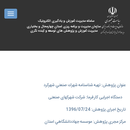
oggle
ation
سامانه مدیریت آموزش و یادگیری الکترونیک
سازمان مدیریت و برنامه ریزی استان چهارمحال و بختیاری
مدیریت آموزش و پژوهش های توسعه و آینده نگری
عنوان پژوهش: تهيه شناسنامه شهرك صنعتي شهركرد
دستگاه اجرایی کارفرما: شرکت شهرکهای صنعتی
تاریخ اجرای پژوهش: 1396/07/24
مرکز مجری پژوهش: موسسه جهاددانشگاهي استان