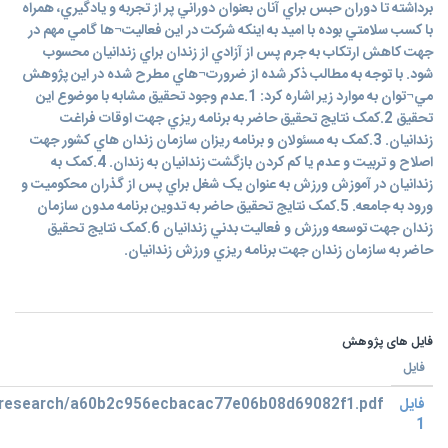
برداشته تا دوران حبس براي آنان بعنوان دوراني پر از تجربه و يادگيري، همراه
با کسب سلامتي بوده با اميد به اينکه شرکت در اين فعاليت¬ها گامي مهم در
جهت کاهش ارتکاب به جرم پس از آزادي از زندان براي زندانيان محسوب
شود. با توجه به مطالب ذکر شده از ضرورت¬هاي مطرح شده در اين پژوهش
مي¬توان به موارد زير اشاره کرد: 1.عدم وجود تحقيق مشابه با موضوع اين
تحقيق 2.کمک نتايج تحقيق حاضر به برنامه ريزي جهت اوقات فراغت
زندانيان. 3.کمک به مسئولان و برنامه ريزان سازمان زندان هاي کشور جهت
اصلاح و تربيت و عدم يا کم کردن بازگشت زندانيان به زندان. 4.کمک به
زندانيان در آموزش ورزش به عنوان يک شغل براي پس از گذران محکوميت و
ورود به جامعه. 5.کمک نتايج تحقيق حاضر به تدوين برنامه مدون سازمان
زندان جهت توسعه ورزش و فعاليت بدني زندانيان 6.کمک نتايج تحقيق
حاضر به سازمان زندان جهت برنامه ريزي ورزش زندانيان.
فایل های پژوهش
فایل
فایل
research/a60b2c956ecbacac77e06b08d69082f1.pdf
1