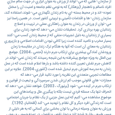
از سازمان¬هايي که مي¬تواند از ورزش به عنوان ابزاري در جهت سالم سازي
افراد ناسالم و ناهنجار (بزهکار) که به نوعي نظم جامعه و امنيت آن را مختل
نموده¬اند و در محيط بسته¬اي به نام زندان نگهداري مي¬شوند، استفاده کند،
سازمان زندان¬ها و اقدامات تأميني و تربيتي کشور است. در همين راستا نيز
مي¬توان از ورزش در زندان به عنوان راهکاري عملي در تربيت و اصلاح
زندانيان بهره برداري کرد. تحقيقات نشان مي¬دهد که خود زندان، براي
بسياري از زندانيان به دليل تجربيات منفي که از محيط زندان کسب مي¬کنند
بسيار مخرب و نااميد کننده است زيرا کافي نبودن اقدامات اصلاحي و بازپروري
زندانيان به معناي آن است که آنها به هنگام ترک زندان در مقايسه با زمان
ورودشان آمادگي بيشتري براي ارتکاب جرم دارند (حتمي ، 2004). جوامع
بين الملل به ويژه جوامع پيشرفته به اين نتيجه رسيدند که زندان نمي¬تواند در
کاهش جرم نقش تعيين کننده داشته باشد و بارها اعلام شده است که در عمل
زندان به مدرسه آموزش جرم تبديل شده است (آشوري، 2004). علاوه بر اين
مطالعات تجربي متعددي اين نظريه را مورد تائيد قرار مي¬دهد که
مجازات¬هاي قانوني موجب کم ارزش شدن سرسپردگي و تبعيت از قوانين و
ارتکاب جرم در آينده مي¬شود (برنبورگ ، 2003). شواهد نشان مي¬دهد که
انحراف تنها يک مسئله فردي نيست بلکه با پيگيري علل و پيامدهاي اين
موضوع مشاهده مي¬کنيم که اين عمل جزيي از يک نظام يا جريان اجتماعي
است که زندگي افرد ديگر و کل نظام را تهديد مي¬کند (قلخانباز، 1392).
ورزش به عنوان وسيله درماني يا توان بخشي براي کساني که به هر دليلي از
مسير طبيعي خارج شده¬اند و دچار نقص و نقصان در زمينه جسمي و روحي