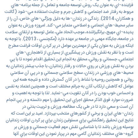
فزاينده¬اي به عنوان يک روش توسعه جامعه و تعامل، از جمله برنامه¬هاي
مربوط به رفتار ضد اجتماعي و کاهش جرم و جنايت استفاده مي¬شود (گالنت
و همکاران، 2014). زندگي در زندان¬ها به دليل ويژگي¬هاي خاص، آن را از
ساير محيط¬هاي اجماعي و اصلاحي متمايز مي¬کند. امروزه ورزش به عنوان
پديده¬اي مهيج، برانگيزاننده، موجب اتحاد ملي، عامل توسعه و ارتقاي سلامت
در جامعه، جايگاه مهمي در جامعه بر عهده دارد (مکچنسي ، 2013). با توجه به
اينکه ورزش به عنوان يکي از مهمترين عوامل در پر کردن اوقات فراغت مطرح
است و با نظر به نقش ورزش در پيشگيري از بسياري از ناهنجاري¬هاي
اجتماعي، جسماني و رواني، محقق به انجام اين تحقيق اقدام نموده تا با پي
بردن به نقش ورزش بر روي حالات و رفتار زندانيان، با جذب بيشتر زندانيان به
محيط¬هاي ورزشي در زندان، سطح سلامتي جسماني و در پي آن سلامتي
رواني و همچنين روحيه با نشاط را در آنان گسترش داده و نتيجه همه اين
عوامل که کاهش ارتکاب آنان به جرائم مختلف است و همچنين اعتماد به نفس
و احساس خوب بودن را در آنان تقويت مي¬نمايد. لذا با توجه به اهميت و
ضرورت موارد فوق الذكر محقق اجراي اين تحقيق را مهم دانسته و در پي انجام
آن است و سعي دارد تا در طي يک مطالعه، ورزش و تربيت بدني در
زندان¬هاي ايران و برخي از کشورهاي منتخب بپردازد. اميد بر اين است که
نتايج اين تحقيق راهگشايي براي مسئولين زندان براي پر کردن اوقات زندانيان
بوسيله ورزش باشد تا با شناسايي نقش مهم فعاليت جسماني و ورزش بر
گروه¬هاي مختلف زندانيان گامي مهم در پربار نمودن اين اوقات براي آنها