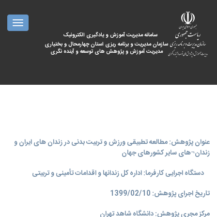
oggle
ation
سامانه مدیریت آموزش و یادگیری الکترونیک
سازمان مدیریت و برنامه ریزی استان چهارمحال و بختیاری
مدیریت آموزش و پژوهش های توسعه و آینده نگری
عنوان پژوهش: مطالعه تطبیقی ورزش و تربیت بدنی در زندان های ایران و
زندان¬های سایر کشورهای جهان
دستگاه اجرایی کارفرما: اداره کل زندانها و اقدامات تأمینی و تربیتی
تاریخ اجرای پژوهش: 1399/02/10
مرکز مجری پژوهش: دانشگاه شاهد تهران