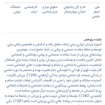
علی
اداره کل زندانهای
حقوق جزا و
کارشناسی
دانشگاه
اصغر
استان چهارمحال
جرم شناسی
ارشد
تهران
خلجی
چکیده پژوهش
امروزه ورزش ابزاري براي ارتقاء سطح رفاه و آسايش و همچنين راهي براي
توسعه و حفظ سلامت جسمي و رواني در آحاد جامع است. مهمترين
پيامدهاي ورزش از حيث سلامت جسماني و رواني، بهداشتي و اجتماعي
شامل تأمين سلامت و بهداشت بدن، پرورش روان و ايجاد زمينه براي استقلال
شخصيت، دستيابي به شادابي و نشاط و توسعه مهارت¬هاي اجتماعي است.
آثار مثبت فوق از کودکي تا کهنسالي حائز اهميت بوده و منحصر به دوره خاصي
از زندگي نيستند فرد تمامي مراحل زندگي (زاهدي، 1390). ورزش تأثيرات
گسترده، جايگاه و نقش خود را حتي در اقتصاد، گذراندن اوقات فراغت سالم و
لذت بخش، روابط اجتماعي، پيشگيري از مفاسد اجتماعي و انحرافات اخلاقي
رو به گسترش در جامعه و کاربردهاي عديده ديگر متجلي ساخته است
(حميدي، 1382). توسعه و اعتلاي تربيت بدني و ورزش در جامعة ما منوط به
تحول سازنده و مثبت در برنامه¬هاي جاري ورزشي است (علم،1381). يکي