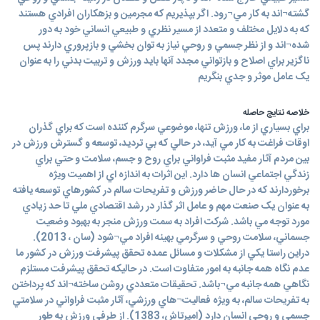
گشته¬اند به کار مي¬رود. اگر بپذيريم که مجرمين و بزهکاران افرادي هستند
که به دلايل مختلف و متعدد از مسير نظري و طبيعي انساني خود به دور
شده¬اند و از نظر جسمي و روحي نياز به توان بخشي و بازپروري دارند پس
ناگزير براي اصلاح و بازتواني مجدد آنها بايد ورزش و تربيت بدني را به عنوان
يک عامل موثر و جدي بنگريم
خلاصه نتایج حاصله
براي بسياري از ما، ورزش تنها، موضوعي سرگرم کننده است که براي گذران
اوقات فراغت به کار مي آيد، در حالي که بي ترديد، توسعه و گسترش ورزش در
بين مردم آثار مفيد مثبت فراواني براي روح و جسم، سلامت و حتي براي
زندگي اجتماعي انسان ها دارد. اين اثرات به اندازه اي از اهميت ويژه
برخوردارند که در حال حاضر ورزش و تفريحات سالم در کشورهاي توسعه يافته
به عنوان يک صنعت مهم و عامل اثر گذار در رشد اقتصادي ملي تا حد زيادي
مورد توجه مي باشد. شرکت افراد به سمت ورزش منجر به بهبود وضعيت
جسماني، سلامت روحي و سرگرمي بهينه افراد مي¬شود (سان ، 2013).
دراين راستا يکي از مشکلات و مسائل عمده تحقق پيشرفت ورزش در کشور ما
عدم نگاه همه جانبه به امور متفاوت است. در حاليکه تحقق پيشرفت مستلزم
نگاهي همه جانبه مي¬باشد. تحقيقات متعددي روشن ساخته¬اند که پرداختن
به تفريحات سالم، به ويژه فعاليت¬هاي ورزشي، آثار مثبت فراواني در سلامتي
جسمي و روحي انسان دارد (اميرتاش، 1383). از طرفي ورزش به طور