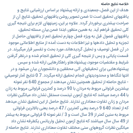
خلاصه نتایج حاصله
هدف از این فصل، جمعبندی و ارائه پيشنهاد بر اساس ارزشيابی نتایج و
یافتههای تحقيق است تا ضمن تصویر روشن یافتههای تحقيق، نتایج آن از
صراحت بيشتری برخوردار گردد. علاوه بر این، زمينههای لازم برای نتيجه گيری
کلی تحقيق فراهم آید. به همين منظور، ابتدا ضمن بيان مسئله تحقيق،
یافتههای فصول قبل به ویژه فصل چهارم تحقيق اعم از یافتههای حاصل از
تجزیه و تحليل دادهها و نيز اطلاعات به دست آمده از منابع اطلاعاتی موجود
در آن فصل توصيف و تحليل گردیدهاند، مورد بحث و تفسير قرار میگيرند. در
قسمت پایانی و پس از نتيجه گيری کلی از تحقيق انجام شده و درنظر گرفتن
شرایط و مقتضيات موجود، پيشنهادهاو راهکارهایی ارائه شده و سپس
پيشنهادهایی برای تحقيقهای آتی محققين و دانشجویان بيان میشود و در
انتها تنگناها و محدودیتهای انجام تحقيق ارائه میگردد. 7 0 نتايج آمار توصيفي
- نتایج حاصله از تحقيق همچنين نشان میدهند از مجموع 640 نفر نمونه
بيشترین فراوانی مربوط به مردان با 90 درصد و کمترین فراوانی مربوط به زنان
با 44 درصد میباشد که نتایج آزمون تیتست مستقل نشان داد ميانگين نظرات
مردان و زنان تفاوت معناداری ندارند. نتایج حاصل از این تحقيق نشان میدهد
که از تعداد 640 9 درصد یعنی کمترین / 47 درصد یعنی بالاترین فراوانی
مربوط به سنين کمتر از 39 سال است و 3 / نفر نمونه 0 فراوانی مربوط به بيشتر
از 49 سال سال میباشند که نتایج آزمون تحليل واریانس یکطرفه نشان داد
ميانگين نظرات گروههای سنی مختلف تفاوت معناداری ندارند. نتایج حاصله از