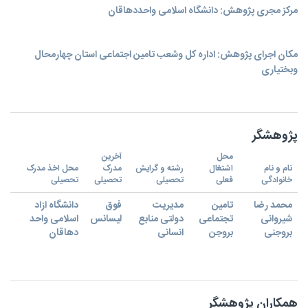
مرکز مجری پژوهش: دانشگاه اسلامی واحددهاقان
مکان اجرای پژوهش: اداره کل وشعب تامین اجتماعی استان چهارمحال
وبختیاری
پژوهشگر
محل
آخرین
نام و نام
اشتغال
رشته و گرایش
مدرک
محل اخذ مدرک
خانوادگی
فعلی
تحصیلی
تحصیلی
تحصیلی
محمد رضا
تامین
مدیریت
فوق
دانشگاه ازاد
شیروانی
تجتماعی
دولتی منابع
لیسانس
اسلامی واحد
بروجنی
بروجن
انسانی
دهاقان
همکاران پژوهشگر