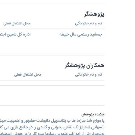
پژوهشگر
نام و نام خانوادگی
محل اشتغال فعلی
جمشید رستمی مال خلیفه
اداره کل تامین اجت
همکاران پژوهشگر
نام و نام خانوادگی
محل اشتغال فعلی
چکیده پژوهش
با مواج شد سازما ها ب پتانسهیل دانهشت حضهور و اهمیهت مه
انسهانی استرابژیک نقش بحرانی و کلیدی را در جامع بازی می ک
بولیهد ارزش از اموا غیر ملموس سازما سرو کار دارد. هوش اسهتر