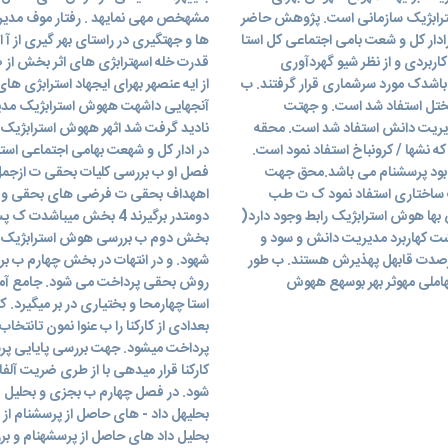
سترابژیک سازمانی است. پژوهش حاضر
مشهخص مهی نمایهد . رفتار موف مدی
ادار کل و شعت بامی اجتماعی کل استا
ها و جهتگیری در راستای بهر گیری از آ 
ربردی و از نظر شیو گهردآوری
قدرت خله اسهترابژی های اثر بخش از 
باشهد وجامع اماری 295 از کارکنا می باشدک مورد سرشماری قرار گرفتند. ب
از ایه عنصهر بهرای ایجهاد استرابژی های
مختل استفاد شد است. و جهتت
آنجهایی داشهت ههوش استرابژیک مدیرا
دیریت دانش استفاد شد است. محقه
نادید گرفت شد اثهر ههوش استرابژیک د
پرسشهنام از آلفهای 1 بدسهت آمهد که نشها / کرونباخ استفاد نمود است.
در ادار کل و شهعت بهامی اجتماعی استا 
 برای بمام متغیرها بهیش از 7 دهند پایا بود پرسشنام می باشد.محق جهت
فصل او ب بررسی کلیات بحقی ت ازجمل
از نهرم افزارههای لیهزر ور 8.8 و معادلات ساختاری استفاد نمود ک ت طب
اههداف بحقی ت فرضی های بحقی و 
ها هوش استرابژیک رابط وجود دارد(
دومتدر برگیرند 4 بخش م
ت کهاربرد مدیریت دانش و سود و
بخش دوم ب بررسی هوش استرابژیک و
 مدیریت دانش با هوش استرابژیک است( با اطمینا 95 درصدت قابهل پهذیرش هستند. ب طور
ملی مهوثر بهر بوسهع ههوش
روش بحقی پرداخت می شود. جامع آماری 
استا چهارمحا و بختیاری در بر میگیرد.
بعدادی از کارکنا را ب عنوا نمون تانتخ
کارکنا قرار میدهی با از طری ضریت آلفا
شود. در فصل چهارم ب بجزی و بحلیل
بحلیل داد های حاصل از پرسشهنام و بر