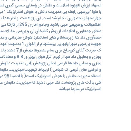
ایجهاد ارزش افهزود اطلاعات و دانش در راستای بصمی گیری ا
با عنوا "بررسهی رابطه بی مدیریت دانش با هوش استرابژیک " در
چهارمحها و بختیهاری انجام شد است. ای پژوهشت از نظر هدف کا
اطلاعهاتت بوصهیفی مهی 
منظور جمعآوری اطلاعات از روش کتابخان ای و بررسی مقالات 
جمعآوری داد ها از پرسشنام های استاندارد هوش سازمانی و م
جههت بررسهی میهزا پایهایی 
ک ضریت آلفای کرونباخ
بجزی و بحلیهل داد هها 
بجزی و بحلیل داد ها فرضی اصلی پژوهش )بی مدیریت دانهش ب
و فرضی های فرعی ک شهامل ) ارببهاط کیفیهت مهدیریت دانهش
استفاد
کلی یافت های پژوهشت نشا مهی دههد که مهدیریت دانهش عها
استرابژیک در سازما میباشد.