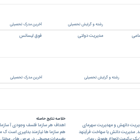
رشته و گرایش تحصیلی
آخرین مدرک تحصیلی
ماعی
مدیریت دولتی
فوق لیسانس
رشته و گرایش تحصیلی
آخرین مدرک تحصیلی
خلاصه نتایج حاصله
دیریت دانهش و مهدیریت سهرمای
اهداف هر سازما فلسف وجودی آ سازما 
ند. مدیریت دانش با سهاخت فرآینهد
هم سازما ها نیازمند بدابیری است ک مد
ابژیک برکیهت انهواع ههوش بهرای
بغییهرات محیطی در عرص های مختل د