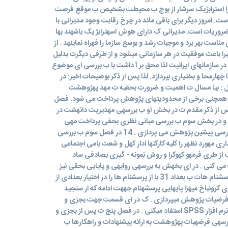
را استرابژیک سرشار از بوج ب محیطت بشخیص ب موقع فرصت
است. امروز دیگر برای باقی ماند در چرخ رقابت وجود مدیرانی با
ضروریات است. مدیرانی ک دارای هوش اسهترابژ یک باشهند بها
 مناست بهر برد و موجبات رشد و بوسع سازما را فهراه نماینهد . از
 باعث موفقیت در هر سازمانی میشود و از طرفی دیگرت بدلیل
ر سازمانهای ایرانیت لذا محق بر آ داشت با ب بررسی ای موضوع
چهارمحا و بختیاری بپردازد. لذا پس از ذکر بوضیحات اخیر: در
 : بیا مسال ت اهمیت و ضرورت بحقیه ت مهد پهژوهشت
همچنی برخی از محدودیتهای پژوهش پرداخت می شود. فصل
یباشدت ک پس از ذکر مقدم ت در بخش او ب بررسهی مهدیریت دانهشت در
 در بخش سوم ب بررسی مبانی نظری بحقی پرداخت مهی
شهود. و در انتهات در بخش چهارم ب بررسی پیشین پژوهش می پردازی . 14 در فصل سوم ب بررسی
مهورد نظهر را کلیه کارکنها ادار کهل و شعت بامی اجتماعی
 ک از طری فرمهو کهوکرا و روش نمونه - گیری بصادفی ساد
اب می کنی . در ای بخهش به بررسهی روایهی و پایایی بحقی نیز
پرداخت میشود. جهت بررسی پایایی پرسشنام هات ب بعداد 31 با از پرسشنام ها را در اختیار بعدادی از
ی کرونباخ میهزا پایهایی پرسشهنام جههت ادامه که ار سنجید
 فرضیات پژوهش میپردازی . ک در ای قسمت جهت بجزی و
بحلیهل داد - های حاصل از پرسشنام از نرم افزار SPSS استفاد میکنی . در فصل پنج ت پس از بجزی و
رسهی فرضهیات پهژوهشت به ارائه پیشنهادات و راهکارها ب