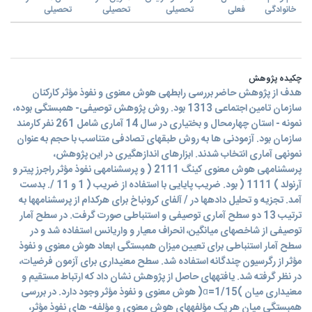
خانوادگی
فعلی
تحصیلی
تحصیلی
تحصیلی
چکیده پژوهش
هدف از پژوهش حاضر بررسی رابطهی هوش معنوی و نفوذ مؤثر کارکنان
سازمان تامین اجتماعی 1313 بود. روش پژوهش توصیفی- همبستگی بوده،
نمونه - استان چهارمحال و بختیاری در سال 14 آماری شامل 261 نفر کارمند
سازمان بود. آزمودنی ها به روش طبقهای تصادفی متناسب با حجم به عنوان
نمونهی آماری انتخاب شدند. ابزارهای اندازهگیری در اين پژوهش،
پرسشنامهی هوش معنوی کینگ 2111 ( و پرسشنامهی نفوذ مؤثر راجرز پیتر و
آرنولد ) 1111 ( بود. ضريب پايايی با استفاده از ضريب ( 1 و 11 /. بدست
آمد. تجزيه و تحلیل دادهها در / آلفای کرونباخ برای هرکدام از پرسشنامهها به
ترتیب 13 دو سطح آماری توصیفی و استنباطی صورت گرفت. در سطح آمار
توصیفی از شاخصهای میانگین، انحراف معیار و واريانس استفاده شد و در
سطح آمار استنباطی برای تعیین میزان همبستگی ابعاد هوش معنوی و نفوذ
مؤثر از رگرسیون چندگانه استفاده شد. سطح معنیداری برای آزمون فرضیات،
در نظر گرفته شد. يافتههای حاصل از پژوهش نشان داد که ارتباط مستقیم و
معنیداری میان )ɑ=1/15( هوش معنوی و نفوذ مؤثر وجود دارد. در بررسی
همبستگی میان هر يک مؤلفههای هوش معنوی و مؤلفه- های نفوذ مؤثر،