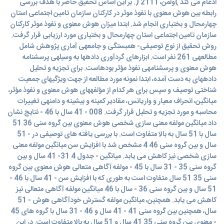
ادغام مى کند )ولمن، 2111 (. بر اين اساس تحقیق حاضر با هدف بررسی
رابطه بین هوش معنوی با نفوذ موثر در کارکنان سازمان تامین اجتماعی استان
چهارمحال و بختیاری انجام شد. ابتدا میزان هوش معنوی و نفوذ موثر کارکنان
سازمان تامین اجتماعی استان چهارمحال و بختیاری مورد ارزيابی قرار گرفت.
روش تحقیق از نوع توصیفی- همبستگی و جامعهی آماری پژوهش شامل
مطالعهی 261 نفر است. ابزارهای گردآوری دادهها به وسیلهی پرسشنامه
هوش معنوی و پرسشنامهی نفوذ مؤثر بودهاست. برای تجزيه و تحلیل
دادههای به دست آمده، ابتدا نمونه مورد مطالعه از جهت ويژگیهای جمعیت
شناختی توصیف و سپس برای هر کدام از مؤلفههای هوش معنوی و نفوذ مؤثر،
میانگین، انحراف معیار و واريانس، مقادير کمینه و بیشینه و دامنهی تغییرات
محاسبه و مورد تجزيه و تحلیل قرار گرفت. 008 - 41 سال با 46 - نتايج نشان
داد میانگین مولفه معنی سازی شخصی هوش معنوی بین گروه سنی 36 51
سال با 51 سال به بالا متفاوت است. با بررسی يافته های توصیفی در - 51
سال و بین گروه سنی 46 4 مشخص شد با افزايش سن میانگین مولفه معنی
سازی شخصی نیز کاهش می يابد. میانگین - جدول 4 31- 41 سال و بین
گروه سنی 35 - 31 سال با 45 - مولفه آگاهی متعالی هوش معنوی بین گروه
سنی 35 51 سال متفاوت است به طوری که با افزايش سن - 41 سال با 46 -
51 سال و بین گروه سنی 36 - سال با 46 میانگین مولفه آگاهی متعالی نیز
کاهش می يابد. همچنین، میانگین مولفه گسترش خودآگاهی هوش - 51
سال، همچنین بین گروه سنی 41 - 41 سال و 46 - 31 سال با گروه های 45
- معنوی بین گروه سنی 35 41 سال و 51 سال به بالا متفاوت است. در اين