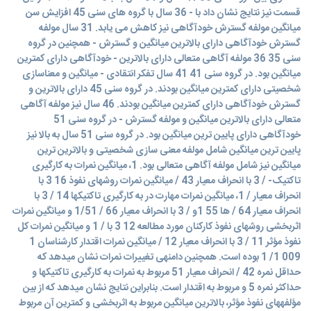
قسمت نیز نتايج نشان داد با - 36 سال با گروه های سنی 45 افزايش سن
میانگین مولفه گسترش خودآگاهی نیز کاهش می يابد. 31 سال مولفه
گسترش خودآگاهی دارای بالاترين میانگین و گسترش - همچنین در گروه
سنی 35 36 مولفه آگاهی متعالی دارای بالاترين - خودآگاهی دارای کمترين
میانگین بود. در گروه سنی 41 41 سال تفکر انتقادی - میانگین و معناسازی
شخصیتی دارای کمترين میانگین بودند. در گروه سنی 45 دارای بالاترين و
گسترش خودآگاهی دارای کمترين میانگین بودند. 46 سال نیز مولفه آگاهی
متعالی دارای بالاترين میانگین و مولفه گسترش - در گروه سنی 51
خودآگاهی دارای پايین ترين میانگین بود. در گروه سنی 51 سال به بالا نیز
پايین ترين میانگین شامل مولفه معنی سازی شخصیتی و بالاترين ترين
میانگین نیز شامل مولفه آگاهی متعالی بود. 1، میانگین نمرات به کارگیری
تاکتیک- / 3 با انحراف معیار 43 / میانگین نمرات روشهای نفوذ 16 3 با
انحراف معیار / 1، میانگین نمرات مهارت در به کارگیری تاکتیکها 14 / 3 با
انحراف معیار 64 / ها 55 1و / 3 با انحراف معیار 66 / 1/51 و میانگین نمرات
اثربخشی روشهای نفوذ کارکنان مورد مطالعه 12 3 با / 1 و میانگین نمرات کل
نفوذ مؤثر 11 / 3 با انحراف معیار 12 / میانگین نمرات اقتدار کارشناسان 1
009 1/ 1 بوده است. همچنین دامنهی تغییرات نمرات نشان میدهد که
حداقل نمره 42 / انحراف معیار 51 مربوط به نمرات به کارگیری تاکتیکها و
حداکثر نمره 5 و مربوط به اقتدار است. بنابراين نتايج نشان میدهد که از بین
مؤلفههای نفوذ مؤثر، بالاترين میانگین مربوط به اثربخشی و کمترين آن مربوط