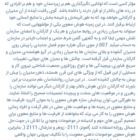
مؤثر کسی است که توانايی تأثیرگذاری هم بر زيردستان خود و هم بر افرادی که
در رده های بالاتر از او قرار دارند را داشته باشد. گوی رقابت آينده از آن مديران
و کارکنانی خواهد بود که به طور اثربخش و نتیجه بخش با منابع انسانی خود
ارتباط برقرار کنند. در اين زمینه هوش معنوی يکی از مؤلفههايی است که
میتواند به میزان زيادی در روابط مديران و هر يک از کارکنان با اعضای سازمان
نقش مهمی ايفا کند و به گفتهی گلمن شرط حتمی و اجتناب ناپذير در سازمان
به حساب میآيد. 007 از سوی ديگر، هزاره سوم فصل جديدى را پیش روى
مديران گشوده و بقاى سازمان ها به میزان زيادى در گرو هوشمندى مديران و
کارکنان سازمان قرار گرفته است. چالش ها و بحران هاى جهانى، تغییرات
سريع فناوری، پیچیدگى ها و تنوع روزافزون جمعیت شناختى نیروى کار و
مسايلى از اين قبیل که از ويژگى هاى اين قرن هستند، ذهن مديران را بیش از
پیش به چالش کشیده است . در اين میان، روانشناسان علم مديريت بر اين
باورند که کارکنان دارای هوش بالاتر بهتر از کارکنان ديگر مى توانند سازمان را
رهبری و در موقعیت هاى سخت و پیچیده تصمیمات صحیح را اتخاذ نمايند.
به طورکلى مى توان پیدايش سازه هوش معنوى را به عنوان کاربرد ظرفیت ها
و منابع معنوى در زمینه ها و موقعیت هاى عملى در نظر گرفت و افراد زمانى
هوش معنوى را به کار مى برند که بخواهند از ظرفیت ها و منابع معنوى براى
تصمیم گیرى هاى مهم و انديشه در موضوعات وجودى يا تلاش در جهت حل
مسائل روزانه استفاده کنند )امونز، 2111 ؛ زوهر و مارشال، 2111 (. بنابراين،
هوش معنوى موضوعات ذهنى معنويت را با تکالیف بیرونى جهان واقعى