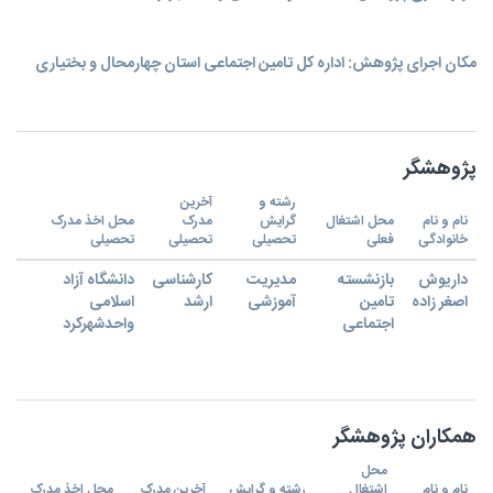
مکان اجرای پژوهش: اداره کل تامین اجتماعی استان چهارمحال و بختیاری
پژوهشگر
رشته و
آخرین
نام و نام
محل اشتغال
گرایش
مدرک
محل اخذ مدرک
خانوادگی
فعلی
تحصیلی
تحصیلی
تحصیلی
داریوش
بازنشسته
مدیریت
کارشناسی
دانشگاه آزاد
اصغر زاده
تامین
آموزشی
ارشد
اسلامی
اجتماعی
واحدشهرکرد
همکاران پژوهشگر
محل
نام و نام
اشتغال
رشته و گرایش
آخرین مدرک
محل اخذ مدرک