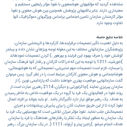
مشاهده گرديد که مؤلفههای هوشمعنوی با نفوذ مؤثر رابطهی مستقیم و
معنیداری دارند. بنابر يافتههای پژوهش همچنین بین هوش معنوی و نفوذ
مؤثر کارمندان سازمان تامین اجتماعی براساس ويژگیهای دموگرافیک آنها
تفاوت وجود دارد.
خلاصه نتایج حاصله
به دلیل اهمیت تأثیر تصمیمات برفرايندها، کارکردها و اثربخشی سازمان،
پژوهشگران سازمانهای مختلف به اين مقوله توجه ويژهای نشان داده و بیشتر
کوشش خود را صرف بهبود اين فرايند و بهرهور .) کردن تصمیمات نمودهاند
)خورشید، 1311 با توجه به اين که ادراکات کارکنان و رفتار آنها فرهنگ سازمان
را میسازد، لازم است تصمیمات مهم مديريتی، تصمیماتی که به هوشهیجانی،
هوشاجتماعی و هوش معنوی کارکنان مرتبط است را در نظر گیرد. پس میتوان
گفت سازمانهايی موقعیت بهتری خواهند داشت که پارادايمی نوين .) از
سازمان پیريزی نمايند )چاکرابورتی و ديگران، 2114 رهبری عبارت است از
روند نفوذ در فعالیتهای يک فرد يا گروه در يک موقعیت خاص به خاطر رسیدن
به هدف. يک رهبر موفق نیاز دارد تأثیرگذار باشد . او بايد بتواند بر افراد اعمال
نفوذ کرده تا از اين طريق حمايت آنان را برای پذيرش پیشنهادات و اجرای
تصمیماتش جلب نمايد. نفوذ مؤثر میزان تلاشی است که بهوسیلهی يک فرد يا
يک سازمان به منظور ايجاد يک تفکر يا رفتارهای هماهنگ با فرد يا سازمان
هدف، انجام میشو. )راجرز پیتر و آرنولد، 1111 (. در يک سازمان بزرگ ، رهبر