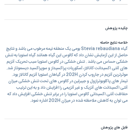
چکیده پژوهش
خلاصه نتایج حاصله
گیاه Stevia rebaudiana بومی یک منطقه نیمه مرطوب می باشد و نتایج
حاصل از این آزمایش نشان داد که کالوس این گیاه همانند گیاه استویا به تنش
خشکی حساس می باشد . تنش خشکی در کالوس استویا سبب تحریک آنزیم
های آنتی اکسیدانت کاتالاز، آسکوربات پراکسیداز و سوپراکسید دیسموتاز شد.
موثرترین آنزیم در جاروب کردن 2O2H در گیاهان استویا آنزیم کاتالاز بود.
تیمار های پاکلوبوترازول و جیبرلین در کالوس های تحت تنش خشکی میزان
آنتی اکسیدانت های آنزیک و غیر آنزیمی را افزایش داد و به این ترتیب
حفاظت آنتی اکسیدانی کالوس استویا را در برابر تنش خشکی افزایش داد که
می توان به کاهش ملاحظه شده در میزان 2O2H اشاره نمود.
فایل های پژوهش