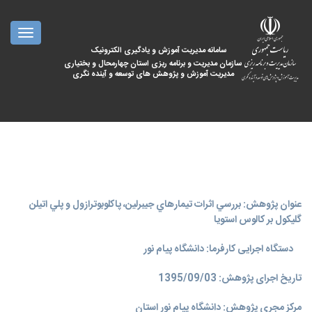
oggle
ation
سامانه مدیریت آموزش و یادگیری الکترونیک
سازمان مدیریت و برنامه ریزی استان چهارمحال و بختیاری
مدیریت آموزش و پژوهش های توسعه و آینده نگری
عنوان پژوهش: بررسي اثرات تيمارهاي جيبرلين، پاكلوبوترازول و پلي اتيلن
گليكول بر كالوس استويا
دستگاه اجرایی کارفرما: دانشگاه پیام نور
تاریخ اجرای پژوهش: 1395/09/03
مرکز مجری پژوهش: دانشگاه پیام نور استان