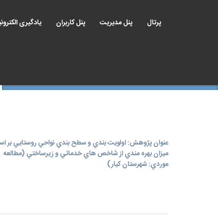
پرتال
پنل مدیریت
پنل کاربران
یادگیری الکترون
عنوان پژوهش: اولويت بندي و سطح بندي نواحي روستايي بر ا
ميزان بهره مندي از شاخص هاي خدماتي و زيرساختي (مطالعه
موردي: شهرستان كيار)