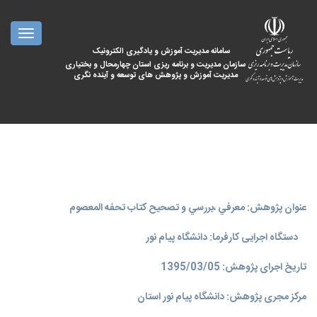
oggle
ation
سامانه مدیریت آموزش و یادگیری الکترونیک
سازمان مدیریت و برنامه ریزی استان چهارمحال و بختیاری
مدیریت آموزش و پژوهش های توسعه و آینده نگری
عنوان پژوهش: معرفي ،بررسي و تصحيح كتاب تحفه المعصوم
دستگاه اجرایی کارفرما: دانشگاه پیام نور
تاریخ اجرای پژوهش: 1395/03/05
مرکز مجری پژوهش: دانشگاه پیام نور استان