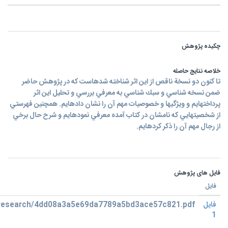
چکیده پژوهش
خلاصه نتایج حاصله
تا كنون دو نسخة ناقص از اين اثر شناخته شدهاست كه در پژوهش حاضر
ضمن نسخه شناسي و سبك شناسي به معرفي بررسي و تحليل اين اثر
پرداختهايم و ويژگيها و خصوصيات مهم آن را نشان دادهايم. همچنين فهرستي
از شخصيتهايي كه نامشان در كتاب آمده معرفي نمودهايم و شرح حال برخي
از رجال مهم آن را ذكر كردهايم.
فایل های پژوهش
فایل
فایل
research/4dd08a3a5e69da7789a5bd3ace57c821.pdf
1