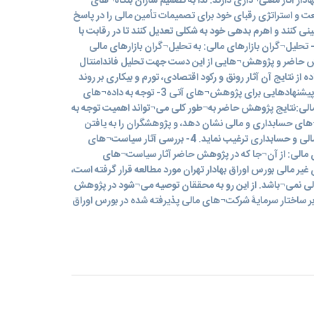
ادار آثار معنی¬داری دارند. لذا به تصمیم سازان بنگاه¬های
و استراتژی رقبای خود برای تصمیمات تأمین مالی را در پاسخ
ی کنند و اهرم بدهی خود به شکلی تعدیل کنند تا در رقابت با
ایر بنگاه¬ها بازار را از دست ندهند. 2- تحلیل¬گران بازارهای مالی: به تحلیل¬گران بازارهای مالی
ش حاضر و پژوهش¬هایی از این دست جهت تحلیل فاندامنتال
ده از نتایج آن آثار رونق و رکود اقتصادی، تورم و بیکاری بر روند
بازار سهام را پیش¬بینی کنند. 2-5-5- پیشنهادهایی برای پژوهش¬های آتی 3- توجه به داده¬های
مالی:نتایج پژوهش حاضر به¬طور کلی می¬تواند اهمیت توجه به
ای حسابداری و مالی نشان دهد، و پژوهشگران را به یافتن
ارتباط میان این داده¬ها با متغیرهای مالی و حسابداری ترغیب نماید. 4- بررسی آثار سیاست¬های
 مالی: از آن¬جا که در پژوهش حاضر آثار سیاست¬های
ر مالی بورس اوراق بهادار تهران مورد مطالعه قرار گرفته است،
لی نمی¬باشد. از این رو به محققان توصیه می¬شود در پژوهش
بر ساختار سرمایۀ شرکت¬های مالی پذیرفته شده در بورس اوراق