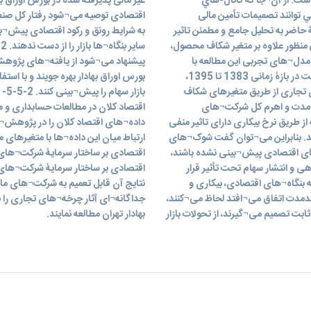
ست. از آن¬جا كه كانال-هاي
غیر مالی پذیرفته شده در بورس اوراق به
 توانند تصمیمات تأمین مالی
اقتصادی توصیه می¬شود رفتار کل صنعت 
 حاضر به تحليل جامع و مطمئن تاثير
به شرایط رونق و رکود اقتصادی پیش¬بین
 منظور علاوه بر متغیر شکاف محصول،
س
 مدل¬های تجربی این مطالعه با
پیشنهاد می¬شود از یافته¬های پژوه
استفاده از تكنيكهای اقتصادسنجي داده هاي پانل برای 168 شرکت در بازۀ زمانی 1383 تا 1395،
بورس اوراق بهادار بهره جویند و با استفا
 تجاری از طریق متغیرهای شکاف
اه¬مدت و اهرم کل شرکت¬های
اقتصاد کلان در مطالعات حسابداری و 
از طریق نرخ بیکاری دارای تاثیر منفی
داده¬های اقتصاد کلان را در پژوهش¬ه
شند. بنابراین می¬توان گفت شوک¬های
ای اقتصادی پیش¬بینی نشده باشند،
اقتصادی بر ساختار سرمایۀ شرکت¬های
ی و انتشار سهام تحت تأثیر قرار
اقتصادی بر ساختار سرمایۀ شرکت¬های غی
 بنگاه¬های اقتصادی، بیکاری و
نتایج آن قابل تعمیم به شرکت¬های ما
لندمدت اتفاق می¬افتد لحاظ می¬کنند،
جداگانه¬ای آثار چرخه¬های تجاری را 
ت تصمیم می¬گیرند، از تحولات بازار
بهادار تهران مطالعه نمایند.