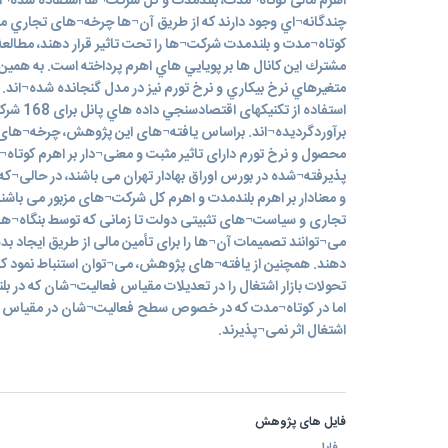
اهرم مالی کوتاه¬مدت، بلندمدت و کل شرکت¬ها استفاده شده¬ا
چندگانه¬اي وجود دارند كه از طريق آن¬ها چرخه¬های تجاري مي
کوتاه¬مدت و بلندمدت شرکت¬ها را تحت تاثير قرار دهند، مطالعۀ
مشترك اين كانال ها بر پويايي هاي اهرم پرداخته است. به همين
متغيرهاي نرخ بيكاري و نرخ تورم نيز در مدل گنجانده شده¬اند.
برآوردگرديده¬اند. براساس یافته¬های این پژوهش، چرخه¬های
محصول و نرخ تورم دارای تاثیر مثبت و معنی¬دار بر اهرم کوت
پذیرفته¬شده در بورس اوراق بهادار تهران می باشند، در حالی¬که 
و معنادار بر اهرم بلندمدت و اهرم کل شرکت¬های مزبور می با
تجاری و سیاست¬های تثبیتی دولت تا زمانی که توسط بنگاه¬ه
می¬توانند تصمیمات آن¬ها را برای تأمین مالی از طریق ایجاد بده
دهند. همچنین از یافته¬های پژوهش، می¬توان استنباط نمود که
تحولات بازار اشتغال را در تعدیلات مقیاس فعالیت¬شان که در ب
اما در کوتاه¬مدت که در خصوص سطح فعالیت¬شان در مقیاس ثاب
اشتغال اثر نمی¬پذیرند.
فایل های پژوهش