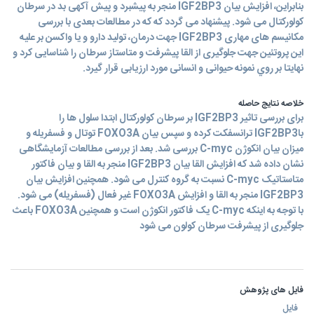
بنابراین، افزایش بیان IGF2BP3 منجر به پیشبرد و پیش آکهی بد در سرطان
کولورکتال می شود. پیشنهاد می گردد که که در مطالعات بعدی با بررسی
مکانیسم های مهاری IGF2BP3 جهت درمان، تولید دارو و یا واکسن بر علیه
این پروتئین جهت جلوگیری از القا پیشرفت و متاستاز سرطان را شناسایی کرد و
نهایتا بر روي نمونه حیوانی و انسانی مورد ارزیابی قرار گیرد.
خلاصه نتایج حاصله
برای بررسی تاثیر IGF2BP3 بر سرطان کولورکتال ابتدا سلول ها را
باIGF2BP3 ترانسفکت کرده و سپس بیان FOXO3A توتال و فسفریله و
میزان بیان انکوژن C-myc بررسی شد. بعد از بررسی مطالعات آزمایشگاهی
نشان داده شد که افزایش القا بیان IGF2BP3 منجر به القا و بیان فاکتور
متاستاتیک C-myc نسبت به گروه کنترل می شود. همچنین افزایش بیان
IGF2BP3 منجر به القا و افزایش FOXO3A غیر فعال (فسفریله) می شود.
با توجه به اینکه C-myc یک فاکتور انکوژن است و همچنین FOXO3A باعث
جلوگیری از پیشرفت سرطان کولون می شود
فایل های پژوهش
فایل