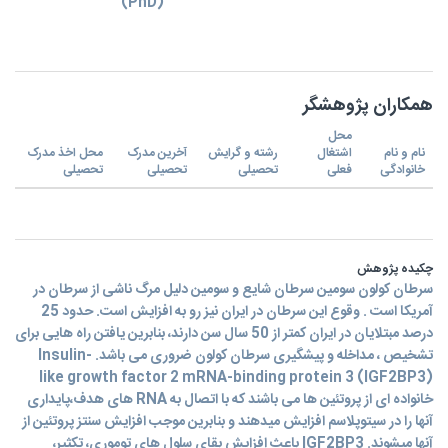
(PhD)
همکاران پژوهشگر
محل
نام و نام
اشتغال
رشته و گرایش
آخرین مدرک
محل اخذ مدرک
خانوادگی
فعلی
تحصیلی
تحصیلی
تحصیلی
چکیده پژوهش
سرطان کولون سومین سرطان شایع و سومین دلیل مرگ ناشی از سرطان در
آمریکا است . وقوع این سرطان در ایران نیز رو به افزایش است. حدود 25
درصد مبتلایان در ایران کمتر از 50 سال سن دارند، بنابرین یافتن راه هایی برای
تشخیص ، مداخله و پیشگیری سرطان کولون ضروری می باشد. Insulin-
like growth factor 2 mRNA-binding protein 3 (IGF2BP3)
خانواده ای از پروتئین ها می باشند که با اتصال به RNA های هدف،پایداری
آنها را در سیتوپلاسم افزایش میدهند و بنابرین موجب افزایش سنتز پروتئین از
آنها میشوند. IGF2BP3 باعث افزایش بقای سلول های توموری، تکثیر،