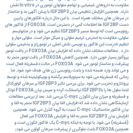
مقاومت به داروهای شیمیایی و تهاجم سلولهای توموری در In vitro نقش
دارند. همچنین افزایش تنظیمی بیان IGF2BP3 با پیش آگهی بد و متاستاز
در سرطان های مختلف همراه است . با این حال درباره افکتورهای پایین
دست IGF2BP ها اطلاعات کمی در دسترس است. FOXO3A از فاکتور های
رونویسی است که توسط مسیر IGF2BP3 تنظیم می شود و در متابولیسم
سلولی، مقاومت به استرس، ترمیم سلولی و سیکل موثر است. سلولی مهار و
تنظیم نادرست این فاکتور رو نویسی نقش اصلی در تومورژنز و بدخیمی سلولی
دار.د . مطالعات مختلف نشان داده که افزایش بیان FOXO3A در بافت تومور
پروگنوز بسیار خوبی دارد. همچنین کاهش FOXO3A در بافت تومور منجر به
پیشرفت و متاستاز تومور می شود. FOXO3A در حالت دفسفریله فعال است
و می تواند وارد هسته شده و باعث رونویسی ژن های هدف خود شود. اما
زمانی که فسفریله می شود به سیتوپلاسم برگشته و یوبیکوئیتینه شده و توسط
پروتئازوم تخریب می شود. برای بررسی تاثیر IGF2BP3 بر سرطان کولورکتال
ابتدا سلول ها را باIGF2BP3 ترانسفکت کرده و سپس بیان FOXO3A توتال
و فسفریله و میزان بیان انکوژن C-myc بررسی شد. بعد از بررسی مطالعات
آزمایشگاهی نشان داده شد که افزایش القا بیان IGF2BP3 منجر به القا و
بیان فاکتور متاستاتیک C-myc نسبت به گروه کنترل می شود. همچنین
افزایش بیان IGF2BP3 منجر به القا و افزایش FOXO3A غیر فعال
(فسفریله) می شود. با توجه به اینکه C-myc یک فاکتور انکوژن است و
همچنین FOXO3A باعث جلوگیری از پیشرفت سرطان کولون می شود;