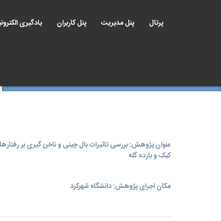
پرتال
پنل مدیریت
پنل کاربران
یادگیری الکترون
عنوان پژوهش: بررسی تاثیرات بال چینی و ناخن گیری بر رفتاره
کبک و بازده گله
مکان اجرای پژوهش: دانشگاه شهركرد