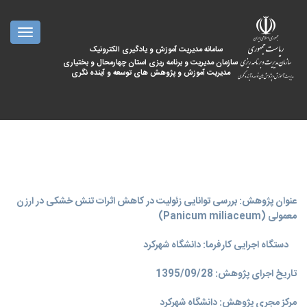
oggle
ation
سامانه مدیریت آموزش و یادگیری الکترونیک
سازمان مدیریت و برنامه ریزی استان چهارمحال و بختیاری
مدیریت آموزش و پژوهش های توسعه و آینده نگری
عنوان پژوهش: بررسی توانایی زئولیت در کاهش اثرات تنش خشکی در ارزن
معمولی (Panicum miliaceum)
دستگاه اجرایی کارفرما: دانشگاه شهرکرد
تاریخ اجرای پژوهش: 1395/09/28
مرکز مجری پژوهش: دانشگاه شهركرد