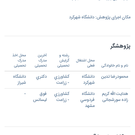
مکان اجرای پژوهش: دانشگاه شهركرد
پژوهشگر
رشته و
آخرین
محل اخذ
محل اشتغال
گرایش
مدرک
مدرک
نام و نام خانوادگی
فعلی
تحصیلی
تحصیلی
تحصیلی
محمودرضا تدين
دانشگاه
كشاورزي
دكتري
دانشگاه
شهركرد
- زراعت
شيراز
هدایت الله کریم
دانشگاه
كشاورزي
فوق
-
زاده سورشجانی
فردوسي
- زراعت
ليسانس
مشهد