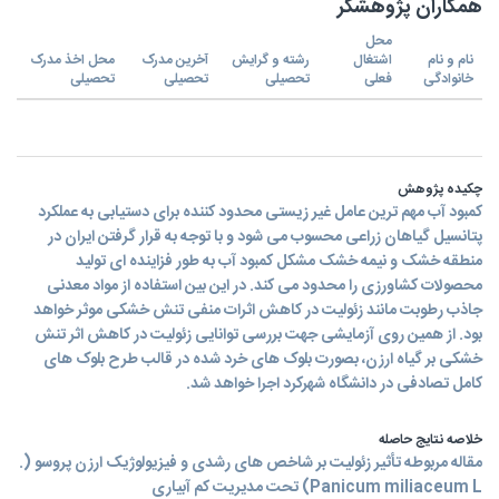
همکاران پژوهشگر
محل
نام و نام
اشتغال
رشته و گرایش
آخرین مدرک
محل اخذ مدرک
خانوادگی
فعلی
تحصیلی
تحصیلی
تحصیلی
چکیده پژوهش
کمبود آب مهم ترین عامل غیر زیستی محدود کننده برای دستیابی به عملکرد
پتانسیل گیاهان زراعی محسوب می شود و با توجه به قرار گرفتن ایران در
منطقه خشک و نیمه خشک مشکل کمبود آب به طور فزاینده ای تولید
محصولات کشاورزی را محدود می کند. در این بین استفاده از مواد معدنی
جاذب رطوبت مانند زئولیت در کاهش اثرات منفی تنش خشکی موثر خواهد
بود. از همین روی آزمایشی جهت بررسی توانایی زئولیت در کاهش اثر تنش
خشکی بر گیاه ارزن، بصورت بلوک های خرد شده در قالب طرح بلوک های
کامل تصادفی در دانشگاه شهرکرد اجرا خواهد شد.
خلاصه نتایج حاصله
مقاله مربوطه تأثیر زئولیت بر شاخص های رشدی و فیزیولوژیک ارزن پروسو (.
Panicum miliaceum L) تحت مدیریت کم آبیاری