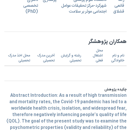
-
دکترای
پرستاری
دانشگاه علوم پزشکی
رضا
قانعی
شهرکرد-مرکز تحقیقات عوامل
تخصصی
(PhD)
اجتماعی موثر بر سلامت
قشلاق
همکاران پژوهشگر
محل
نام و نام
اشتغال
رشته و گرایش
آخرین مدرک
محل اخذ مدرک
خانوادگی
فعلی
تحصیلی
تحصیلی
تحصیلی
چکیده پژوهش
Abstract Introduction: As a result of high transmission
and mortality rates, the Covid-19 pandemic has led to a
worldwide health crisis, isolation, and widespread fear,
therefore negatively infuencing people’s quality of life
(QOL). The goal of the present study was to examine the
psychometric properties (validity and reliability) of the