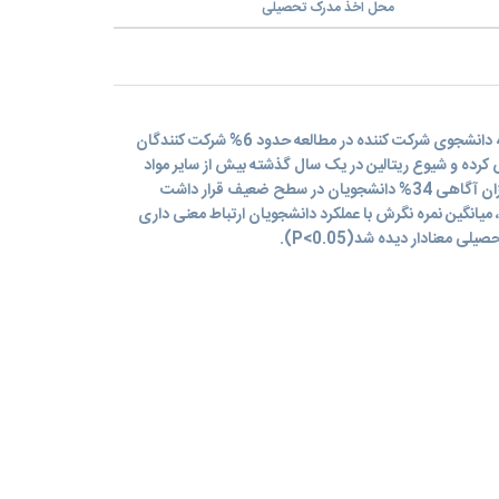
محل اخذ مدرک تحصیلی
نتایج مطالعه فعلی نشان داد که از 411 دانشجوی شرکت کننده در مطالعه حدود 6% شرکت کنندگان
کرده و شیوع ریتالین در یک سال گذشته بیش از سایر مواد
محرک و توهم زا گزارش شده است. میزان آگاهی 34% دانشجویان در سطح ضعیف قرار داشت
انگین نمره نگرش با عملکرد دانشجویان ارتباط معنی داری
 معنادار دیده شد(P<0.05).