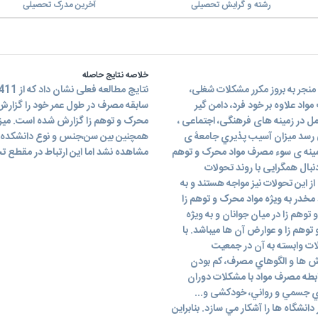
رشته و گرایش تحصیلی
آخرین مدرک تحصیلی
خلاصه نتایج حاصله
نجر به بروز مکرر مشکلات شغلی،
اد علاوه بر خود فرد، دامن گیر
سابقه مصرف در طول عمر خود را گزارش 
مل در زمینه های فرهنگی، اجتماعی ،
ی رسد میزان آسیب پذیري جامعۀ ی
همچنین بین سن،جنس و نوع دانشکده، می
زمینه ی سوء مصرف مواد محرک و توهم
مشاهده نشد اما این ارتباط در مقطع تحصیلی
دنبال همگرایی با روند تحولات
این تحولات نیز مواجه هستند و به
مخدر به ویژه مواد محرک و توهم زا
توهم زا در میان جوانان و به ویژه
توهم زا و عوارض آن ها میباشد. با
ت وابسته به آن در جمعيت
وش ها و الگوهاي مصرف، کم بودن
ابطه مصرف مواد با مشكلات دوران
ي جسمي و رواني، خودكشی و...
انشگاه ها را آشكار مي سازد. بنابراین