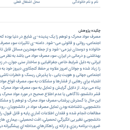
نام و نام خانوادگی
محل اشتغال فعلی
چکیده پژوهش
مصرف مواد محرک و توهم زا یک پدیده¬ی شایع در دنیا بوده که م
اجتماعی، روانی و قانونی می¬شود. دامنه¬ی تاثیرات سوء مصرف مو
خانواده و دوستان نیز می¬شود و از جمله مهمترین مسائل قابل تا
بهداشتی و درمانی در ایران، سوء مصرف مواد می باشد به نظر م
ایرانی به دلیل شرایط خاص جغرافیایی و ساختار سنی جوان، در 
زا زیاد شده و جوانان امروز علاوه بر حفظ کنجکاوي دیروز خود به 
اجتماعی جهانی و هویت یابی ، با پذیرش ریسک و خطرات ناشی از 
اشتباه براي رهایی از فشارها و مشکلات به سوء مصرف انواع مواد 
پناه می برند. از دلایل گرایش و تمایل به سوء مصرف مواد محرک و 
قشر دانشجو، ناآگاهی یا عدم اطلاع صحیح در مورد مواد محرک و 
این حال با گسترش پرشتاب مصرف مواد محرک و توهم زا و مشكلا
دانشجويي، ناشناخته بودن تمایل مصرف مواد در دانشجويان ، ر
مطالعات انجام شده و فقدان اطلاعات آماري پايه و قابل قبول، ر
دانشجويي نظير بی انگيزگي تحصيلي، افت تحصيلي ، بيماري ها
ضرورت برنامه ريزي و ارائه ی راهكارهاي مداخله اي پيشگيرانه در د