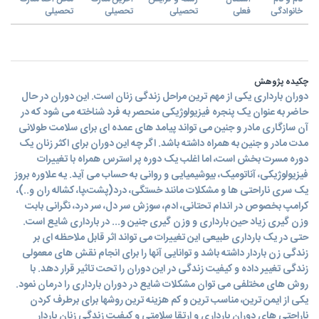
خانوادگی
فعلی
تحصیلی
تحصیلی
تحصیلی
چکیده پژوهش
دوران بارداری یکی از مهم ترین مراحل زندگی زنان است. این دوران در حال
حاضر به عنوان یک پنجره فیزیولوژیکی منحصر به فرد شناخته می شود که در
آن سازگاری مادر و جنین می تواند پیامد های عمده ای برای سلامت طولانی
مدت مادر و جنین به همراه داشته باشد. اگر چه این دوران برای اکثر زنان یک
دوره مسرت بخش است، اما اغلب یک دوره پر استرس همراه با تغییرات
فیزیولوژیکی، آناتومیک، بیوشیمیایی و روانی به حساب می آید. یه علاوره بروز
یک سری ناراحتی ها و مشکلات مانند خستگی، درد(پشت،پا، کشاله ران و..)،
کرامپ بخصوص در اندام تحتانی، ادم، سوزش سر دل، سر درد، نگرانی بابت
وزن گیری زیاد حین بارداری و وزن گیری جنین و... در بارداری شایع است.
حتی در یک بارداری طبیعی این تغییرات می تواند اثر قابل ملاحظه ای بر
زندگی زن باردار داشته باشد و توانایی آنها را برای انجام نقش های معمولی
زندگی تغییر داده و کیفیت زندگی در این دوران را تحت تاثیر قرار دهد. با
روش های مختلفی می توان مشکلات شایع در دوران بارداری را درمان نمود.
یکی از ایمن ترین، مناسب ترین و کم هزینه ترین روشها برای برطرف کردن
ناراحتی های دوران بارداری و ارتقا سلامتی و کیفیت زندگی زنان باردار