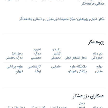
مامائی جامعه نگر
مکان اجرای پژوهش: مرکز تحقیقات پرستاری و مامائی جامعه نگر
پژوهشگر
رشته و
آخرین
نام و نام
گرایش
مدرک
محل اخذ
خانوادگی
محل اشتغال فعلی
تحصیلی
تحصیلی
مدرک تحصیلی
بهاره
دانشگاه علوم
مامایی
کارشناسی
علوم پزشکی
متقی
پزشکی شهرکرد
ارشد
تهران
همکاران پژوهشگر
محل
نام و نام
اشتغال
رشته و گرایش
آخرین مدرک
محل اخذ مدرک