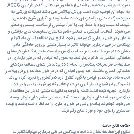
تمرینات ورزشی منظم می باشد.. از جمله ورزش هایی که در بارداری ACOG
به انجام آن توصیه کرده است ورزش پیلاتس می باشد.تمرینات ورزشی به
صورت حرکات بدنی برنامه ریزی شده، ساختارمند و تکراری شرح داده می
شوند، که سبب بهبود یا حفظ جزء یا اجزاء بیشتری از سلامت جسمی و ذهنی
می شوند. فعالیت فیزیکی به تمامی خانم ها بدون ممنوعیت های پزشکی و
مامایی در طول بارداری توصیه می شود. نتایج این مطالعه نشان داد انجام
پیلاتس در طی بارداری میتواند تاثیرات بسیار مثبتی بر روی حاملگی مادر
نشان دهد. در مطالعه حاضر انجام پیلاتس توانست منجر به کاهش دردهای
عضلانی اسکلتی در خانم باردار شود به نحوی که افرادی که در طی بارداری در
مطالعه حاضر تمرنات پیلاتس را انجام داده بودند در انتهای مطالعه دردهای
عضلانی کمتری داشتند. هم چنین افرادی که در در طول مطالعه ورزش پیلات را
انجام داده بودند، در قیاس با گروه کنترل درد کمر کمنری را تجربه کرده بودند.
افسردگی نیز شیوع بسیار کنری در خانم هایی که ورزش پیلاتس را در طول
بارداری تجربه کرده اند، داشت. با توجه به تاثیرات مثبتی که در این مطالعه از
پیلاتنس بر پیامدهای بارداری بدست آمد به تمامی خانم های باردار توصیه
می شود انجام تمرینات ورزشی در طول بارداری را مد نظر داشته باشند و آینده
سالمتری را برای خود و نوزاد شان رقم بزنند.
خلاصه نتایج حاصله
نتایج این مطالعه نشان داد انجام پیلاتس در طی بارداری میتواند تاثیرات