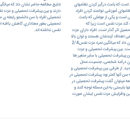
است که باعث درگیر کردن نظامهای
نتایج مطالعه حاضر نشان داد که میانگ
مهای آموزشی توانمند کردن افراد
دارند و بین پیشرفت تحصیلی و عزت نف
است و یکی از عواملی که باعث
تحصیلی افراد با سن دانشجو رابطه ی 
ه کند عزت نفس است زیرا که
تحصیلی بطور معناداری کاهش یافته است
صیل اثر گذار است. افراد دارای عزت
نفس نداشته اند.
هی اهداف آیندشان هستند و توان بالا
بردن انتظارات و توقعات خود را نیز دارند. نتایج مطالعه حاضر نشان داد که میانگین نمره عزت نفس2/4
است و میانگین نمره پیشرفت تحصیلی3/10 ± 2/105 است. بین پیشرفت تحصیلی و عزت
پیشرفت تحصیلی با سایر متغیر ها
زان درآمد شخصی، جنسیت، محل
دید. از طرفی بین پیشرفت تحصیلی و
 سن آنها کمتر بود پیشرفت تحصیلی در
طالعه میتوان گفت پیشرفت تحصیلی در
 بایستی به این مسئله توجه کنند و
یین وافزایش عزت نفس ایشان صورت