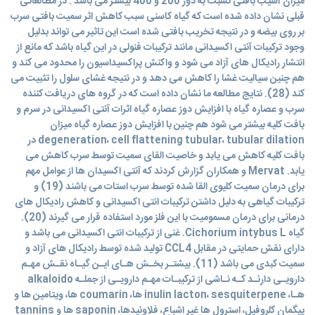
میزان آسیب بافتی نسبت به دوز 200 و 400 بیشتر می باشد . در مطالعاتی
قبلی نشان داده شده است که گیاه کاسنی سبب کاهش اثر سمیت بافتی سرب
بر روی بیضه و در نتیجه تخریب بافتی شده است این تاثیر می تواند بدلیل
وجود ترکیبات آنتی اکسیدانی مانند ترکیبات فنولی در این گیاه باشد که مانع از
انتشار رادیکال های آزاد می شود و واکنش پراکسیداسیون را محدود می کند و
هم چنین سیالیت غشا را کاهش می دهد و در نتیجه غشای سلول را تثبیت می
کند (28). نتایج مطالعه ما نشان داده است که در گروه های دریافت کننده
سرب و عصاره گیاه با افزایش دوز عصاره گیاه اثرات آنتی اکسیدانی در سرم و
بافت کلیه بیشتر می شود هم چنین با افزایش دوز عصاره گیاه میزان
degeneration، cell flattening tubular، tubular dilation در
بافت کلیه کاهش می یابد و خاصیت القای سمیت توسط سرب کاهش می
یابد. Mervat و همکاران گزارش کردند که آنتی اکسیدان ها از عوامل مهم
برای درمان سمیت کلیوی القا شده توسط سرب استات می باشند (19) و
ترکیبات گیاهی به دلیل داشتن ترکیبات انتی اکسیدانی و کاهش رادیکال های
درمانی برای درمان مسمومیت با این فلز مورد استفاده قرار می گیرند (20).
گیاه Cichorium intybus L. غنی از ترکیبات انتی اکسیدانی می باشد و
دارای نقش حمایتی در مقابل CCL4 تولید شده توسط رادیکال های آزاد و
سمیت کبدی می باشد (11). بیشتـر بخـش هـای ایـن گیـاه نقـش مهـم
دارویـی دارنـد کـه نـاشی از ترکیبـات مهـم دارویـی از جملـه alkaloido
هـا، inulin lacton، sesquiterpene ها، coumarin ها، ویتامین ها و
پیگمان کلروفیل، استرول ها غیر اشباع، فلاونیدها، saponin ها و tannins