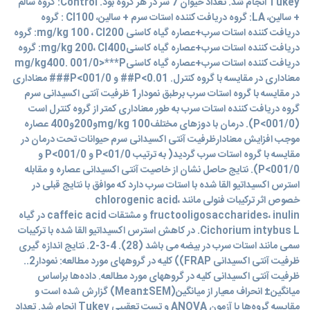
Tukey انجام شد. تعداد حیوان 7 سر در هر گروه بود. Control: گروه سالم
+ سالین، LA: گروه دریافت کننده استات سرم + سالین، Cl100 : گروه
دریافت کننده استات سرب+عصاره گیاه کاسنی mg/kg 100 ، Cl200: گروه
دریافت کننده استات سرب+عصاره گیاه کاسنیmg/kg 200، Cl400: گروه
دریافت کننده استات سرب+عصاره گیاه کاسنیmg/kg400. 001/0>***P
معناداری در مقایسه با گروه کنترل. 0.01>P## و 001/0>P### معناداری
در مقایسه با گروه استات سرب برطبق نمودار1 ظرفیت آنتی اکسیدانی سرم
گروه دریافت کننده استات سرب به طور معناداری کمتر از گروه کنترل است
(001/0>P). درمان با دوزهای مختلفmg/kg 100و200و400 عصاره
موجب افزایش معنادارظرفیت آنتی اکسیدانی سرم حیوانات تحت درمان در
مقایسه با گروه استات سرب گردید( به ترتیب 01/0>P و 001/0>P و
001/0>P). نتایج حاصل نشان از خاصیت آنتی اکسیدانی عصاره و مقابله
استرس اکسیداتیو القا شده با استات سرب دارد که موافق با نتایج قبلی در
خصوص اثر ترکیبات فنولی مانند chlorogenic acid،
fructooligosaccharides، inulin و مشتقات caffeic acid در گیاه
Cichorium intybus L. در کاهش استرس اکسیداتیو القا شده با ترکیبات
سمی مانند استات سرب در بیضه می باشد (28). 4-3-2. نتایج اندازه گیری
ظرفیت آنتی اکسیدانی FRAP)) کلیه در گروههای مورد مطالعه: نمودار2..
ظرفیت آنتی اکسیدانی کلیه در گروههای مورد مطالعه. داده‌ها براساس
میانگین± انحراف معیار از میانگین(Mean±SEM) گزارش شده است و
مقایسه گروه‌ها با آزمون ANOVA و تست تعقیبی Tukey انجام شد. تعداد