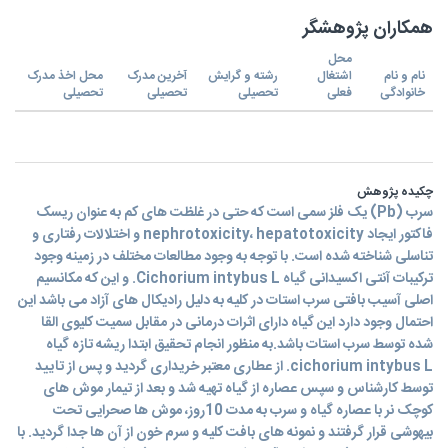
همکاران پژوهشگر
محل
نام و نام
اشتغال
رشته و گرایش
آخرین مدرک
محل اخذ مدرک
خانوادگی
فعلی
تحصیلی
تحصیلی
تحصیلی
چکیده پژوهش
سرب (Pb) یک فلز سمی است که حتی در غلظت های کم به عنوان ریسک
فاکتور ایجاد nephrotoxicity، hepatotoxicity و اختلالات رفتاری و
تناسلی شناخته شده است. با توجه به وجود مطالعات مختلف در زمینه وجود
ترکیبات آنتی اکسیدانی گیاه Cichorium intybus L. و این که مکانسیم
اصلی آسیب بافتی سرب استات در کلیه به دلیل رادیکال های آزاد می باشد این
احتمال وجود دارد این گیاه دارای اثرات درمانی در مقابل سمیت کلیوی القا
شده توسط سرب استات باشد.به منظور انجام تحقیق ابتدا ریشه تازه گیاه
cichorium intybus L. از عطاری معتبر خریداری گردید و پس از تایید
توسط کارشناس و سپس عصاره از گیاه تهیه شد و بعد از تیمار موش های
کوچک نر با عصاره گیاه و سرب به مدت 10روز، موش ها صحرایی تحت
بیهوشی قرار گرفتند و نمونه های بافت کلیه و سرم خون از آن ها جدا گردید. با