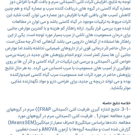
توجه به نتایج، افزایش اثرات آنتی اکسیدانی سرم و بافت کلیه با افزاش دوز
عصاره گیاه کاسنی در گروه های دریافت کننده سرب و عصاره گیاه و هم چنین
کاهش آسیب های بافتی کلیه با افزایش دوز عصاره می توان گفت شاید این
اثرات مربوط به ترکیبات موجود در گیاه کاسنی باشد و می توان در مطالعات
آینده مورد بررسی قرار بگیرد. ارائه راهکار کم هزینه و با کمترین عوارض جانبی
برای درمان مسمومیت های ناشی از سرب بسیار مورد توجه است. یکی از این
راهکار ها استفاده از گیاهان دارویی می باشد گیاهانی که اگر چه ممکن است
در حال حاضر اثر درمانی قوی تر از داروهای شیمیایی نداشته باشند اما عوارض
جانبی آن ها بسبار کمتر است. لزوم انجام پژوهش های جدید در زمینه بررسی
خواص آنتی اکسیدانی و بررسی این ترکیبات در گیاه کاسنی و اثر آن ها بر روی
جلوگیری از آسیب های مسمومیت با سرب احساس می گردد. به هر حال نتایج
پژوهش حاضر در مورد اثرات ضد مسمومیت سرب گیاه کاسنی امیدوارکننده
بوده و می تواند دریچه ی جدید، برای طراحی دارو و مواد نگهدارنده غذایی
موثر بگشاید.
خلاصه نتایج حاصله
-3-1. نتایج اندازه گیری ظرفیت آنتی اکسیدانی FRAP)) سرم در گروههای
مورد مطالعه: نمودار1.. ظرفیت آنتی اکسیدانی سرم در گروههای مورد
مطالعه. داده‌ها براساس میانگین± انحراف معیار از میانگین(Mean±SEM)
گزارش شده است و مقایسه گروه‌ها با آزمون ANOVA و تست تعقیبی