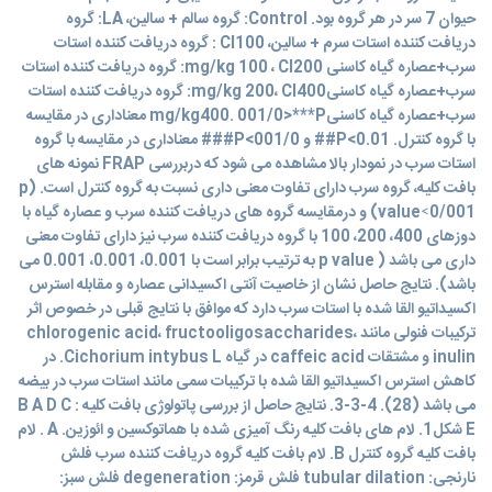
حیوان 7 سر در هر گروه بود. Control: گروه سالم + سالین، LA: گروه
دریافت کننده استات سرم + سالین، Cl100 : گروه دریافت کننده استات
سرب+عصاره گیاه کاسنی mg/kg 100 ، Cl200: گروه دریافت کننده استات
سرب+عصاره گیاه کاسنیmg/kg 200، Cl400: گروه دریافت کننده استات
سرب+عصاره گیاه کاسنیmg/kg400. 001/0>***P معناداری در مقایسه
با گروه کنترل. 0.01>P## و 001/0>P### معناداری در مقایسه با گروه
استات سرب در نمودار بالا مشاهده می شود که دربررسی FRAP نمونه های
بافت کلیه، گروه سرب دارای تفاوت معنی داری نسبت به گروه کنترل است. (p
value˂0/001) و درمقایسه گروه های دریافت کننده سرب و عصاره گیاه با
دوزهای 400، 200، 100 با گروه دریافت کننده سرب نیز دارای تفاوت معنی
داری می باشد ( p value به ترتیب برابر است با 0.001، 0.001، 0.001 می
باشد). نتایج حاصل نشان از خاصیت آنتی اکسیدانی عصاره و مقابله استرس
اکسیداتیو القا شده با استات سرب دارد که موافق با نتایج قبلی در خصوص اثر
ترکیبات فنولی مانند chlorogenic acid، fructooligosaccharides،
inulin و مشتقات caffeic acid در گیاه Cichorium intybus L. در
کاهش استرس اکسیداتیو القا شده با ترکیبات سمی مانند استات سرب در بیضه
می باشد (28). 4-3-3. نتایج حاصل از بررسی پاتولوژی بافت کلیه : B A D C
E شکل1. لام های بافت کلیه رنگ آمیزی شده با هماتوکسین و ائوزین. A . لام
بافت کلیه گروه کنترل B. لام بافت کلیه گروه دریافت کننده سرب فلش
نارنجی: tubular dilation فلش قرمز: degeneration فلش سبز: