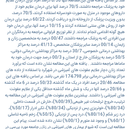
شد. بر اساس یافته های این مطالعه، تنها 6/50 درصد افراد برای درمان علایم
خود به پزشک مراجعه داشتند، 70/5 درصد آنها برای درمان علایم خود از
داروهای موجود در منزل به صورت خودسرانه استفاده کردند، 70/5 درصد،
بدون ویزیت پزشک از داروخانه دارو دریافت کردند، 60/22 درصد برای درمان
خود از روش های سنتی استفاده کردند و 10/15 درصد آنها، برای درمان خود
هیچ گونه اقدامی انجام ندادند. از نظر توزیع فراوانی مراجعه به درمانگران در
بین افرادی که به پزشک مراجعه داشتند، 00/47 درصد به متخصصین زنان و
زایمان، 00/14 درصد سایر پزشکان متخصص، 41/13 درصد به مراکز
بهداشتی درمانی خصوصی، 30/7 درصد به مراکز بهداشتی-درمانی دولتی،
50/5 درصد به پزشکان خارج از استان و 00/3 درصد جهت درمان خود به
ماماها مراجعه داشتند. . یافته های این مطالعه نشان داده است که برآورد
تعداد زنان دچار علایم عفونت های آمیزشی در شهرکرد با استفاده از داده های
مراکز بهداشتی-درمانی برابر 174،798 نفر می باشد. بر اساس یافته های این
مطالعه، 20/46 درصد افراد در یک ماه گذشته، 50/33 درصد در 6 ماه گذشته
و 20/66 درصد آنها در یک و شش ماه گذشته حداقل یکی از علایم عفونت
های آمیزشی را داشتند. بیشترین علایم عفونت های آمیزشی در این مطالعه به
ترتیب، خروج ترشحات غیر طبیعی(00/39%)، خارش در قسمت داخلی
(80/34%)، خونریزی پس از نزدیکی (80/34%)، تکرر ادرار (50/17%)،
درد زیر شکم (80/16%)، درد پس از نزدیکی (50/5%)، زخم ناحیه تناسلی
(60/1%) و وجود غد متورم (00/1%) نشان داده شده است. پیام این
مطالعه این است که شیوع بیماری های امیزشی در زنان جامعه مورد بررسی در