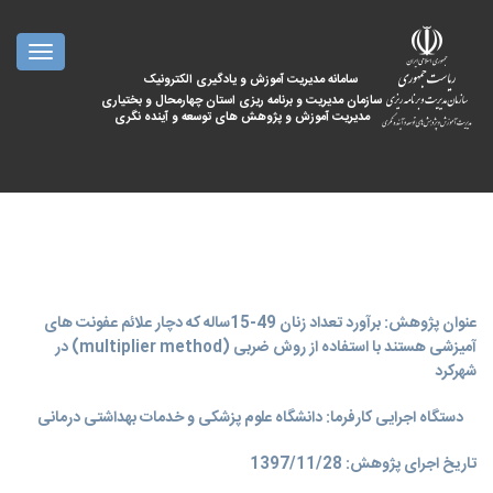
oggle
ation
سامانه مدیریت آموزش و یادگیری الکترونیک
سازمان مدیریت و برنامه ریزی استان چهارمحال و بختیاری
مدیریت آموزش و پژوهش های توسعه و آینده نگری
عنوان پژوهش: برآورد تعداد زنان 49-15ساله که دچار علائم عفونت های
آمیزشی هستند با استفاده از روش ضربی (multiplier method) در
شهرکرد
دستگاه اجرایی کارفرما: دانشگاه علوم پزشکی و خدمات بهداشتی درمانی
تاریخ اجرای پژوهش: 1397/11/28