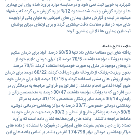
شهرکرد به خوبی ثبت نمی شود و در مقایسه موارد براورد شده برای این بیماری
ها و موارد گزارش و ثبت شده، حدود 12% موارد گزارش می گردد که پیشنهاد
میشود در ثبت و گزارش دقیق بیماری های آمیزشی به عنوان یکی از اولویت
های مهم در نظام سلامت دقت بیشتری گردد و برای ارتقای میزان پوشش
ثبت این بیماری ها تلاش بیشتری گردد.
خلاصه نتایج حاصله
یافته های این مطالعه نشان داد تنها 60/50 درصد افراد برای درمان علایم
خود به پزشک مراجعه داشتند، 70/5 درصد آنها برای درمان علایم خود از
داروهای موجود در منزل به صورت خودسرانه استفاده کردند، 70/5 درصد،
بدون ویزیت پزشک از داروخانه دارو دریافت کردند، 60/22 درصد برای درمان
خود از روش های سنتی استفاده کردند و 10/15 درصد آنها، برای درمان خود
هیچ گونه اقدامی انجام ندادند. از نظر توزیع فراوانی مراجعه به درمانگران در
بین افرادی که به پزشک مراجعه داشتند، 00/47 درصد به متخصصین زنان و
زایمان، 00/14 درصد سایر پزشکان متخصص، 41/13 درصد به مراکز
بهداشتی درمانی خصوصی، 30/7 درصد به مراکز بهداشتی-درمانی دولتی،
50/5 درصد به پزشکان خارج از استان و 00/3 درصد جهت درمان خود به
ماماها مراجعه داشتند. . یافته های این مطالعه نشان داده است که برآورد
تعداد زنان دچار علایم عفونت های آمیزشی در شهرکرد با استفاده از داده های
مراکز بهداشتی-درمانی برابر 174،798 نفر می باشد. بر اساس یافته های این