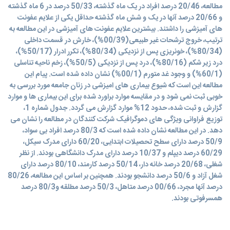
مطالعه، 20/46 درصد افراد در یک ماه گذشته، 50/33 درصد در 6 ماه گذشته
و 20/66 درصد آنها در یک و شش ماه گذشته حداقل یکی از علایم عفونت
های آمیزشی را داشتند. بیشترین علایم عفونت های آمیزشی در این مطالعه به
ترتیب، خروج ترشحات غیر طبیعی(00/39%)، خارش در قسمت داخلی
(80/34%)، خونریزی پس از نزدیکی (80/34%)، تکرر ادرار (50/17%)،
درد زیر شکم (80/16%)، درد پس از نزدیکی (50/5%)، زخم ناحیه تناسلی
(60/1%) و وجود غد متورم (00/1%) نشان داده شده است. پیام این
مطالعه این است که شیوع بیماری های امیزشی در زنان جامعه مورد بررسی به
خوبی ثبت نمی شود و در مقایسه موارد براورد شده برای این بیماری ها و موارد
گزارش و ثبت شده، حدود 12% موارد گزارش می گردد. جدول شماره 1،
توزیع فراوانی ویژگی های دموگرافیک شرکت کنندگان در مطالعه را نشان می
دهد. در این مطالعه نشان داده شده است که 80/3 درصد افراد بی سواد،
50/9 درصد دارای سطح تحصیلات ابتدایی، 60/20 دارای مدرک سیکل،
60/29 درصد دیپلم و 10/37 درصد دارای مدرک دانشگاهی بودند. از نظر
شغلی، 20/68 درصد خانه دار، 50/14 درصد کارمند، 80/10 درصد دارای
شغل آزاد و 50/6 درصد دانشجو بودند. همچنین بر اساس این مطالعه، 80/26
درصد آنها مجرد، 00/66 درصد متاهل، 50/3 درصد مطلقه و80/3 درصد
همسرفوتی بودند.