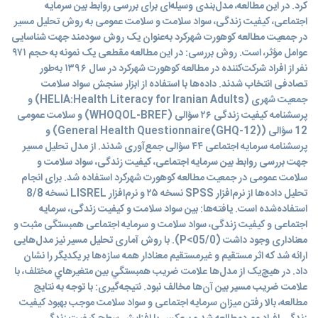
کرد. در این مطالعه، مدل‌بندی وسیله‌ای برای بررسی روابط بین سرمایه
اجتماعی، کیفیت زندگی، سواد سلامت و سلامت عمومی به روش تحلیل مسیر
در جمعیت مطالعه کوهورت شهرکرد به‌عنوان یک روش سودمند جهت شناسایی
عوامل مؤثر، است. روش بررسی: در این مطالعه مقطعی یک نمونه به حجم ۹۷۱
نفر از افراد شرکت‌کننده در مطالعه کوهورت شهرکرد در سال ۱۳۹۶ به‌طور
تصادفی انتخاب شدند. داده‌ها با استفاده از ابزار سنجش سواد سلامت
جمعیت شهری (HELIA:Health Literacy for Iranian Adults) و
پرسشنامه کیفیت زندگی ۲۶ سؤالی (WHOQOL-BREF) و سلامت عمومی
12 سؤالی (General Health Questionnaire(GHQ-12)) و
پرسشنامه سرمایه اجتماعی ۴۴ سؤالی جمع‌آوری شدند. از مدل تحلیل مسیر
جهت بررسی روابط بین سرمایه اجتماعی، کیفیت زندگی، سواد سلامت و
سلامت عمومی در جمعیت مطالعه کوهورت شهرکرد استفاده شد. برای انجام
تحلیل داده‌ها از نرم‌افزار SPSS نسخه ۲۵ و نرم‌افزار LISREL نسخه 8/8
استفاده‌شده است. یافته‌ها: بین سواد سلامت و کیفیت زندگی، سرمایه
اجتماعی و کیفیت زندگی، سواد سلامت و سرمایه اجتماعی همبستگی مثبت و
معناداری وجود داشت (05/0>P). با روش آماری تحلیل مسیر نیز مدل‌هایی
ارائه شد که اثر مستقیم و غیرمستقیم معنادار همه سازه‌ها بر یکدیگر را نشان
داد. در هیچ‌یک از مدل‌ها علامت ضريب همبستگي بين متغيرهاي مختلف، با
علامت ضريب مسير بين آن‌ها مخالف نبود. نتیجه‌گیری: با توجه به نتایج
مطالعه، بالا رفتن میزان سرمایه اجتماعی و سواد سلامت موجب بهبود کیفیت