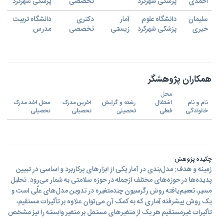
احمدی
پزشکی شهرکرد
تخصصی
پزشکی شهرکرد
سلیمان
دانشگاه علوم
آمار
دکتری
دانشگاه تربیت
خیری
پزشکی شهرکرد
زیستی
تخصصی
مدرس
همکاران پژوهشگر
محل
نام و نام
اشتغال
رشته و گرایش
آخرین مدرک
محل اخذ مدرک
خانوادگی
فعلی
تحصیلی
تحصیلی
تحصیلی
چکیده پژوهش
زمینه و هدف: مدل‌بندی در آمار یکی از ابزارهای پرکاربرد و اساسی در تبیین
پدیده‌ها در حوزه‌های مختلف ازجمله در حوزه سلامتی به شمار می‌رود. تحلیل
مسیر، تعمیم‌یافته روش رگرسیون چند‌متغیره در تدوین مدل‌های علّی است و
یک روش پیشرفته آماری که به کمک آن می‌توان علاوه بر تأثیرات مستقیم،
تأثیرات غیرمستقیم هر یک از متغیرهای مستقل بر متغیر وابسته را نیز مشخص