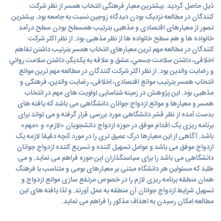
ذیل حاصل گرديد. بیشترین معیار فرهنگی انتخاب همسر از نظر شرکت
کنندگان در مطالعه نزدیک بودن دیدگاه زوجین نسبت به جامعه بود. بیشترین
تصور از معیارهای اقتصادی و مذهبی بترتیب همسطح بودن سطح درآمد
خانواده ها و هم سطح خانواده ها از نظر مذهبی بود. از نظر اکثر شرکت
کنندگان در مطالعه مهم ترین معیارهای انتخاب همسر بترتیب داشتن تفاهم
اخلاقی، داشتن سلامت جسمي، عشق و علاقه به یکدیگر، داشتن سلامت رواني
و رضایت والدین بود. از نظر اکثر شرکت کنندگان در مطالعه مهم ترین موانع
انتخاب همسر بترتیب موانع اقتصادی، اخلاقی، رضایت والدین، فرهنگی و
مذهبی بود. این پژوهش در زمینه شناسایی اولویت های مهم در انتخاب
همسر و معیارها و موانع ازدواج جوانان دانشگاهی می باشد که یافته های
بدست آمده از نظر قشر دانشگاهی مورد بررسی قرار گرفته و می تواند برای
برنامه ریزی یک اقدام موفق در حوزه ازدواج دانشجویان «لازم» و «مهم»
باشد. آگاهی از این معیارها درک عمیق تری را در مورد آنچه دقیقا لازمه یک
ازدواج موفق می باشد و عوامل تسهیل کننده و تسریع کننده ازدواج جوانان
دانشگاهی می باشد را برای سیاستگذاران این حوزه فراهم می نماید. و می
طلبد که مسئولین هر دانشگاه مبتنی بر معیارهای بومی و متناسب با فرهنگ
همان منطقه برنامه ریزی لازم را در خصوص مرتفع سازی موانع ازدواج و
تسهیل شرایط ازدواج جوانان آن منطقه به عمل آورند. و لذا یافته های این
مطالعه امکان رسیدن به اهداف مذکور را فراهم می نماید.