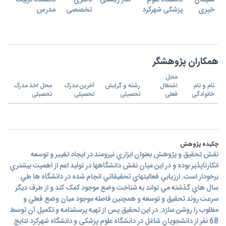
سلیمان
دانشگاه علوم
آمار زیستی
دکتری
دانشگاه تربیت
خیری
پزشکی شهرکرد
تخصصی
مدرس
همکاران پژوهشگر
محل
نام و نام
اشتغال
رشته و گرایش
آخرین مدرک
محل اخذ مدرک
خانوادگی
فعلی
تحصیلی
تحصیلی
تحصیلی
چکیده پژوهش
نقش تحقيق و پژوهش بعنوان ابزاري نيرومند در ايجاد تغيير و توسعه
انکارناپذير بوده و در اين ميان نقش دانشگاهها در توليد اعم از اهميت بيشتري
برخودار است. ارزيابي فعاليتهاي تحقيقاتي انجام شده در دانشگاه ها طي
سال هاي گذشته مي تواند به شناخت وضع موجود کمک کند و از طرف ديگر
سرعت روند تحقيق و توسعه و همچنين فاصله موجود ميان وضع فعلي و
مطلوب را روشن سازد. در اين تحقيق پس از تهيه پرسشنامه و تکميل آن توسط
68 نفر از دانشجویان شاغل در دانشگاه علوم پزشکی و دانشگاه شهرکرد نتايج