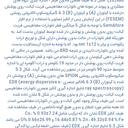
باشد(20). شکل 4.3 طیف سنجی مادون قرمز - اندازه گیری گروه های
عملکردی و پیوند در نمونه های نانوذرات مغناطیسی فریت کبالت-روی پوشش
دارشده با کیتوزان (A) و کیتوزان (B) 5.6.3میکروسکوپ الکترونی روبشی
(FESEM) در این آزمایش پس از آنالیز تصاویر با استفاده از نرم افزار
SemAfore با توجه به شکل 5 میانگین قطر نانوذرات مغناطیسی فریت
کبالت-روی بدون پوشش و پوشش دار شده توسط کیتوزان بدست آمد. به
طوریکه قطر نانوذرات در حالت بدون پوشش دارای شکل و توزیع ذرات
یکنواخت و برابر با 12±1 nm بود. که با توجه به اندازه کریستالایت بدست
آمده برای نانوذرات تاییدی بر نتیجه XRD می باشد. همچنین در حالتی که
پوشش دهی کیتوسان بر روی ذرات انجام می شود و قطر نانوذرات مغناطیسی
فریت کبالت-روی پوشش دار در حدود 19 نانومتر و ذرات اگلومره ای با اندازه
متوسط حدود 90 نانومتر نیز در تصویر زیر مشاهده می گردد. شکل 5.3
میکروسکوپ الکترونی روبشی SPION های بدون پوشش (A) و پوشش دار
شده با کیتوزان (B) 6.6.3انالیز عنصری EDX (energy dispersive x-
ray spectroscopy) نتایج اندازه گیری آنالیز عنصری نانوذرات مغناطیسی
فریت کبالت-روی پوشش دار و بدون پوشش در شکل 6 نشان داده شده
است. این طیف بیانگر وجود آهن، کبالت و روی در نانوذرات مغناطیسی است.
لذا همه عناصر مورد انتظار و بدون هیچ گونه ناخالصی در طیف مشاهده شد.
طیف آنالیز EDX نشان داد که ترکیب شامل 7.24±0.93 % Co ،
16.44±0.87 % Zn ، 49.33±0.94 % Fe و 26.99±0.66 %O می باشد.
شکل 6.3 نتایج اندازه گیری EDX (طیف سنجی اشعه ایکس پراکندگی