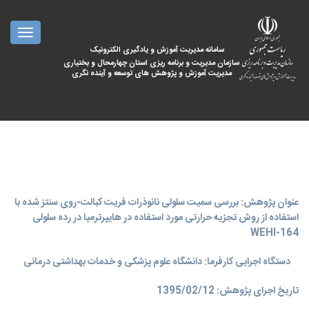
oggle
ation
سامانه مدیریت آموزش و یادگیری الکترونیک
سازمان مدیریت و برنامه ریزی استان چهارمحال و بختیاری
مدیریت آموزش و پژوهش های توسعه و آینده نگری
عنوان پژوهش: بررسی سمیت سلولی نانوذرات فریت کبالت-روی سنتز شده با
استفاده از روش تجزیه حرارتی مورد استفاده در هایپرترمیا در رده سلولی
WEHI-164
دستگاه اجرایی کارفرما: دانشگاه علوم پزشکی و خدمات بهداشتی درمانی
تاریخ اجرای پژوهش: 1395/02/12