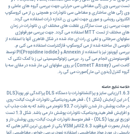
تست بررسی وی ژگی مغناطی سی حرارتی جهت بررسی گروه های عاملی و
وی ژگی های ساختاری و مغناطی سی نانوذرات و همچنی ن از می کروسکوپ
الکترونی روبشی و عبوری جهت تعی ی ن اندازه ذرات استفاده می گردد.
جهت بررسی زی ست سازگاری غلظت های مختلف ای ن نانوذرات در زمان
های مختلف از تست MTT استفاده می گردد. جهت بررسی مورفولوژی
سلولهای سرطانی و تغی ی رات ای جاد شده در شکل ظاهری آنها با استفاده از
نانوسی ال ساخته شده از می کروسکوپ فازکنتراست استفاده می کنی م.
بررسی آپوپتوز نیز با استفاده از Annexin و PI(Propidine iodide) توسط
فلوسیتومتری انجام می گی رد. بررسی ژنوتوکسیسیتی نی ز با کمک تکنی ک
کامت اسی (CometT Assay) بر روی سلولهای تی مار شده در مقای سه با
گروه کنترل(بدون تی مار)صورت می گی رد.
خلاصه نتایج حاصله
1.6.3ارزیابی سایز و پراکنشنانوذرات با دستگاه DLS پراکندگی نور پویا(DLS
) در این آزمایش (شکل 1) ، قطر هیدرودینامیکی نانوذرات فریت کبالت-روی
در حالت پوشش دار شدن نانوذرات 93.7 نانومتر می باشد که به علت جذب آب
و افزایش قطر هیدرودینامیک نانوذرات پوشش دار می باشد. شکل 1.3 تست
توزیع نور پویا (DLS) - قطر متوسط نانوذرات فریت کبالت-روی پوشش دار و
پایدار بصورت فروفلوید 2.6.3آنالیز VSM یکی از ضروری ترین آنالیز هایی که
بایستی در مورد مواد مغناطیسی استفاده نمود، بررسی خواص مغناطیسی آنها