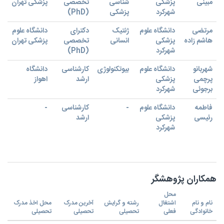
مبینی
پزشکی
شناسی
تخصصی
پزشکی تهران
شهرکرد
پزشکی
(PhD)
مرتضی
دانشگاه علوم
ژنتیک
دکترای
دانشگاه علوم
هاشم زاده
پزشکی
انسانی
تخصصی
پزشکی تهران
شهرکرد
(PhD)
شهربانو
دانشگاه علوم
بیوتکنولوژی
کارشناسی
دانشگاه
پرچمی
پزشکی
ارشد
اهواز
برجوئی
شهرکرد
فاطمه
دانشگاه علوم
-
کارشناسی
-
رئیسی
پزشکی
ارشد
شهرکرد
همکاران پژوهشگر
محل
نام و نام
اشتغال
رشته و گرایش
آخرین مدرک
محل اخذ مدرک
خانوادگی
فعلی
تحصیلی
تحصیلی
تحصیلی