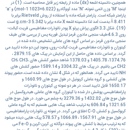
همچنین، دانسیته اشعه (dx) ماده از رابطه زیر قابل محاسبه است. (1) در
اینجا 'M' وزن اتمی نمونه، 'N' عدد آووگادرو (6.022×1023 mol-1) و 'a'
پارامتر شبکه است. پارامتر شبکه ماده با استفاده از روش Rietveld برابر با
8.411 Å بدست آمد لذا دانسیته اشعه X ماده برابر با 5.342 g.cm-3 است
(19). شکل 3.3 الگوی پراش پرتو X پودر نانوذرات مغناطیسی فریت کبالت-
روی 4.6.3طیف سنجی مادون قرمز تبدیل فوریه پس از بررسی های طیف
سنجی مادون قرمز ، بر اساس گروه های عاملی تشخیص داده شده در
کیتوزان و نانوذرات مغناطیسی فریت کبالت-روی، وجود این دو ماده تایید می
گردد. بر اساس داده های حاصل از این آزمایش در پیک های 2879.15 ،
1374.76، 1405.78 و 1378.03 شاهد حضور کشش های CH، CH3،
CH2 می باشیم. در پیک های 3304.32 و 1589.14 حضور کشش های
NH تایید می گردد. همانطور که در شکل 4 نشان داده شده است، حضور پیوند
های کششی و گروه عاملی کربونیل در طول موج های 1660.99 و
1650.17 قابل تایید است. در هر دو نمونه ی کیتوزان و نانوذرات
پارامغناطیسی پوشش دار شده با کیتوزان گروه های عاملی هیدروکسیل در
طول موج های 1432.02 و 3279.36 به چشم می خورد. در طول موج های
1321.65 و 606.84 به ترتیب شاهد پیک هایی هستیم که به گروه عاملی
کربوکسیل و کشش C-O اطلاق می گردد. در نمونه ی نانوذرات پارامغناطیسی
در طول موج های 1567.91 ، 1066.89 و 578.57 پیک هایی دیده میشود
که به ترتیب مرتبط با کشش های پیوند دوگانه ی کربن-کربن و Fe-O می