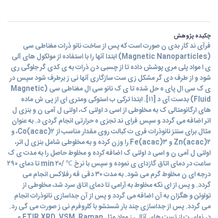
چکیده پژوهش
فرآی ند کار بدی ن صورت است که پس از ساخت نانو ذرات مغناطی سی
(Magnetic Nanoparticles) ابتدا آنها را با استفاده از مولکول های آلی
ی ا مواد پلی مری پوشش داده تا از چسبی دن ذرات به ی کدی گر جلوگی ری
شود و از طرف دی گر مشکل زی ست سازگاری آنها نی ز برطرف شود سپس در
ی ک سی ال پای ه حل شده تا ی ک نانو سی ال مغناطی سی (Magnetic
Fluid) بدست آی د [۱۱]. ابتدا ترکی ب استوکی ومتری ای از پی ش ماده
های ارگانومتالی ک به مخلوطی از اسی د اولئی ک، اولئی ل آمی ن و بنزی ل
اتر اضافه می گردد و سپس فرای ند تجزی ه حرارتی انجام گردی د. به عنوان
مثال برای سنتز نانوذرات فری ت کبالت روی مقدار مناسب از Co(acac)۲، و
Zn(acac)۲ و Fe(acac)۳ را وزن کرده و به مخلوطی شامل بنزی ل اتر،
اولئی ل آمی ن و اسی د اولئی ک اضافه کرده و مخلوط حاصل را به مدت ی ک
ساعت در دمای اتاق گازدای ی نموده و سپس با نرخ ℃ /min ۲۰ تا دمای ۲۹۰
درجه ای ن مخلوط گرم می شود. به مدت ۳۰ دقی قه رفلاکس انجام می
گردد. و پس از ای نکه مخلوط به آرامی تا دمای اتاق سرد شد، مخلوطی از
تولوئن و هگزان به آن اضافه می گردد و پس از آن جداسازی نانوذرات انجام
می گردد. پس از جداسازی چند بار شستشو با کلروفرم نی ز صورت می گی رد.
در نهای ت از تست های آنالی ز مواد مثل FTIR,XRD, VSM, Raman و