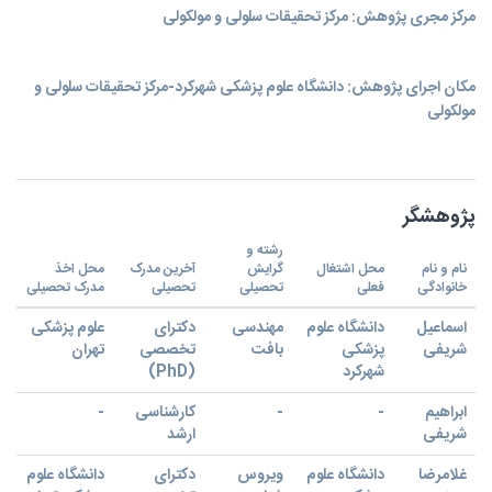
مرکز مجری پژوهش: مرکز تحقیقات سلولی و مولکولی
مکان اجرای پژوهش: دانشگاه علوم پزشکی شهرکرد-مرکز تحقیقات سلولی و
مولکولی
پژوهشگر
رشته و
نام و نام
محل اشتغال
گرایش
آخرین مدرک
محل اخذ
خانوادگی
فعلی
تحصیلی
تحصیلی
مدرک تحصیلی
اسماعیل
دانشگاه علوم
مهندسی
دکترای
علوم پزشکی
شریفی
پزشکی
بافت
تخصصی
تهران
شهرکرد
(PhD)
ابراهیم
-
-
کارشناسی
-
شریفی
ارشد
غلامرضا
دانشگاه علوم
ویروس
دکترای
دانشگاه علوم