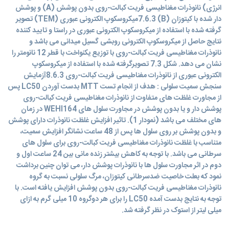
انرژی) نانوذرات مغناطیسی فریت کبالت-روی بدون پوشش (A) و پوشش
دار شده با کیتوزان (B) 7.6.3میکروسکوپ الکترونی عبوری (TEM) تصویر
گرفته شده با استفاده از میکروسکوپ الکترونی عبوری در راستا و تایید کننده
نتایج حاصل از میکروسکوپ الکترونی روبشی گسیل میدانی می باشد و
نانوذرات مغناطیسی فریت کبالت-روی با توزیع یکنواخت با قطر 12 نانومتر را
نشان می دهد. شکل 7.3 تصویرگرفته شده با استفاده از میکروسکوپ
الکترونی عبوری از نانوذرات مغناطیسی فریت کبالت-روی 8.6.3آزمایش
سنجش سمیت سلولی : هدف از انجام تست MTT بدست آوردن LC50 پس
از مجاورت غلظت های متفاوت از نانوذرات مغناطیسی فریت کبالت-روی
پوشش دار و یا بدون پوشش در مجاورت سلول های WEHI164 در زمان
های مختلف می باشد (نمودار 1). تاثیر افزایش غلظت نانوذرات دارای پوشش
و بدون پوشش بر روی سلول ها پس از 48 ساعت نشانگر افزایش سمیت،
متناسب با غلظت نانوذرات مغناطیسی فریت کبالت-روی برای سلول های
سرطانی می باشد. با توجه به کاهش بیشتر زنده مانی بین 24 ساعت اول و
دوم در اثر مجاورت سلول ها با نانوذرات پوشش دار، می توان چنین برداشت
نمود که بعلت خاصیت ضدسرطانی کیتوزان، مرگ سلولی نسبت به گروه
نانوذرات مغناطیسی فریت کبالت-روی بدون پوشش افزایش یافته است. با
توجه به نتایج بدست آمده LC50 را برای هر دوگروه 10 میلی گرم به ازای
میلی لیتر از استوک در نظر گرفته شد.