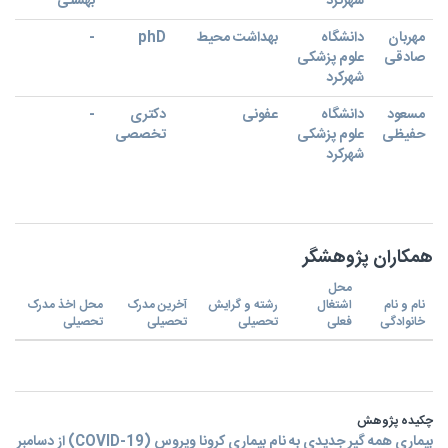
شهرکرد
بهشتی
مهربان
دانشگاه
بهداشت محیط
phD
-
صادقی
علوم پزشکی
شهرکرد
مسعود
دانشگاه
عفونی
دکتری
-
حفیظی
علوم پزشکی
تخصصی
شهرکرد
همکاران پژوهشگر
محل
نام و نام
اشتغال
رشته و گرایش
آخرین مدرک
محل اخذ مدرک
خانوادگی
فعلی
تحصیلی
تحصیلی
تحصیلی
چکیده پژوهش
بیماری همه گیر جدیدی به نام بیماری کرونا ویروس (COVID-19) از دسامبر