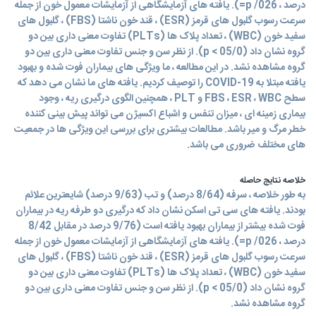
درصد ، 026/ p=). یافته های آزمایشگاهی از آزمایشات معمول خون از جمله
سرعت رسوب گلبول های قرمز (ESR) ، قند خون ناشتا (FBS) ، گلبول های
سفید خون (WBC) ، تعداد پلاک ها (PLTs) تفاوت معنی داری بین دو
گروه نشان داد (05/0 > p). از نظر سن و جنس تفاوت معنی داری بین دو
گروه مشاهده نشد. در این مطالعه ، ما ویژگی های بیماران فوت شده و بهبود
یافته مبتلا به COVID-19 را توصیف کردیم. یافته های ما نشان می دهد که
سطح FBS ، ESR ، WBC و PLT ، همچنین الگوی درگیری ریه ، وجود
بیماری زمینه ای ، میزان تنفس و اشباع اکسیژن می تواند پیش بینی کننده
خطر مرگ و میر باشد. مطالعات بیشتری برای بررسی این ویژگی ها در جمعیت
های مختلف ضروری می باشد.
خلاصه نتایج حاصله
به طور خلاصه ، سرفه (8/64 درصد) و تب (9/63 درصد) شایعترین علائم
بودند. یافته های سی تی اسکن نشان داد که درگیری دو طرفه ریه در بیماران
فوت شده بیشتر از بیماران بهبود یافته است (9/76 درصد در مقابل 8/42
درصد ، 026/ p=). یافته های آزمایشگاهی از آزمایشات معمول خون از جمله
سرعت رسوب گلبول های قرمز (ESR) ، قند خون ناشتا (FBS) ، گلبول های
سفید خون (WBC) ، تعداد پلاک ها (PLTs) تفاوت معنی داری بین دو
گروه نشان داد (05/0 > p). از نظر سن و جنس تفاوت معنی داری بین دو
گروه مشاهده نشد.