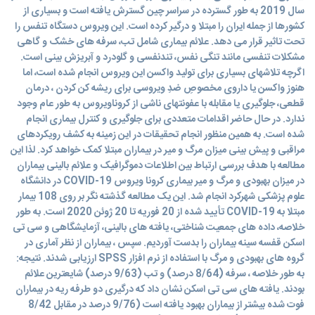
سال 2019 به طور گسترده در سراسر چین گسترش یافته است و بسیاری از
کشورها از جمله ایران را مبتلا و درگیر کرده است. این ویروس دستگاه تنفس را
تحت تاثیر قرار می دهد. علائم بیماری شامل تب، سرفه های خشک و گاهی
مشکلات تنفسی مانند تنگی نفس، تندنفسی و گلودرد و آبریزش بینی است.
اگرچه تلاشهای بسیاری برای تولید واکسن این ویروس انجام شده است، اما
هنوز واکسن یا داروی مخصوصِ ضدِ ویروسی برای ریشه کن کردن ، درمان
قطعی، جلوگیری یا مقابله با عفونتهای ناشی از کروناویروس به طور عام وجود
ندارد. در حال حاضر اقدامات متعددی برای جلوگیری و کنترل بیماری انجام
شده است. به همین منظور انجام تحقیقات در این زمینه به کشف رویکردهای
مراقبی و پیش بینی میزان مرگ و میر در بیماران مبتلا کمک خواهد کرد. لذا این
مطالعه با هدف بررسی ارتباط بین اطلاعات دموگرافیک و علائم بالینی بیماران
در میزان بهبودی و مرگ و میر بیماری کرونا ویروس COVID-19 در دانشگاه
علوم پزشکی شهرکرد انجام شد. این یک مطالعه گذشته نگر بر روی 108 بیمار
مبتلا به COVID-19 تأیید شده از 20 فوریه تا 20 ژوئن 2020 است. به طور
خلاصه، داده های جمعیت شناختی، یافته های بالینی، آزمایشگاهی و سی تی
اسکن قفسه سینه بیماران را بدست آوردیم. سپس ، بیماران از نظر آماری در
گروه های بهبودی و مرگ با استفاده از نرم افزار SPSS ارزیابی شدند. نتیجه:
به طور خلاصه ، سرفه (8/64 درصد) و تب (9/63 درصد) شایعترین علائم
بودند. یافته های سی تی اسکن نشان داد که درگیری دو طرفه ریه در بیماران
فوت شده بیشتر از بیماران بهبود یافته است (9/76 درصد در مقابل 8/42