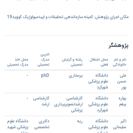
مکان اجرای پژوهش: کمیته سازماندهی تحقیقات و اپیدمیولوژیک کووید19
پژوهشگر
آخرین
نام و نام
محل اشتغال
رشته و گرایش
مدرک
محل اخذ
خانوادگی
فعلی
تحصیلی
تحصیلی
مدرک تحصیلی
علی
دانشگاه
پرستاری
phD
-
حسن
علوم پزشکی
پور
شهرکرد
بهاره
دانشگاه
کارشناسی
کارشناسی
-
بیغم
علوم پزشکی
ارشدتصویربرداری
ارشد
شهرکرد
پزشکی
اکبر
دانشگاه
ریه
دکتری
دانشگاه علوم
سلیمانی
علوم پزشکی
تخصصی
پزشکی شهید