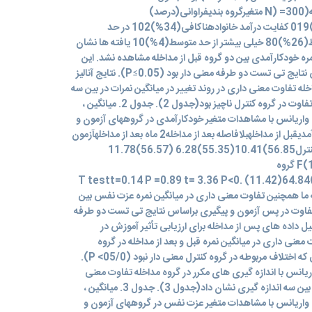
دموگرافیک مشارکت کنندگان در مطالعه(300= (N متغیرگروه بندیفراوانی(درصد)
جنستمرد(5/%59)110 زن(5/%40)019 کفایت درآمد خانوادهناکافی(34%)102 در حد
متوسط(36%)108 بیش از حد متوسط(26%)80 خیلی بیشتر از حد متوسط(4%)10 یافته ها نشان
مره خودکارآمدی بین دو گروه قبل از مداخله مشاهده نشد. این
تفاوت در پس آزمون و پیگیری براساس نتایج تی تست دو طرفه معنی دار بود (P≤0.05). نتایج آنالیز
له تفاوت معنی داری در روند تغییر در میانگین نمرات در بین سه
اندازه گیری نشان داد. با این حال ، این تفاوت در گروه کنترل ناچیز بود(جدول 2). جدول 2. میانگین ،
ن t مستقل و تحلیل واریانس با مشاهدات متغیر خودکارآمدی در گروههای آزمون و
کنترل در سه مرحله اندازه گیری خودکارآمدیقبل از مداخلهبلافاصله بعد از مداخله2 ماه بعد از مداخلهآزمون
آنالیز واریانس باتکرار مشاهدات گروه کنترل56.85)10.41(55.35)6.28 (56.57)11.78
(F(1,63)=8.82 P =0. 008 ES=0.14 گروه
آزمون55.65(12.05)67.72(8.56)64.84(11.42) T testt=0.14 P =0.89 t= 3.36 P<0.
001 نتایج مطالعه ما همچنین تفاوت معنی داری در میانگین نمره عزت نفس بین
ن تفاوت در پس آزمون و پیگیری براساس نتایج تی تست دو طرفه
> P). تجزیه و تحلیل داده های پس از مداخله برای ارزیابی تأثیر آموزش در
عنی داری در میانگین نمره قبل و بعد از مداخله در گروه
مداخله نشان داد (5/00> P) ، در حالی که اختلاف مربوطه در گروه کنترل معنی دار نبود (05/0> P).
 واریانس با اندازه گیری های مکرر در گروه مداخله تفاوت معنی
داری در روند تغییر در میانگین امتیاز در بین سه اندازه گیری نشان داد(جدول 3). جدول 3. میانگین ،
ن t مستقل و تحلیل واریانس با مشاهدات متغیر عزت نفس در گروههای آزمون و