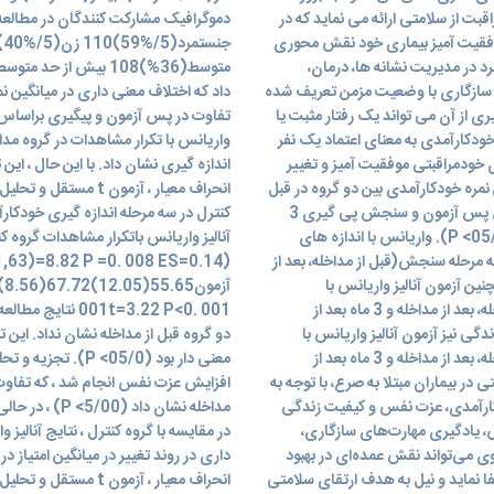
ت از سلامتی ارائه می نماید که در
موفقیت آمیز بیماری خود نقش محوری
د در مدیریت نشانه ها، درمان،
سازگاری با وضعیت مزمن تعریف شده
داد که اختلاف معنی داری در میانگین ن
ی از آن می تواند یک رفتار مثبت یا
ودکارآمدی به معنای اعتماد یک نفر
واریانس با تکرار مشاهدات در گروه مداخ
 خودمراقبتی موفقیت آمیز و تغییر
نمره خودکارآمدی بین دو گروه در قبل
انحراف معیار ، آزمو
از مداخله تفاوت معنی داری وجود نداشت. این تفاوت در سنجش پس آزمون و سنجش پی گیری 3
ماهه، بر اساس آزمون آزمون تی مستقل معنی دار بوده است (05/0> P). واریانس با اندازه های
ه مرحله سنجش(قبل از مداخله، بعد از
بعد از مداخله) نشان می دهد(001/0> P). همچنین آزمون آنالیز واریانس با
مشاهدات تکراری نشان داد که در سه مرحله سنجش(قبل از مداخله، بعد از مداخله و 3 ماه بعد از
t=3.22 P<0. 001
ا متغیر کیفیت زندگی نیز آزمون آنالیز واریانس با
دو گروه قبل از مداخله نشان نداد. ای
مشاهدات تکراری نشان داد که در سه مرحله سنجش(قبل از مداخله، بعد از مداخله و 3 ماه بعد از
معنی دار بود (05/0
نامه‌ی خودمدیریتی در بیماران مبتلا به صرع، با توجه به
افزایش عزت نفس انجام شد ، که تفاوت م
ارآمدی، عزت نفس و کیفیت زندگی
نش، یادگیری مهارت‌های سازگاری،
در مقایسه با گروه کنترل ، نتایج آنالیز
 می‌تواند نقش عمده‌ای در بهبود
ا نماید و نیل به هدف ارتقای سلامتی
انحراف معیار ، آزمو