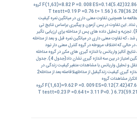
کنترل33.65(11.05)33.77(8.58)32.86(5.42)F(1,63)=8.82 P =0. 008 ES=0.14 گروه
آزمون33.74)5.31(37.45)7.28 (36.26)6.78 ( T testt=0.19 P =0.76 t= 1.56
P=0.037t=1. نتایج مطالعه ما همچنین تفاوت معنی داری در میانگین نمره کیفیت
 نداد. این تفاوت در پس آزمون و پیگیری براساس نتایج تی
تست دو طرفه معنی دار بود (05/0> P). تجزیه و تحلیل داده های پس از مداخله برای ارزیابی تأثیر
 ، که تفاوت معنی داری در میانگین نمره قبل و بعد از مداخله
روه مداخله نشان داد (5/00> P) ، در حالی که اختلاف مربوطه در گروه کنترل معنی دار نبود
نترل ، نتایج آنالیز واریانس با اندازه گیری های مکرر در گروه مداخله
تفاوت معنی داری در روند تغییر در میانگین امتیاز در بین سه اندازه گیری نشان داد(جدول 4). جدول
نگین ، انحراف معیار ، آزمون t مستقل و تحلیل واریانس با مشاهدات متغیر کیفیت زندگی در
گروههای آزمون و کنترل در سه مرحله اندازه گیری کیفیت زندگیقبل از مداخلهبلافاصله بعد از مداخله2
باتکرار مشاهدات گروه
کنترل48.65(8.05)48.17(8.98)47.64(7.42)F(1,63)=9.62 P =0. 009 ES=0.12 گروه
آزمون48.79)7.84(62.15)5.28 (59.21)6.73 ( T testt=0.23 P =0.64 t= 3.11 P<0.