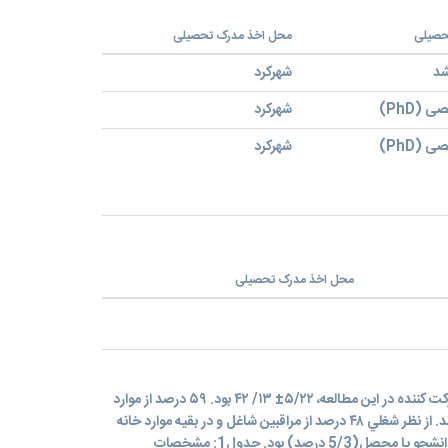
حصیلی
محل اخذ مدرک تحصیلی
شد
شهرکرد
(PhD)
شهرکرد
(PhD)
شهرکرد
محل اخذ مدرک تحصیلی
ميانگين و انحراف معيار سن مراقبين شرکت کننده در اين مطالعه، ۵/۲۲± ۱۳/ ۴۲ بود. ۵۹ درصد از موارد
نمونه ها مرد و 5/58 درصد متأهل بودند. از نظر شغلي ۴۸ درصد از مراقبين شاغل و در بقيه موارد خانه
دار(5/23 درصد)، بيکار(25درصد) و دانشجو یا محصل(5/3 درصد) بود. جدول1: مشخصات