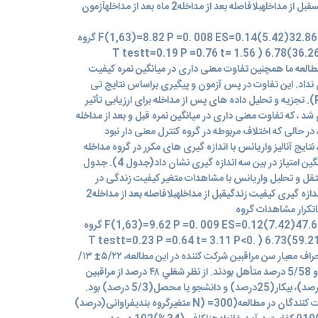
کنترل در سه مرحله اندازه گیری عزت نفسقبل از مداخلهبلافاصله بعد از مداخله2 ماه بعد از مداخلهآزمون
کنترل33.65(11.05)33.77(8.58)32.86(5.42)F(1,63)=8.82 P =0. 008 ES=0.14 گروه
آزمون33.74)5.31(37.45)7.28 (36.26)6.78 ( T testt=0.19 P =0.76 t= 1.56
P=0.037t=1. نتایج مطالعه ما همچنین تفاوت معنی داری در میانگین نمره کیفیت
 نداد. این تفاوت در پس آزمون و پیگیری براساس نتایج تی
تست دو طرفه معنی دار بود (05/0> P). تجزیه و تحلیل داده های پس از مداخله برای ارزیابی تأثیر
 ، که تفاوت معنی داری در میانگین نمره قبل و بعد از مداخله
روه مداخله نشان داد (5/00> P) ، در حالی که اختلاف مربوطه در گروه کنترل معنی دار نبود
نترل ، نتایج آنالیز واریانس با اندازه گیری های مکرر در گروه مداخله
تفاوت معنی داری در روند تغییر در میانگین امتیاز در بین سه اندازه گیری نشان داد(جدول 4). جدول
نگین ، انحراف معیار ، آزمون t مستقل و تحلیل واریانس با مشاهدات متغیر کیفیت زندگی در
گروههای آزمون و کنترل در سه مرحله اندازه گیری کیفیت زندگیقبل از مداخلهبلافاصله بعد از مداخله2
باتکرار مشاهدات گروه
کنترل48.65(8.05)48.17(8.98)47.64(7.42)F(1,63)=9.62 P =0. 009 ES=0.12 گروه
آزمون48.79)7.84(62.15)5.28 (59.21)6.73 ( T testt=0.23 P =0.64 t= 3.11 P<0.
001t=2.75 P=0. 002 ميانگين و انحراف معيار سن مراقبين شرکت کننده در اين مطالعه، ۵/۲۲± ۱۳/
۴۲ بود. ۵۹ درصد از موارد نمونه ها مرد و 5/58 درصد متأهل بودند. از نظر شغلي ۴۸ درصد از مراقبين
شاغل و در بقيه موارد خانه دار(5/23 درصد)، بيکار(25درصد) و دانشجو یا محصل(5/3 درصد) بود.
جدول1: مشخصات دموگرافیک مشارکت کنندگان در مطالعه(300= (N متغیرگروه بندیفراوانی(درصد)