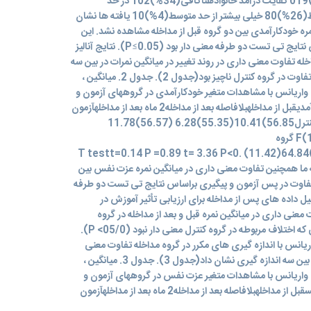
جنستمرد(5/%59)110 زن(5/%40)019 کفایت درآمد خانوادهناکافی(34%)102 در حد
متوسط(36%)108 بیش از حد متوسط(26%)80 خیلی بیشتر از حد متوسط(4%)10 یافته ها نشان
مره خودکارآمدی بین دو گروه قبل از مداخله مشاهده نشد. این
تفاوت در پس آزمون و پیگیری براساس نتایج تی تست دو طرفه معنی دار بود (P≤0.05). نتایج آنالیز
له تفاوت معنی داری در روند تغییر در میانگین نمرات در بین سه
اندازه گیری نشان داد. با این حال ، این تفاوت در گروه کنترل ناچیز بود(جدول 2). جدول 2. میانگین ،
ن t مستقل و تحلیل واریانس با مشاهدات متغیر خودکارآمدی در گروههای آزمون و
کنترل در سه مرحله اندازه گیری خودکارآمدیقبل از مداخلهبلافاصله بعد از مداخله2 ماه بعد از مداخلهآزمون
آنالیز واریانس باتکرار مشاهدات گروه کنترل56.85)10.41(55.35)6.28 (56.57)11.78
(F(1,63)=8.82 P =0. 008 ES=0.14 گروه
آزمون55.65(12.05)67.72(8.56)64.84(11.42) T testt=0.14 P =0.89 t= 3.36 P<0.
001 نتایج مطالعه ما همچنین تفاوت معنی داری در میانگین نمره عزت نفس بین
ن تفاوت در پس آزمون و پیگیری براساس نتایج تی تست دو طرفه
> P). تجزیه و تحلیل داده های پس از مداخله برای ارزیابی تأثیر آموزش در
عنی داری در میانگین نمره قبل و بعد از مداخله در گروه
مداخله نشان داد (5/00> P) ، در حالی که اختلاف مربوطه در گروه کنترل معنی دار نبود (05/0> P).
 واریانس با اندازه گیری های مکرر در گروه مداخله تفاوت معنی
داری در روند تغییر در میانگین امتیاز در بین سه اندازه گیری نشان داد(جدول 3). جدول 3. میانگین ،
ن t مستقل و تحلیل واریانس با مشاهدات متغیر عزت نفس در گروههای آزمون و
کنترل در سه مرحله اندازه گیری عزت نفسقبل از مداخلهبلافاصله بعد از مداخله2 ماه بعد از مداخلهآزمون