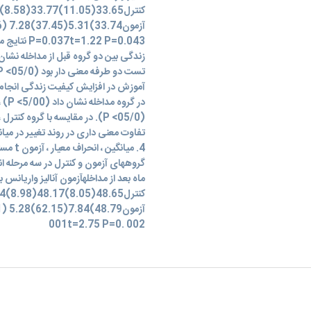
22 P=0.043
زندگی بین دو گروه قبل از مداخله نشان
آموزش در افزایش کیفیت زندگی انجام شد
در گ
(05/0> P). در مقایسه با گروه ک
4. میا
ماه بعد از مداخلهآزمون آنالیز واریانس 
001t=2.75 P=0. 002