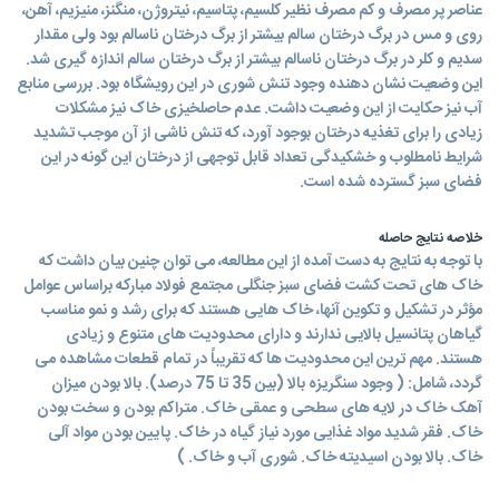
عناصر پر مصرف و کم مصرف نظیر کلسیم، پتاسیم، نیتروژن، منگنز، منیزیم، آهن،
روی و مس در برگ درختان سالم بیشتر از برگ درختان ناسالم بود ولی مقدار
سدیم و کلر در برگ درختان ناسالم بیشتر از برگ درختان سالم اندازه گیری شد.
این وضعیت نشان دهنده وجود تنش شوری در این رویشگاه بود. بررسی منابع
آب نیز حکایت از این وضعیت داشت. عدم حاصلخیزی خاک نیز مشکلات
زیادی را برای تغذیه درختان بوجود آورد، که تنش ناشی از آن موجب تشدید
شرایط نامطلوب و خشکیدگی تعداد قابل توجهی از درختان این گونه در این
فضای سبز گسترده شده است.
خلاصه نتایج حاصله
با توجه به نتایج به دست آمده از این مطالعه، می توان چنین بیان داشت که
خاک های تحت کشت فضای سبز جنگلی مجتمع فولاد مبارکه براساس عوامل
مؤثر در تشکیل و تکوین آنها، خاک هایی هستند که برای رشد و نمو مناسب
گیاهان پتانسیل بالایی ندارند و دارای محدودیت های متنوع و زیادی
هستند. مهم ترین این محدودیت ها که تقریباً در تمام قطعات مشاهده می
گردد، شامل: ( وجود سنگریزه بالا (بین 35 تا 75 درصد). بالا بودن میزان
آهک خاک در لایه های سطحی و عمقی خاک. متراکم بودن و سخت بودن
خاک. فقر شدید مواد غذایی مورد نیاز گیاه در خاک. پایین بودن مواد آلی
خاک. بالا بودن اسیدیته خاک. شوری آب و خاک. )