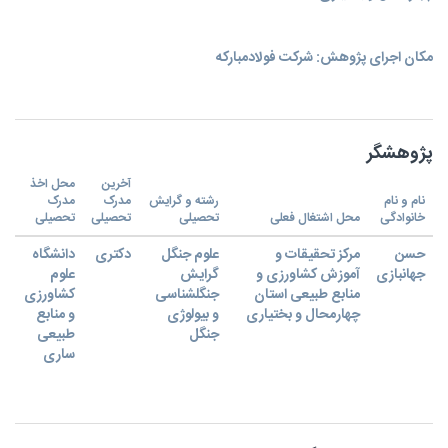
مکان اجرای پژوهش: شرکت فولادمبارکه
پژوهشگر
آخرین
محل اخذ
نام و نام
رشته و گرایش
مدرک
مدرک
خانوادگی
محل اشتغال فعلی
تحصیلی
تحصیلی
تحصیلی
حسن
مرکز تحقیقات و
علوم جنگل
دکتری
دانشگاه
جهانبازی
آموزش کشاورزی و
گرایش
علوم
منابع طبیعی استان
جنگلشناسی
کشاورزی
چهارمحال و بختیاری
و بیولوژی
و منابع
جنگل
طبیعی
ساری