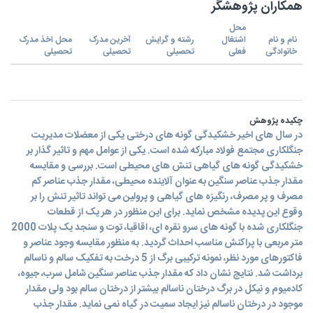
همکاران پژوهشگر
محل
نام و نام
اشتغال
رشته و گرایش
آخرین مدرک
محل اخذ مدرک
خانوادگی
فعلی
تحصیلی
تحصیلی
تحصیلی
چکیده پژوهش
در سال های اخیر خشکیدگی گونه های درختی یکی از معضلات مدیریت
جنگلکاری مجتمع فولاد مبارکه شده است. یکی از عوامل مهم و تاثیر گذار بر
خشکیدگی گونه های گیاهی تنش های محیطی است. بررسی و مقایسه
مقدار جذب عناصر سنگین به عنوان آلاینده محیطی، مقدار جذب عناصر کم
مصرف و پر مصرف، رنگیزه های گیاهی و پرولین می تواند تاثیر تنش را بر
وقوع این پدیده مشخص نماید. برای این منظور در هر یک از قطعات
جنگلکاری شده با گونه های سرو نقره ای، اقاقیا، توت و سنجد یک پلات 2000
متر مربعی با پراکنش مناسب احداث گردید. به منظور مقایسه وجود عناصر و
فاکتورهای مورد نظر، نمونه ترکیبی برگ از 5 درخت به تفکیک سالم و ناسالم
برداشت شد. نتایج نشان داد که مقدار جذب عناصر سنگین شامل سرب، جیوه،
کادمیوم و نیکل در برگ درختان ناسالم بیشتر از درختان سالم بود ولی مقدار
موجود در درختان ناسالم نیز ایجاد سمیت در گیاه نمی نماید. مقدار جذب