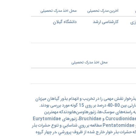
آخرین مدرک تحصیلی
محل اخذ مدرک تحصیلی
زی
کارشناسی ارشد
دانشگاه گیلان
محل اخذ مدرک تحصیلی
ذرخوار نقش مهمی را در تخریب و انهدام بذور گیاهان میزبان
ایجاد می‌کنند. این بذرخوارها دارای خسارتی بین 80-40 درصد بر روی 15 گونه مورد بررسی بودند.
 راسته‌های سوسک‌ها، زنبورهاوسن‌هابودندکه مهمترین
خانواده‌ها عبارت بودند از سوسک‌های Curcudionidae و Bruchidae، زنبورهای Eurytomidae
و سن‌های Lygaeidae و Miridae و Pentatomidae مطالعه بر روي شناسايي و تنوع حشرات بذر
كه حشرات بذر خوار خارج شده از ظروف پرورشي ،در چهار گروه