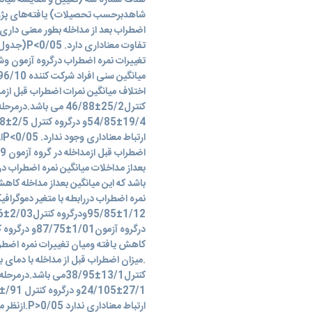
هدف شماره سه (تعیین و مقایسه میانگی
شاهدبرحسب تحصیلات) یافته‌های پژوهش
اضطراب بعد از مداخله بطور معنی داری
تغییرات نمره اضطراب درگروه آزمون و
کنترل25/2±46/88 می ب
ار
نمره اضطراب دررابطه با متغیر دموگراف
کاهش یافته ومیان تغییرات نمره اضطرا
کنترل13/1±38/95می با
ارتباط معن