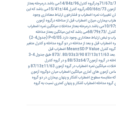
اضطراب قبل از مداخله درگروه آزمون 74/±71/67ودرگروه کنترل96/±14/84می باشد.درمرحله بعداز
مداخلات میانگین نمره اضطراب درگروه آزمون 73/±00/66درگروه کنترل 44/±15/41می باشد که این
ان تغییرات نمره اضطراب و فشارخون ارتباط معناداری وجود
راب بیماران، میزان اضطراب قبل از مداخله درگروه آزمون
40/1±109/56ودرگروه کنترل17/1±10/97می باشد.درمرحله بعداز مداخلات میانگین نمره اضطراب
درگروه آزمون 1/16±96/94و درگروه کنترل /73±68/79می باشد که این میانگین بعداز مداخله
کاهش یافته و میان تغییرات نمره اضطراب و نبض ارتباط معناداری وجود دارد.P<0/05 (جدول4-2)
ین نمره اضطراب قبل و بعد از مداخله در دو گروه مداخله و کنترل متغیر
زمان بررسی گروه مداخله Mean±SD گروه کنترل Mean±SD P Value اضطراب قبل
64/7±88/53 82/9±00/82 267/. بعد 11/63±87/13 3/90±80/03 ./873 طبق جدول 4-3
میانگین نمره اضطراب بیماران قبل از مداخله در گروه آزمون64/7±88/53 و در گروه کنترل
82/9±00/82 بود. در مرحله بعد از مداخلات، میانگین نمره اضطراب در گروه آزمون 11/63±87/13 و
رل 3/90±80/03 بود. بر اساس آزمون های آماری میانگین اضطراب میان دوگروه آزمون
که مقایسه سطوح اضطراب آشکار و پنهان بیماران در دو گروه
ان گروه مداخله اضطراب آشکار و پنهان کمتری نسبت به گروه