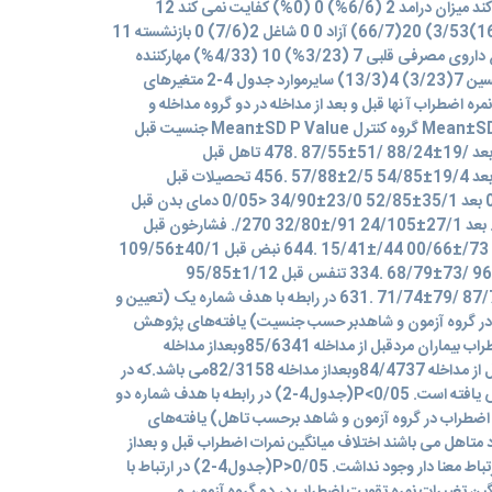
28(3/93%) 100 (0%) کفایت می کند میزان درامد 2 (6/6%) 0 (0%) کفایت نمی کند 12
(40%) 10 (3/33%) خانه دار شغل 16)3/53) 20(66/7) آزاد 0 0 شاغل 2(7/6) 0 بازنشسته 11
(7/36%) 15 (50%) ضدآریتمی نوع داروی مصرفی قلبی 7 (3/23%) 10 (4/33%) مهارکننده
آنژیوتانسین 5(7/16) 1(3/3) دیگوکسین 7(3/23) 4(13/3) سایرموارد جدول 4-2 متغیرهای
ره اضطراب آ نها قبل و بعد از مداخله در دو گروه مداخله و
کنترل متغیر زمان بررسی گروه مداخله Mean±SD گروه کنترل Mean±SD P Value جنسیت قبل
32/9±26/85 31/9±5883/ .658 بعد /19±88/24 /51±87/55 .478 تاهل قبل
1/25±83/14 2/25±88/46 .568 بعد 19/4±54/85 2/5±57/88 .456 تحصیلات قبل
32/9±26/85 31/9±58/83 <0/05 بعد 35/1±52/85 23/0±34/90 <0/05 دمای بدن قبل
95/0±20/84 13/1±38/95 504/. بعد 27/1±24/105 91/±32/80 270/. فشارخون قبل
74/±71/67 96/±14/84 .481 بعد 73/±00/66 44/±15/41 .644 نبض قبل 40/1±109/56
17/1±10/97 .182 بعد 1/16±96/94 /73±68/79 .334 تنفس قبل 1/12±95/85
2/03±150/36 .049 بعد 1/01±87/75 /79±71/74 .631 در رابطه با هدف شماره یک (تعیین و
ب در گروه آزمون و شاهدبر حسب جنسیت) یافته‌های پژوهش
نشان داد که اختلاف میانگین نمرات اضطراب بیماران مردقبل از مداخله 85/6341وبعداز مداخله
84/1707می باشد ودر بیماران زن قبل از مداخله 84/4737وبعداز مداخله 82/3158می باشد.که در
هردو گروه نمره اضطراب بیماران کاهش یافته است. P<0/05(جدول4-2) در رابطه با هدف شماره دو
ه اضطراب در گروه آزمون و شاهد برحسب تاهل) یافته‌های
 متاهل می باشند اختلاف میانگین نمرات اضطراب قبل و بعداز
مداخله در بیماران گروه آزمون وکنترل ارتباط معنا دار وجود نداشت. P>0/05(جدول4-2) در ارتباط با