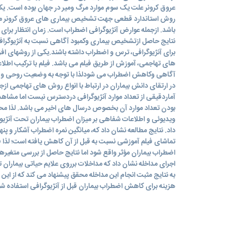
عروق کرونر علت یک سوم موارد مرگ ومیر در جهان بوده است. یک
روش استاندارد قطعی جهت تشخیص بیماری های عروق کرونر مورد
باشد. ازجمله عوارض آنژیوگرافی اضطراب است. زمان انتظار برای آن
نتایج حاصل ازتشخیص بیماری وکمبود آگاهی نسبت به آنژیوگرافی
برای آنژیوگرافی، ترس و اضطراب داشته باشند.یکی از روشهای ا
های تهاجمی، آموزش از طریق فیلم می باشد. فیلم با ترکیب اطلا
آگاهی وکاهش اضطراب می شودلذا با توجه به وضعیت روحی و رو
در ارتقای دانش بیماران در ارتباط با انواع روش های تهاجمی ازجمل
آماردقیقی از تعداد موارد آنژیوگرافی دردسترس نیست اما مشاهدات
بودن تعداد موارد آن بخصوص درسال های اخیر می باشد. لذا مح
ویدیوئی و اطلاعات شفاهی بر میزان اضطراب بیماران تحت آنژیوگر
داد. نتایج مطالعه نشان داد که، میانگین نمره اضطراب آشکار و پنه
تماشای فیلم آموزشی نسبت به قبل از آن کاهش یافته است؛ لذا 
اضطراب بیماران مؤثر واقع شود اما نتایج حاصل از بررسی متغیره
اجرای مداخله نشان داد که مداخلات برروی علایم حیاتی بیماران تا
به نتایج مثبت انجام این مداخله محقق پیشنهاد می کند که از این
هزینه برای کاهش اضطراب بیماران قبل از آنژیوگرافی استفاده شو