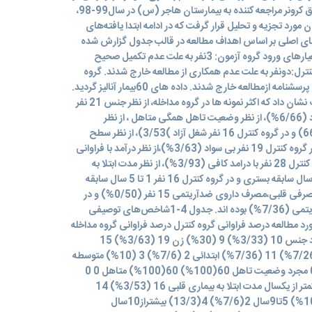
اضطراب بیماران کاندید آنژیوگرافی عروق کرونر مراجعه کننده به بیمارستان هاجر (س) در سال99-98،
ت آنان مورد تجزیه و تحلیل قرار گرفت که در ادامه ابتدا یافته‌های
ی اصلی بر اساس اهداف مطالعه در قالب جدول گزارش شده
است. 60بیمار ارزیابی شده براساس معیارهای ورود گروه آزمون: 3نفر به علت عدم تکمیل صحیح
نترل:دونفر به علت عدم همکاری از مطالعه خارج شدند. گروه
آزمون: 3نفر به علت عدم تکمیل صحیح پرسشنامه ازمطالعه خارج شدند. داده های 60بیمار آنالیز گردید.
یافته‌ها درمورد ویژگی های دموگرافیک نشان داد که اکثر نمونه ها در گروه مداخله، از نظر جنس 21 نفر
مرد (70%) و در گروه کنترل20 نفر مرد (6/66%)، از نظر وضعیت تاهل همگی متاهل ، از نظر
وضعیت اشتغال 20 نفر شغل آزاد (66/7) و در گروه کنترل 16 نفر شغل آزاد )3/53)، از نظر سطح
تحصیلات 15 نفر بی سواد (50%) و در گروه کنترل 19 نفر بی سواد (3/63%)،از نظر درآمد با فراوانی
یکسان همگی کفایت می کند و درگروه کنترل 28 نفر با درامد کافی (3/93%)، از نظر مدت ابتلا به
بیماری قلبی 14 نفر (7/46%) 1 تا 5 سال سابقه بستری و در گروه کنترل 16 نفر 1 تا 5 سال سابقه
بستری (3/53%)، از نظر نوع داروی مصرفی قلبی،مصرف داروی ضدآریتمی 15 نفر (0/50%) و در
گروه کنترل 11 نفر مصرق داروی ضدآریتمی (7/36%) بوده اند. جدول 4-1شاخص‌های توصیفی
د مطالعه درصد فراوانی گروه کنترل درصد فراوانی گروه مداخله
متغیرها 20(6/66%) 21 (70%) مرد جنس 10 (3/33%) 9 (30%) زن 19 (3/63%) 15
(50%) بی سواد سطح تحصیلات 8 (7/26%) 11 (7/36%) ابتدائی 2 (7/6%) 3 (10%) متوسطه
1 (3/3%) 1 (3/3%) دانشگاهی 0 0 مجرد وضعیت تاهل 60(100%) 60(100%) متاهل 0 0
مطلقه 0 0 بیوه 9 (30%) 9 (30%) کمتر از یکسال مدت ابتلا به بیماری قلبی 16 (3/53%) 14
(7/46%) 1 تا 5 سال 3 (10%) 3 (10%) 5تا9سال 2(7/6%) 4(13/3) بیشتراز10سال