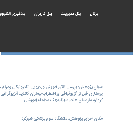
پرتال
پنل مدیریت
پنل کاربران
یادگیری الکترون
عنوان پژوهش: بررسی تاثیر آموزش ویدیویی الکترونیکی ومراقب
پرستاری قبل از آنژیوگرافی بر اضطراب بیماران کاندید آنژیوگرافی
کرونربیمارستان هاجر شهرکرد:یک مداخله آموزشی
مکان اجرای پژوهش: دانشگاه علوم پزشکی شهرکرد