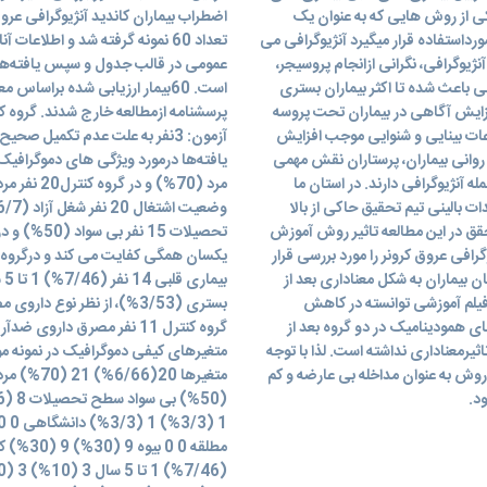
ی از روش هایی که به عنوان یک
استفاده قرار میگیرد آنژیوگرافی می
تعداد 60 نمونه گرفته شد و اطلاعا
ژیوگرافی، نگرانی ازانجام پروسیجر،
عمومی در قالب جدول و سپس یافته‌ها
 باعث شده تا اکثر بیماران بستری
فزایش آگاهی در بیماران تحت پروسه
پرسشنامه ازمطالعه خارج شدند. گروه ک
عات بینایی و شنوایی موجب افزایش
انی بیماران، پرستاران نقش مهمی
ه آنژیوگرافی دارند. در استان ما
 بالینی تیم تحقیق حاکی از بالا
قق در این مطالعه تاثیر روش آموزش
افی عروق کرونر را مورد بررسی قرار
ان بیماران به شکل معناداری بعد از
فیلم آموزشی توانسته در کاهش
ای همودینامیک در دو گروه بعد از
ثیرمعناداری نداشته است. لذا با توجه
متغیرهای کیفی دموگرافیک در نمونه مور
 روش به عنوان مداخله بی عارضه و کم
د.