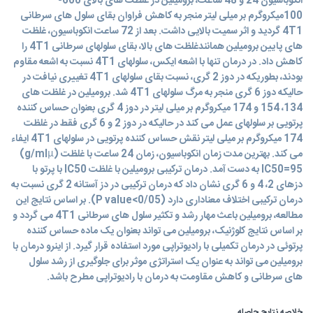
انکوباسیون 24 و 48 ساعت، برومیلین در غلظت های بالای 600-
100میکروگرم بر میلی لیتر منجر به کاهش فراوان بقای سلول های سرطانی
4T1 گردید و اثر سمیت بالایی داشت. بعد از 72 ساعت انکوباسیون، غلظت
های پایین برومیلین همانندغلظت های بالا، بقای سلولهای سرطانی 4T1 را
کاهش داد. در درمان تنها با اشعه ایکس، سلولهای 4T1 نسبت به اشعه مقاوم
بودند، بطوریکه در دوز 2 گری، نسبت بقای سلولهای 4T1 تغییری نیافت در
حالیکه دوز 6 گری منجر به مرگ سلولهای 4T1 شد. برومیلین در غلظت های
134، 154 و 174 میکروگرم بر میلی لیتر در دوز 4 گری بعنوان حساس کننده
پرتویی بر سلولهای عمل می کند در حالیکه در دوز 2 و 6 گری فقط در غلظت
174 میکروگرم بر میلی لیتر نقش حساس کننده پرتویی در سلولهای 4T1 ایفاء
می کند. بهترین مدت زمان انکوباسیون، زمان 24 ساعت با غلظت (g/mlµ)
IC50=95 به دست آمد. درمان ترکیبی برومیلین با غلظت IC50 با پرتو با
دزهای 2، 4 و 6 گری نشان داد که درمان ترکیبی در دز آستانه 2 گری نسبت به
درمان ترکیبی اختلاف معناداری دارد (P value<0/05). بر اساس نتایج این
مطالعه، برومیلین باعث مهار رشد و تکثیر سلول های سرطانی 4T1 می گردد و
بر اساس نتایج کلوژنیک، برومیلین می تواند بعنوان یک ماده حساس کننده
پرتوئی در درمان تکمیلی با رادیوتراپی مورد استفاده قرار گیرد. از اینرو درمان با
برومیلین می تواند به عنوان یک استراتژی موثر برای جلوگیری از رشد سلول
های سرطانی و کاهش مقاومت به درمان با رادیوتراپی مطرح باشد.
خلاصه نتایج حاصله