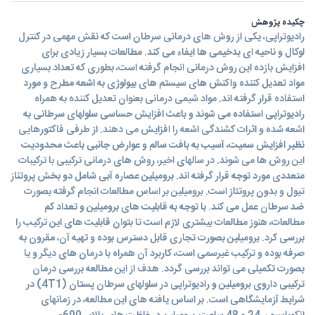
چکیده پژوهش
رادیوتراپی، یکی از روش های درمانی سرطان است که نقش مهمی در کنترل
لوکال و ناحیه ای بدخیمی ها ایفاء می کند. مطالعات بسیار زیادی برای
افزایش بازده این روش درمانی انجام گرفته است، بطوری که تعداد بسیاری
مواد تعدیل کننده واکنش های سیستم های بیولوژی به اشعه مطرح و مورد
استفاده قرار گرفته اند. مواد شیمی درمانی بعنوان تعدیل کننده به همراه
رادیوتراپی استفاده می شوند و باعث افزایش حساسی سلولهای سرطانی به
اشعه شده و اثرات کشندگی اشعه را افزایش می دهند. از طرفی فاکتورهایی
نظیر افزایش سمیت، آسیب به بافت سالم و عوارض جانبی باعث محدودیت
این روش ها می شوند. در سالهای اخیر، روش های درمانی ترکیبی با ترکیبات
متعددی مورد توجه قرار گرفته اند. برومیلین عصاره آبی شامل دو بخش پروتئاز
تیول و بدون پروتئاز است. برومیلین بر اساس مطالعات انجام گرفته بصورت
ضد سرطان عمل می کند. با توجه به قابلیت های برومیلین و تعداد کم
مطالعات، هنوز مطالعات بیشتری لازم است تا بتوان قابلیت های این ترکیب را
بررسی کرد. برومیلین بصورت تجاری قابل دسترس بوده و تهیه آن، مقرون به
صرفه بوده و ترکیب غیرسمی است، کاربرد آن همراه با درمان های دیگر و یا
بصورت تکمیلی می تواند بررسی گردد. هدف از این مطالعه بررسی درمان
ترکیبی داروی برومیلین و رادیوتراپی در سلولهای سرطان پستان (4T1) در
شرایط آزمایشگاهی است. بر اساس یافته های این مطالعه، در زمانهای