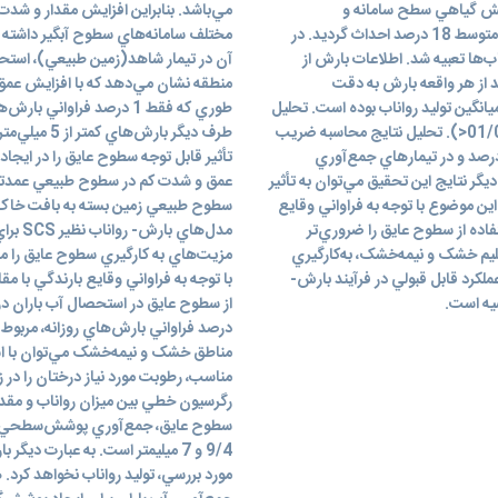
و پوشش گياهي سطح سامانه و
مي‌باشد. بنابراين افزايش مقدار و شد
شاهد(پوشش طبيعي زمين) در 3 تکرار، بر روي دامنه‌اي با شيب متوسط 18 درصد احداث گرديد. در
مختلف سامانه‌هاي سطوح آبگير داشته اس
ها تعبيه شد. اطلاعات بارش از
آن در تيمار شاهد(زمين طبيعي)، استحص
 از هر واقعه بارش به دقت
منطقه نشان مي‌دهد که با افزايش عمق ب
ميانگين توليد رواناب بوده است. تحليل
آماري نتايج، حاکي از اختلاف کاملاً معني‌دار تيمارها مي‌باشد(01/0P<). تحليل نتايج محاسبه ضريب
طرف ديگر بار
اب نشان داد که ميانگين ضريب رواناب در تيمار عايق، 4/66 درصد و در تيمارهاي جمع‌آوري
تأثير قابل توجه سطوح عايق را در ايجا
 8/2 درصد بوده است. از ديگر نتايج اين تحقيق مي‌توان به تأثير
عمق و شدت کم در سطوح طبيعي عمدتاً 
اين موضوع با توجه به فراواني وقايع
سطوح طبيعي زمين بسته به بافت خاک آن
خشک، لزوم استفاده از سطوح عايق را ضروري‌تر
مدل‌ها
قليم خشک و نيمه‌خشک، به‌کارگيري
مزيت‌هاي به کارگيري سطوح عايق را مي
لکرد قابل قبولي در فرآيند بارش-
صيه است.
مناطق خشک و نيمه‌خشک مي‌توان با اس
مناسب، رطوبت مورد نياز درختان را در ز
رگرسيون خطي بين ميزان رواناب و مقدا
9/4 و 7 ميليمتر است. به عبارت دي
مورد بررسي، توليد رواناب نخواهد کرد.