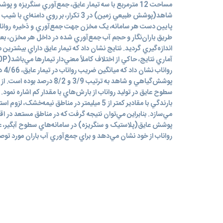
مساحت 12 مترمربع با سه تيمار عايق، جمع‌آوري سنگريزه 
پايين دست هر سامانه، يک مخزن جهت جمع‌آوري و ذخيره رواناب‌
طريق باران‌نگار و حجم آب جمع‌آوري شده در داخل هر مخزن، بعد
اندازه‌گيري گرديد. نتايج نشان داد که تيمار عايق داراي بيشترين 
روان
پوشش‌گياهي و شاهد به ترتيب 3/9 و
سطوح عايق در توليد رواناب از بارش‌هاي با مقدار کم اشاره نمود. 
بارندگي با مقادير کمتر از 5 ميليمتر در مناطق نيمه‌
مي‌سازد. بنابراين مي‌توان نتيجه گرفت که در مناطق مستعد در ا
پوشش عايق(پلاستيک و سنگريزه) در سامانه‌‌هاي سطوح آبگير، عم
رواناب از خود نشان مي‌دهد و براي جمع‌آوري آب باران مورد تو