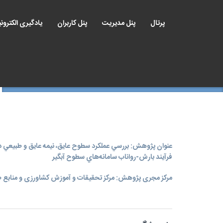
پرتال
پنل مدیریت
پنل کاربران
یادگیری الکترون
عنوان پژوهش: بررسي عملکرد سطوح عايق، نيمه عايق و طبيعي د
فرآيند بارش-رواناب سامانه‌هاي سطوح آبگير
مرکز مجری پژوهش: مرکز تحقیقات و آموزش کشاورزی و منابع ط