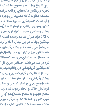
جمع‌آوري آب باران براي ايجاد پوشش‌گ
تجزيه واريانس داده‌هاي رواناب در تي
کمترين ميزان رواناب در تيمار شاهد(
پوشش‌سطحي منجر به افزايش نسبي روانا
به 6/3 برابر ميزان شاهد رسيده اس
نخورده) مي‌باشد. به عبارت ديگر عايق
ملاحظه‌اي ميزان توليد رواناب را افزاي
تيمار از شفافيت و کيفيت خوبي برخوردا
پوشش‌گيا
لخت(جمع‌آوري پوشش‌گياهي و سنگريز
فرسايش خاک و ايجاد رسوب نيز دارد. به
سطح عايق و يا سطح لخت(جمع‌آوري پ
شرب دام و يا استفاده‌هاي ديگر، ضريب 
مختلف محاسبه شد. نتايج نشان داد که