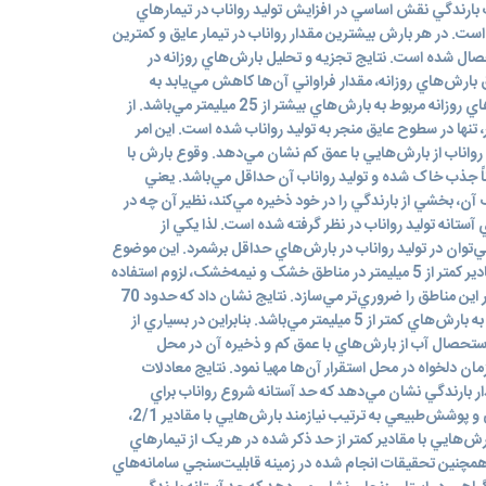
ت بارندگي نقش اساسي در افزايش توليد رواناب در تيمارهاي
ت. در هر بارش بيشترين مقدار رواناب در تيمار عايق و کمترين
ال شده است. نتايج تجزيه و تحليل بارش‌هاي روزانه در
ارش‌هاي روزانه، مقدار فراواني آن‌ها کاهش مي‌يابد به
‌طوري که فقط 1 درصد فراواني بارش‌هاي روزانه مربوط به بارش‌هاي بيشتر از 25 ميليمتر مي‌باشد. از
ش‌هاي کمتر از 5 ميلي‌متر، تنها در سطوح عايق منجر به توليد رواناب شده است. اين امر
د رواناب از بارش‌هايي با عمق کم نشان مي‌دهد. وقوع بارش با
جذب خاک شده و توليد رواناب آن حداقل مي‌باشد. يعني
، بخشي از بارندگي را در خود ذخيره مي‌کند، نظير آن چه در
ي بارش- رواناب نظير SCS براي آستانه توليد رواناب در نظر گرفته شده است. لذا يکي از
‌توان در توليد رواناب در بارش‌هاي حداقل برشمرد. اين موضوع
با توجه به فراواني وقايع بارندگي با مقادير کمتر از 5 ميليمتر در مناطق خشک و نيمه‌خشک، لزوم استفاده
از سطوح عايق در استحصال آب باران در اين مناطق را ضروري‌تر مي‌سازد. نتايج نشان داد که حدود 70
درصد فراواني بارش‌هاي روزانه، مربوط به بارش‌هاي کمتر از 5 ميليمتر مي‌باشد. بنابراين در بسياري از
تحصال آب از بارش‌هاي با عمق کم و ذخيره آن در محل
مان دلخواه در محل استقرار آن‌ها مهيا نمود. نتايج معادلات
ر بارندگي نشان مي‌دهد که حد آستانه شروع رواناب براي
سطوح عايق، جمع‌آوري پوشش‌سطحي و پوشش‌طبيعي به ترتيب نيازمند بارش‌هايي با مقادير 2/1،
گر بارش‌هايي با مقادير کمتر از حد ذکر شده در هر يک از تيمارهاي
 همچنين تحقيقات انجام شده در زمينه قابليت‌سنجي سامانه‌هاي