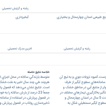
رشته و گرایش تحصیلی
بع طبیعی استان چهارمحال و بختیاری
آبخیزداری
رشته و گرایش تحصیلی
آخرین مدرک تحصیلی
خلاصه نتایج حاصله
ست، کمبود نزولات جوي و به تبع آن
 سامانه‌هاي سطوح آبگير از طرف
ثر از منابع آبي در مناطق خشک و
أثير به‌کارگيري تيمارهاي مختلف در
جمعاً 23 درصد از بارش سالانه را 
بستر سامانه‌هاي سطوح آبگير جهت بهينه‌سازي توليد رواناب به مدت 5 سال در استان چهارمحال و
در فصول پربارش، در استفاده از سامانه
 است. براي اين منظور تعداد 9 سامانه‌ي سطوح آبگير مستطيلي شکل به
ذخيره‌سازی رواناب در فصول پربارش و ا