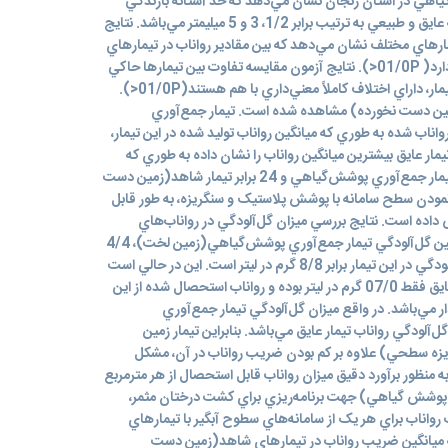
ياهي در استان زنجان نشان مي‌دهد که حد آستانه بارندگي
براي شروع رواناب در سطوح عايق، نيمه عايق و طبيعي به ترتيب برابر 1/2، 3 و 5 ميليمتر مي‌باشد. نتايج
مارهاي مختلف نشان مي‌دهد که بين مقادير رواناب در تيمارهاي
مختلف، تفاوت کاملاً معني‌داري وجود دارد( 01/0P<). نتايج آزمون مقايسه تفاوت بين تيمارها حاکي
از آن است که ميانگين سطوح مختلف تيمار، داراي اختلاف کاملاً معني‌داري با هم هستند(01/0P<).
زمين دست نخورده) مشاهده شده است. تيمار جمع‌آوري
ب شده به طوري که ميانگين رواناب توليد شده در اين تيمار،
ت. تيمار عايق بيشترين ميانگين رواناب را نشان داده به طوري که
ميانگين رواناب در اين تيمار، 6/6 برابر تيمار جمع‌آوري پوشش‌گياهي و 24 برابر تيمار شاهد(زمين دست
 نمودن سطح سامانه با پوشش پلاستيک و سنگريزه، به طور قابل
ش داده است. نتايج بررسي ميزان گل‌آلودگي در رواناب‌هاي
استحصال شده نشان مي‌دهد که ميانگين گل‌آلودگي تيمار جمع‌آوري پوشش‌گياهي(زمين لخت)، 4/4
گرم در ليتر مي‌باشد. حداکثر ميزان گل‌آلودگي در اين تيمار برابر 8/8 گرم در ليتر است. اين در حالي است
که ميانگين گل‌آلودگي در رواناب تيمار عايق فقط 07/0 گرم در ليتر بوده و رواناب استحصال شده از اين
ر مي‌باشد. در واقع ميزان گل‌آلودگي تيمار جمع‌آوري
هي، به طور متوسط 63 برابر گل‌آلودگي رواناب تيمار عايق مي‌باشد. بنابراين تيمار زمين
ه سطحي) علاوه بر کم بودن ضريب رواناب در آن، مشکل
 منظور برآورد دقيق ميزان رواناب قابل استحصال از هر مترمربع
وشش گياهي) جهت برنامه‌ريزي براي کشت درختان مثمر،
رواناب براي هر يک از سامانه‌هاي سطوح آبگير با تيمارهاي
 ميانگين ضريب رواناب در تيمارهاي شاهد(زمين دست