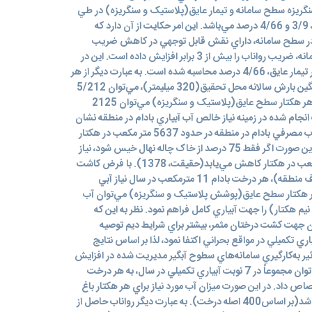
ريزه سطح سامانه و تيمار عايق(پلاستيک و سنگريزه) در طي
بارش‌هاي مورد بررسي، به ترتيب 8/2 ، 3/9 و 4/66 درصد مي‌باشد. اين امر حکايت از آن دارد که
ر سطح سامانه، داراي نقش قابل توجهي در کاهش ضريب
رواناب بوده و تنها حذف آن از سطح سامانه، ضريب رواناب را بيش از 3 برابر افزايش داده است. اين در
حالي است که ميانگين ضريب رواناب در تيمار عايق، 4/66 درصد محاسبه شده است. به عبارت ديگر از هر
مترمربع سطح عايق در منطقه‌اي با ميانگين بارش سالانه محل تحقيق(320 ميليمتر)، مي‌توان 5/212
ليتر آب استحصال نمود. به بيان ديگر از هر هکتار سطح عايق(پلاستيک و سنگريزه) مي‌توان 2125
جام شده در زمينه نياز خالص آب آبياري بادام در منطقه نشان
مي‌دهد که با توجه به راندمان آبياري، آب مصرفي بادام در منطقه در حدود 5637 متر مكعب در هكتار
در سال مي‌باشد(حقيقت، 1378). در اين صورت اگر فقط 75 درصد از خاک چاله نهال خيس شود، نياز
خالص آب آبياري بادام به 4439 مترمکعب در هکتار کاهش مي‌يابد(حقيقت، 1378). با فرض کاشت
400 اصله درخت بادام در هر هکتار(عرف منطقه)، هر درخت بادام 11 مترمکعب در سال نياز آبي
ز هر هکتار سطح عايق(پوشش پلاستيک و سنگريزه) مي‌توان آب
م(تقريباً نيم هکتار) را جهت آبياري کامل فراهم نمود. نظر به اين که
ران جهت کشت درختان مثمر، بيشتر براي شرايط ديم توصيه
اري تکميلي در مواقع بحراني اکتفا نمود، لذا بر اساس نتايج
ثير به‌كارگيري سامانه‌هاي سطوح آبگير مديريت شده در افزايش
توليدات گياهي(تحقيقات مجري)، مي‌توان مجموعاً در 7 نوبت آبياري تکميلي در سال، به هر درخت
ري اختصاص داد. در اين صورت ميزان آب مورد نياز براي هر هکتار باغ
بادام ديم، 140 مترمکعب در سال مي‌باشد(بر اساس400 اصله درخت). به عبارت ديگر رواناب حاصل از