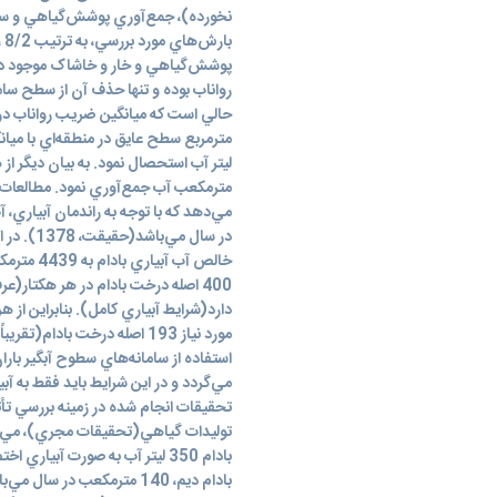
نخورده)، جمع‌آوري پوشش‌گياهي و سنگ
پوشش‌گياهي و خار و خاشاک موجود د
مترمکعب آب جمع‌آوري نمود. مطالعات ان
دارد(شرايط آبياري کامل). بنابراين ا
مورد نياز 193 اصله درخت بادا
استفاده از سامانه‌هاي سطوح آبگير با
مي‌گردد و در اين شرايط بايد فقط به آبي
تحقيقات انجام شده در زمينه بررسي تأ
بادام 350 ليتر آب به صورت آبيا