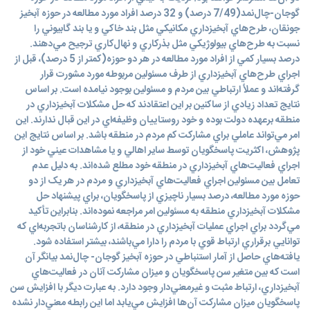
گوجان-چال‌نمد(7/49 درصد) و 32 درصد افراد مورد مطالعه در حوزه آبخيز
جونقان، طرح‌هاي آبخيزداري مکانيکي مثل بند خاکي و يا بند گابيوني را
نسبت به طرح‌هاي بيولوژيکي مثل بذرکاري و نهال‌کاري ترجيح مي‌دهند.
درصد بسيار کمي از افراد مورد مطالعه در هر دو حوزه(کمتر از 5 درصد)، قبل از
اجراي طرح‌هاي آبخيزداري از طرف مسئولين مربوطه مورد مشورت قرار
گرفته‌اند و عملاً ارتباطي بين مردم و مسئولين بوجود نيامده است. بر اساس
نتايج تعداد زيادي از ساکنين بر اين اعتقادند که حل مشکلات آبخيزداري در
منطقه برعهده دولت بوده و خود روستاييان وظيفه‌اي در اين قبال ندارند. اين
امر مي‌تواند عاملي براي مشارکت کم مردم در منطقه باشد. بر اساس نتايج اين
پژوهش، اکثريت پاسخگويان توسط ساير اهالي و يا مشاهدات عيني خود از
اجراي فعاليت‌هاي آبخيزداري در منطقه خود مطلع شده‌اند. به دليل عدم
تعامل بين مسئولين اجراي فعاليت‌هاي آبخيزداري و مردم در هر يک از دو
حوزه مورد مطالعه، درصد بسيار ناچيزي از پاسخگويان، براي پيشنهاد حل
مشکلات آبخيزداري منطقه به مسئولين امر مراجعه نموده‌اند. بنابراين تأکيد
مي‌گردد براي اجراي عمليات آبخيزداري در منطقه، از کارشناسان باتجربه‌اي که
توانايي برقراري ارتباط قوي با مردم را دارا مي‌باشند، بيشتر استفاده شود.
يافته‌هاي حاصل از آمار استنباطي در حوزه آبخيز گوجان- چال‌نمد بيانگر آن
است که بين متغير سن پاسخگويان و ميزان مشارکت آنان در فعاليت‌هاي
آبخيزداري، ارتباط مثبت و غيرمعني‌دار وجود دارد. به عبارت ديگر با افزايش سن
پاسخگويان ميزان مشارکت آن‌ها افزايش مي‌يابد اما اين رابطه معني‌دار نشده