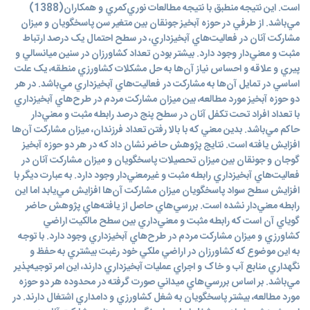
است. اين نتيجه منطبق با نتيجه مطالعات نوري‌کمري و همکاران(1388)
مي‌باشد. از طرفي در حوزه آبخيز جونقان بين متغير سن پاسخگويان و ميزان
مشارکت آنان در فعاليت‌هاي آبخيزداري، در سطح احتمال يک درصد ارتباط
مثبت و معني‌دار وجود دارد. بيشتر بودن تعداد کشاورزان در سنين ميانسالي و
پيري و علاقه و احساس نياز آن‌ها به حل مشکلات کشاورزي منطقه، يک علت
اساسي در تمايل آن‌ها به مشارکت در فعاليت‌هاي آبخيزداري مي‌باشد. در هر
دو حوزه آبخيز مورد مطالعه، بين ميزان مشارکت مردم در طرح‌هاي آبخيزداري
با تعداد افراد تحت تکفل آنان در سطح پنج درصد رابطه مثبت و معني‌دار
حاکم مي‌باشد. بدين معني که با بالا رفتن تعداد فرزندان، ميزان مشارکت آن‌ها
افزايش يافته است. نتايج پژوهش حاضر نشان داد که در هر دو حوزه آبخيز
گوجان و جونقان بين ميزان تحصيلات پاسخگويان و ميزان مشارکت آنان در
فعاليت‌هاي آبخيزداري رابطه مثبت و غيرمعني‌دار وجود دارد. به عبارت ديگر با
افزايش سطح سواد پاسخگويان ميزان مشارکت آن‌ها افزايش مي‌يابد اما اين
رابطه معني‌دار نشده است. بررسي‌هاي حاصل از يافته‌هاي پژوهش حاضر
گوياي آن است که رابطه مثبت و معني‌داري بين سطح مالکيت اراضي
کشاورزي و ميزان مشارکت مردم در طرح‌هاي آبخيزداري وجود دارد. با توجه
به اين موضوع که کشاورزان در اراضي ملکي خود رغبت بيشتري به حفظ و
نگهداري منابع آب و خاک و اجراي عمليات آبخيزداري دارند، اين امر توجيه‌پذير
مي‌باشد. بر اساس بررسي‌هاي ميداني صورت گرفته در محدوده هر دو حوزه
مورد مطالعه، بيشتر پاسخگويان به شغل کشاورزي و دامداري اشتغال دارند. در