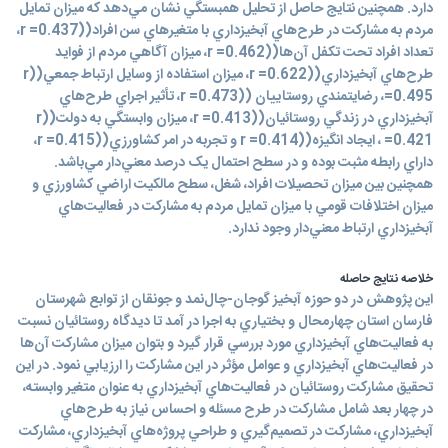
دارد. همچنين نتايج حاصل از تحليل همبستگي نشان مي‌دهد که ميزان تمايل
مردم به مشارکت در طرح‌هاي آبخيزداري با متغيرهاي سن افراد((r =0.437،
تعداد افراد تحت تکفل آ‌ن‌ها((r =0.462، ميزان آگاهي مردم از فوايد
طرح‌هاي آبخيزداري((r =0.622، ميزان استفاده از وسايل ارتباط جمعي((r
=0.495، رضايتمندي روستاييان ((r =0.473، تأثير اجراي طرح‌هاي
آبخيزداري در زندگي روستائيان((r =0.413، ميزان وابستگي به دولت((r
=0.421 ، ايجاد انگيزه((r =0.414 و تجربه در امر کشاورزي((r =0.415،
داراي رابطه مثبت بوده و در سطح احتمال يک درصد معني‌دار مي‌باشد.
همچنين بين ميزان تحصيلات افراد، شغل، سطح مالکيت اراضي کشاورزي و
ميزان اختلافات قومي با ميزان تمايل مردم به مشارکت در فعاليت‌هاي
آبخيزداري ارتباط معني‌دار وجود ندارد.
خلاصه نتایج حاصله
اين پژوهش در دو حوزه آبخيز گوجان-چال‌نمد و جونقان از توابع شهرستان
فارسان استان چهارمحال و بختياري به اجرا در آمد تا ديدگاه روستائيان نسبت
به فعاليت‌هاي آبخيزداري مورد بررسي قرار گيرد و بتوان ميزان مشارکت آن‌ها
در فعاليت‌هاي آبخيزداري و عوامل مؤثر در اين مشارکت را ارزيابي نمود. در اين
تحقيق مشارکت روستائيان در فعاليت‌هاي آبخيزداري به عنوان متغير وابسته،
در چهار بعد شامل مشارکت در طرح مسئله و احساس نياز به طرح‌هاي
آبخيزداري، مشارکت در تصميم‌گيري و طراحي پروژه‌هاي آبخيزداري، مشارکت