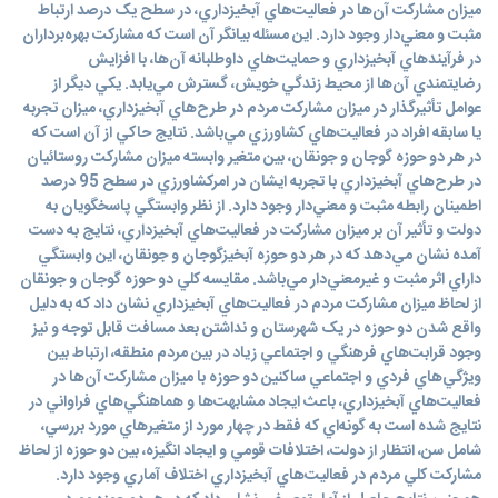
ميزان مشارکت آن‌ها در فعاليت‌هاي آبخيزداري، در سطح يک درصد ارتباط
مثبت و معني‌دار وجود دارد. اين مسئله بيانگر آن است که مشارکت بهره‌برداران
در فرآيندهاي آبخيزداري و حمايت‌هاي داوطلبانه آن‌ها، با افزايش
رضايتمندي آن‌ها از محيط زندگي خويش، گسترش مي‌يابد. يکي ديگر از
عوامل تأثيرگذار در ميزان مشارکت مردم در طرح‌هاي آبخيزداري، ميزان تجربه
يا سابقه افراد در فعاليت‌هاي کشاورزي مي‌باشد. نتايج حاکي از آن است که
در هر دو حوزه گوجان و جونقان، بين متغير وابسته ميزان مشارکت روستائيان
در طرح‌هاي آبخيزداري با تجربه ايشان در امرکشاورزي در سطح 95 درصد
اطمينان رابطه مثبت و معني‌دار وجود دارد. از نظر وابستگي پاسخگويان به
دولت و تأثير آن بر ميزان مشارکت در فعاليت‌هاي آبخيزداري، نتايج به دست
آمده نشان مي‌دهد که در هر دو حوزه آبخيزگوجان و جونقان، اين وابستگي
داراي اثر مثبت و غيرمعني‌دار مي‌باشد. مقايسه کلي دو حوزه گوجان و جونقان
از لحاظ ميزان مشارکت مردم در فعاليت‌هاي آبخيزداري نشان داد که به دليل
واقع شدن دو حوزه در يک شهرستان و نداشتن بعد مسافت قابل توجه و نيز
وجود قرابت‌هاي فرهنگي و اجتماعي زياد در بين مردم منطقه، ارتباط بين
ويژگي‌هاي فردي و اجتماعي ساکنين دو حوزه با ميزان مشارکت آن‌ها در
فعاليت‌هاي آبخيزداري، باعث ايجاد مشابهت‌ها و هماهنگي‌هاي فراواني در
نتايج شده است به گونه‌اي که فقط در چهار مورد از متغيرهاي مورد بررسي،
شامل سن، انتظار از دولت، اختلافات قومي و ايجاد انگيزه، بين دو حوزه از لحاظ
مشارکت کلي مردم در فعاليت‌هاي آبخيزداري اختلاف آماري وجود دارد.