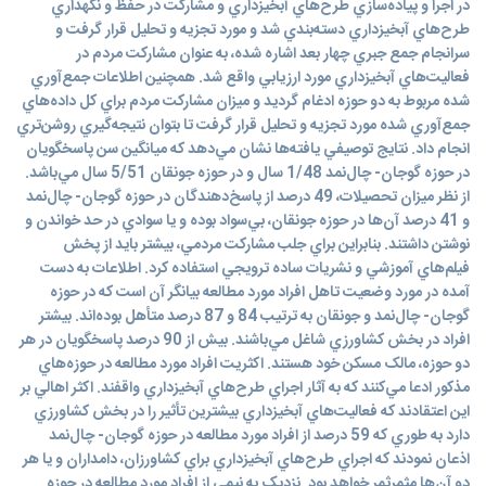
در اجرا و پياده‌سازي طرح‌هاي آبخيزداري و مشارکت در حفظ و نگهداري
طرح‌هاي آبخيزداري دسته‌بندي شد و مورد تجزيه و تحليل قرار گرفت و
سرانجام جمع جبري چهار بعد اشاره شده، به عنوان مشارکت مردم در
فعاليت‌هاي آبخيزداري مورد ارزيابي واقع شد. همچنين اطلاعات جمع‌آوري
شده مربوط به دو حوزه ادغام گرديد و ميزان مشارکت مردم براي کل داده‌هاي
جمع‌آوري شده مورد تجزيه و تحليل قرار گرفت تا بتوان نتيجه‌گيري روشن‌تري
انجام داد. نتايج توصيفي يافته‌ها نشان مي‌دهد که ميانگين سن پاسخگويان
در حوزه گوجان- چال‌نمد 1/48 سال و در حوزه جونقان 5/51 سال مي‌باشد.
از نظر ميزان تحصيلات، 49 درصد از پاسخ‌دهندگان در حوزه گوجان- چال‌نمد
و 41 درصد آن‌ها در حوزه جونقان، بي‌سواد بوده و يا سوادي در حد خواندن و
نوشتن داشتند. بنابراين براي جلب مشارکت مردمي، بيشتر بايد از پخش
فيلم‌هاي آموزشي و نشريات ساده ترويجي استفاده کرد. اطلاعات به دست
آمده در مورد وضعيت تاهل افراد مورد مطالعه بيانگر آن است که در حوزه
گوجان- چال‌نمد و جونقان به ترتيب 84 و 87 درصد متأهل بوده‌اند. بيشتر
افراد در بخش کشاورزي شاغل مي‌باشند. بيش از 90 درصد پاسخگويان در هر
دو حوزه، مالک مسکن خود هستند. اکثريت افراد مورد مطالعه در حوزه‌هاي
مذکور ادعا مي‌کنند که به آثار اجراي طرح‌هاي آبخيزداري واقفند. اکثر اهالي بر
اين اعتقادند که فعاليت‌هاي آبخيزداري بيشترين تأثير را در بخش کشاورزي
دارد به طوري که 59 درصد از افراد مورد مطالعه در حوزه گوجان- چال‌نمد
اذعان نمودند که اجراي طرح‌هاي آبخيزداري براي کشاورزان، دامداران و يا هر
دو آن‌ها مثمرثمر خواهد بود. نزديک به نيمي از افراد مورد مطالعه در حوزه