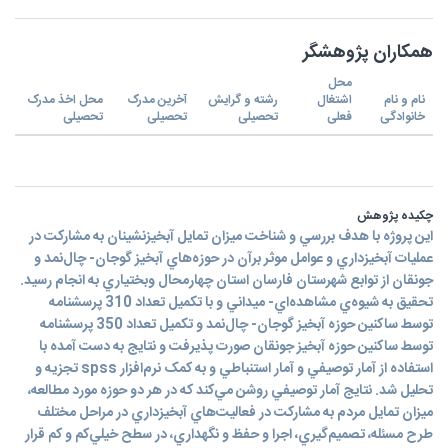
همکاران پژوهشگر
محل
نام و نام
اشتغال
رشته و گرایش
آخرین مدرک
محل اخذ مدرک
خانوادگی
فعلی
تحصیلی
تحصیلی
تحصیلی
چکیده پژوهش
اين پروژه با هدف بررسي و شناخت ميزان تمايل آبخيزنشينان به مشاركت در
عمليات آبخيزداري و عوامل موثر برآن در حوزه‌هاي آبخيز گوجان- چال‌نمد و
جونقان از توابع شهرستان فارسان استان چهارمحال وبختياري به انجام رسيد.
تحقيق به شيوه‌ي مشاهده‌اي- ميداني و با تکميل تعداد 310 پرسشنامه
توسط ساکنين حوزه‌ آبخيز گوجان- چال‌نمد و تکميل تعداد 350 پرسشنامه
توسط ساکنين حوزه‌ آبخيز جونقان صورت پذيرفت و نتايج به دست آمده با
استفاده از آمار توصيفي و آمار استنباطي و به کمک نرم‌افزار spss تجزيه و
تحليل شد. نتايج آمار توصيفي روشن مي‌کند که در هر دو حوزه مورد مطالعه،
ميزان تمايل مردم به مشارکت در فعاليت‌هاي آبخيزداري در مراحل مختلف
طرح مسئله، تصميم‌گيري، اجرا و حفظ و نگهداري، در سطح خيلي‌کم و کم قرار