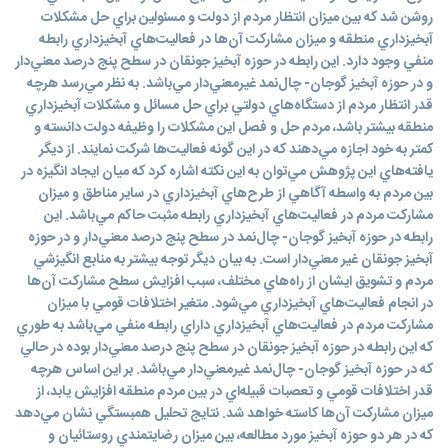
روشن شد که بين ميزان انتظار مردم از دولت و مسئولين براي حل مشکلات
آبخيزداري منطقه و ميزان مشارکت آن‌ها در فعاليت‌هاي آبخيزداري رابطه
منفي وجود دارد. اين رابطه در حوزه آبخيز جونقان در سطح پنج درصد معني‌دار
و در حوزه آبخيز گوجان- چال‌نمد غيرمعني‌دار مي‌باشد. به نظر مي‌رسد هرچه
قدر انتظار مردم از دستگاه‌هاي دولتي براي حل مسائل و مشکلات آبخيزداري
منطقه بيشتر باشد، مردم حل و فصل اين مشکلات را وظيفه دولت دانسته و
کمتر به خود اجازه مي‌دهند که در اين گونه فعاليت‌ها شرکت نمايند. از ديگر
يافته‌هاي اين پژوهش مي‌توان به اين نکته اشاره کرد که ميان ايجاد انگيزه در
بين مردم به واسطه آگاهي از طرح‌هاي آبخيزداري در ساير مناطق و ميزان
مشارکت مردم در فعاليت‌هاي آبخيزداري رابطه مثبت حاکم مي‌باشد. اين
رابطه در حوزه آبخيز گوجان- چال‌نمد در سطح پنج درصد معني‌دار و در حوزه
آبخيز جونقان غير معني‌دار است. به بيان ديگر توجه بيشتر به منابع انگيزشي
مردم و تشويق ايشان از راه‌هاي مختلف، سبب افزايش سطح مشارکت آن‌ها
در انجام فعاليت‌هاي آبخيزداري مي‌شود. متغير اختلافات قومي با ميزان
مشارکت مردم در فعاليت‌هاي آبخيزداري داراي رابطه منفي مي‌باشد به طوري
که اين رابطه در حوزه آبخيز جونقان در سطح پنج درصد معني‌دار بوده در حالي
که در حوزه آبخيز گوجان- چال‌نمد غيرمعني‌دار مي‌باشد. بر اين اساس هرچه
قدر اختلافات قومي و تعصبات قبيله‌اي در بين مردم منطقه افزايش يابد، از
ميزان مشارکت آن‌ها کاسته خواهد شد. نتايج تحليل همبستگي نشان مي‌دهد
که در هر دو حوزه آبخيز مورد مطالعه، بين ميزان رضايتمندي روستائيان و