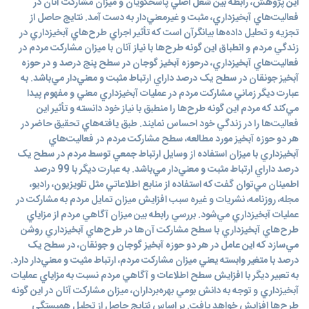
اين پژوهش، رابطه بين شغل اصلي پاسخگويان و ميزان مشارکت آنان در
فعاليت‌هاي آبخيزداري، مثبت و غيرمعني‌دار به دست آمد. نتايج حاصل از
تجزيه و تحليل داده‌ها بيانگرآن است که تأثير اجراي طرح‌هاي آبخيزداري در
زندگي مردم و انطباق اين گونه طرح‌ها با نياز آنان با ميزان مشارکت مردم در
فعاليت‌هاي آبخيزداري، درحوزه آبخيز گوجان در سطح پنج درصد و در حوزه
آبخيز جونقان در سطح يک درصد داراي ارتباط مثبت و معني‌دار مي‌باشد. به
عبارت ديگر زماني مشارکت مردم در عمليات آبخيزداري معني و مفهوم پيدا
مي‌کند که مردم اين گونه طرح‌ها را منطبق با نياز خود دانسته و تأثير اين
فعاليت‌ها را در زندگي خود احساس نمايند. طبق يافته‌هاي تحقيق حاضر در
هر دو حوزه آبخيز مورد مطالعه، سطح مشارکت مردم در فعاليت‌هاي
آبخيزداري با ميزان استفاده از وسايل ارتباط جمعي توسط مردم در سطح يک
درصد داراي ارتباط مثبت و معني‌دار مي‌باشد. به عبارت ديگر با 99 درصد
اطمينان مي‌توان گفت که استفاده از منابع اطلاعاتي مثل تلويزيون، راديو،
مجله، روزنامه، نشريات و غيره سبب افزايش ميزان تمايل مردم به مشارکت در
عمليات آبخيزداري مي‌شود. بررسي رابطه بين ميزان آگاهي مردم از مزاياي
طرح‌هاي آبخيزداري با سطح مشارکت آن‌ها در طرح‌هاي آبخيزداري روشن
مي‌سازد که اين عامل در هر دو حوزه آبخيز گوجان و جونقان‌، در سطح يک
درصد با متغير وابسته يعني ميزان مشارکت مردم، ارتباط مثيت و معني‌دار دارد.
به تعبير ديگر با افزايش سطح اطلاعات و آگاهي مردم نسبت به مزاياي عمليات
آبخيزداري و توجه به دانش بومي بهره‌برداران‌، ميزان مشارکت آنان در اين گونه
طرح‌ها افزايش خواهد يافت. بر اساس نتايج حاصل از تحليل همبستگي