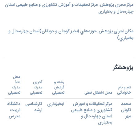
مرکز مجری پژوهش: مرکز تحقیقات و آموزش کشاورزی و منابع طبیعی استان
چهارمحال و بختیاری
مکان اجرای پژوهش: حوزه‌هاي آبخيز گوجان و جونقان(استان چهارمحال و
بختياري)
پژوهشگر
محل
رشته و
آخرین
اخذ
نام و نام
گرایش
مدرک
مدرک
خانوادگی
محل اشتغال فعلی
تحصیلی
تحصیلی
تحصیلی
محمد
مرکز تحقیقات و آموزش
آبخیزداری
کارشناسی
دانشگاه
نکوئی
کشاورزی و منابع طبیعی
ارشد
تربیت
مهر
استان چهارمحال و
مدرس
بختیاری