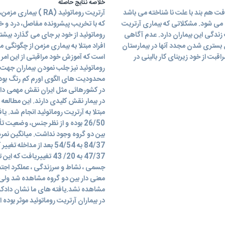
خلاصه نتایج حاصله
شرونده بافت هم بند با علت نا شناخته می باشد
آرتریت روماتوئید (A
می شود. مشکلاتی که بیماری آرتریت
که با تخریب پیشرونده مفاصل، درد و
ت زندگی این بیماران دارد. عدم آگاهی
روماتوئید از خود بر جای می گذارد بیشت
یل بستری شدن مجدد آنها در بیمارستان
افراد مبتلا به بیماری مزمن از چگونگی 
قبت از خود زیربنای کار بالینی در
است که آموزش خود مراقبتی از این امر
روماتوئید نیز جلب نمودن بیماران جهت
محدودیت های الگوی اورم کم رنگ بودن 
در کشورهائی مثل ایران نقش مهمی دار
در بیمار نقش کلیدی دارند. این مطالعه 
مبتلا به آرتریت روماتوئید انجام شد. 
26/50 بوده و از نظر جنس، وضعیت
بین دو گروه وجود نداشت. میانگین نمره
84/37 به 54/54 بعد از م
جسمی ، نشاط و سرزندگی ، عملکرد اج
معنی دار بین دو گروه مشاهده شد ولی
مشاهده نشد.یافته های ما نشان دادکه 
در بیماران آرتریت روماتوئید موثر بوده 