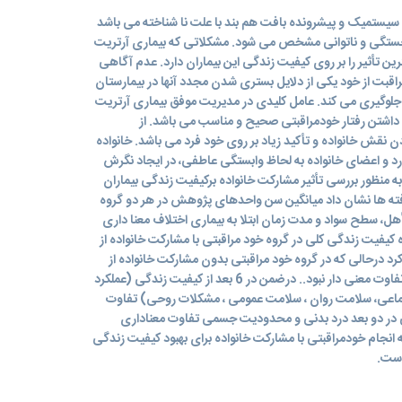
R ) بیماری مزمن، سیستمیک و پیشرونده بافت هم بند با علت نا شناخته می باشد
 خستگی و ناتوانی مشخص می شود. مشکلاتی که بیماری آرتریت
رین تأثیر را بر روی کیفیت زندگی این بیماران دارد. عدم آگاهی
مراقبت از خود یکی از دلایل بستری شدن مجدد آنها در بیمارستان
 جلوگیری می کند. عامل کلیدی در مدیریت موفق بیماری آرتریت
 داشتن رفتار خودمراقبتی صحیح و مناسب می باشد. از
نقش خانواده و تأکید زیاد بر روی خود فرد می باشد. خانواده
د و اعضای خانواده به لحاظ وابستگی عاطفی، در ایجاد نگرش
به منظور بررسی تأثیر مشارکت خانواده برکیفیت زندگی بیماران
یافته ها نشان داد میانگین سن واحدهای پژوهش در هر دو گروه
 تأهل، سطح سواد و مدت زمان ابتلا به بیماری اختلاف معنا داری
 کیفیت زندگی کلی در گروه خود مراقبتی با مشارکت خانواده از
داخله تغییر کرد درحالی که در گروه خود مراقبتی بدون مشارکت خانواده از
47/37 به 20/ 43 تغییریافت که این تفاوت معنی دار نبود.. درضمن در 6 بعد از کیفیت زندگی (عملکرد
تماعی، سلامت روان ، سلامت عمومی ، مشکلات روحی) تفاوت
 در دو بعد درد بدنی و محدودیت جسمی تفاوت معناداری
انجام خودمراقبتی با مشارکت خانواده برای بهبود کیفیت زندگی
است.