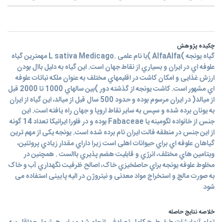
چکیده پژوهش
گياه يونجه )AlfaAlfa )با نام علمی .L sativa Medicago مهمترين گياه
علوفه اي در ايران و بسياري از نقاط جهان است. اين گياه به دليل باال بودن
ارزش غذايی و امکان کاشت در اقليمهاي مختلف به عنوان ملکه نباتات علوفه
اي مشهور است. کاشت يونجه از گذشته دور )بين سالهاي 1000 تا 2000 قبل
از ميالد( در ايران مرسوم بوده و حدود 500 سال قبل از ميالد، اين گياه از ايران
به يونان برده شده و سپس به ساير نقاط اروپا و جهان راه يافته است. اين
جنس از خانواده لگومينه يا Fabaceae بوده و در فلورا ايرانيکا تعداد 14 گونه
از اين جنس در منطقه فالت ايران نام برده شده است. يونجه يکی از مهم ترين
گياهان علوفه اي براي حيوانات اهلی است زيرا داراي مقدار زيادي پروتئين،
ويتامين هاي مختلف، انرژي و قابليت هضم پذيري باالست . همچنين در
مخلوط علوفه يونجه براي حاصلخيزي خاک، اصالح ظرفيت نگهداري آب و خاک
به صورت مالچ و استخراج مواد معدنی و نيتروژن در اليه پايينی استفاده می
شود
خلاصه نتایج حاصله