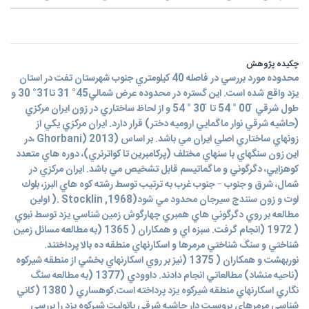
چکیده پژوهش
محدوده مورد بررسي در فاصله 40 كيلومتري جنوب شهرستان تفت در استان
يزد واقع شده است. اين گستره در محدوده عرض شمالي́45° 31 تا́31° 30 و
طول شرقي ́ 00 ° 54 تا ́ 30 ° 54 و از لحاظ ساختاري در زون ايران مركزي
(حاشيه شرقي نوار ماگمايي اروميه دختر) قرار دارد. ايران مركزي يكي از
زونهاي ساختاري اصلي ايران مي باشد. بر اساس (2013 (Ghorbani ،در
اين زون سنگهاي با سنهاي مختلف (پركامبرين تا كواترنري)، دوره هاي متعدد
كوهزايي، دگرگوني و ماگماتيسم قابل تشخيص مي باشد. ايران مركزي در
شمال، شرق و جنوب – جنوب غرب به ترتيب توسط رشته كوه هاي البرز، بلوك
لوت و زون سنندج سيرجان محدود مي شود(1968, Stocklin .( اولين
مطالعه بر روي دگرگوني هاي همبري چهارگوش زمين شناسي يزد توسط نبوي
( 1972 (انجام گرفت. سبزه اي و همكاران ( 1365 (به مطالعه مسائل زمين
شناختي و سنگ شناختي مرمرها و اسكارنهاي منطقه ده بالا پرداختند.
نوربهشت و همكاران ( 1375 (نيز بر روي اسكارنهاي بخشي از منطقه شيركوه
(ناحيه منشاد) مطالعاتي انجام دادند. داوودي (1377 (به مطالعه سنگ
نگاري اسكارنهاي منطقه شيركوه يزد پرداخته است.كوهساري ( 1380 (كاني
شناسي مرمرهاي بروسيت دار حاشيه شرقي باتوليت شيركوه يزد را بررسي