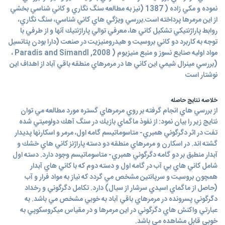
نموده و مكي زاده ( 1387 (نيز به مطالعه سنگ نگاري و كاني شناسي بخشي
از اين مرمرها پرداخته است.بررسي ويژگي هاي كاني شناسي، سنگ نگاري،
روابط پاراژنتيكي تشكيل كاني ها، معرفي توالي پاراژنتيك آنها و از طرفي با
توجه به كاربرد دو كاني بروسيت و هيدرومنيزيت در صنعت (دارا بودن پتانسيل
مواد اوليه صنايع نسوز و منبع منيزيوم ( 2008, Paradis and Simandl ،
(بررسي مينرال شيمي اين كاني ها در مرمرهاي منطقه باقي آباد از اهداف اين
نوشتار است
خلاصه نتایج حاصله
از بررسي هاي انجام گرفته بر روي مرمرهاي گستره مورد مطالعه مي توان
نتايج زير را بيان نمود: از نفوذ ماگماي بازيك در سنگ آهك دولوميتي شده
تفت در اثر دگرگوني همبري- متاسوماتيسم گامه اول، مرمر و اسكارنها پديدار
گشته اند. در اسكارن و مرمرهاي منطقه دو دسته پاراژنز كاني هاي خشك و
آبدار منطبق بر دو گامه دگرگوني همبري- متاسوماتيسم وجود دارد. دسته اول
شامل كاني هاي بي آب در گامه اول و دسته دوم كه با كاني هاي آبدار
همچون بروسيت و سرپانتين مشخص مي گردد كه نياز به مواد فرار و آب
(حاصل از ماگماي اسيدي سرشار از سيال) دارد. تكامل دگرگوني و رخداد
دگرگوني پسرونده در مرمرهاي باقي آباد به خوبي مشخص مي باشد. به
عبارتي واكنش هاي دگرگوني در اين مرمرها و در مقياس ميكروسكوپي به
خوبي قابل مشاهده مي باشد.