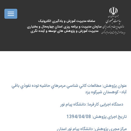
oggle
ation
سامانه مدیریت آموزش و یادگیری الکترونیک
سازمان مدیریت و برنامه ریزی استان چهارمحال و بختیاری
مدیریت آموزش و پژوهش های توسعه و آینده نگری
عنوان پژوهش: مطالعات كاني شناسي مرمرهاي حاشيه توده نفوذي باقي
آباد- كوهستان شيركوه يزد
دستگاه اجرایی کارفرما: دانشگاه پیام نور
تاریخ اجرای پژوهش: 1394/04/08
مرکز مجری پژوهش: دانشگاه پیام نور استان