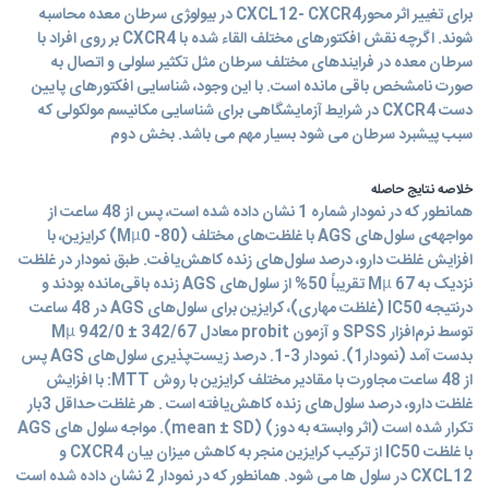
برای تغییر اثر محورCXCL12- CXCR4 در بیولو‍ژی سرطان معده محاسبه
شوند. اگرچه نقش افکتورهای مختلف القاء شده با CXCR4 بر روی افراد با
سرطان معده در فرایندهای مختلف سرطان مثل تکثیر سلولی و اتصال به
صورت نامشخص باقی مانده است. با این وجود، شناسایی افکتورهای پایین
دست CXCR4 در شرایط آزمایشگاهی برای شناسایی مکانیسم مولکولی که
سبب پیشبرد سرطان می شود بسیار مهم می باشد. بخش دوم
خلاصه نتایج حاصله
همانطور که در نمودار شماره 1 نشان داده شده است، پس از 48 ساعت از
مواجهه‌ی سلول‌های AGS با غلظت‌های مختلف (Mµ0 -80) کرایزین، با
افزایش غلظت دارو، درصد سلول‌های زنده کاهش‌یافت. طبق نمودار در غلظت
نزدیک به Mµ 67 تقریباً 50% از سلول‌های AGS زنده باقی‌مانده بودند و
درنتیجه IC50 (غلظت مهاری)، کرایزین برای سلول‌های AGS در 48 ساعت
توسط نرم‌افزار SPSS و آزمون probit معادل Mµ 942/0 ± 342/67
بدست آمد (نمودار1). نمودار 3-1. درصد زیست‌پذیری سلول‌های AGS پس
از 48 ساعت مجاورت با مقادیر مختلف کرایزین با روش MTT: با افزایش
غلظت دارو، درصد سلول‌های زنده کاهش‌یافته است . هر غلظت حداقل 3بار
تکرار شده است (اثر وابسته به دوز) (mean ± SD). مواجه سلول های AGS
با غلظت IC50 از ترکیب کرایزین منجر به کاهش میزان بیان CXCR4 و
CXCL12 در سلول ها می شود. همانطور که در نمودار 2 نشان داده شده است