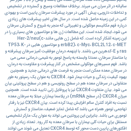
بدخیم تشخیص داده شده سرطان معده می باشند و بیش از 700 هزار نفر
سالیانه در اثر سران می میرند. برخلاف مطالعات وسیع و گسترده در تشخیص
و تداخلات دارویی، پیش آگهی در مورد پیشرفت سرطان پایین است و بهبودی
کمی در این زمینه حاصل شده است. در سال های اخیر، پیشرفت های زیادی
درباره فهم مکانیسم مولکولی و تغییراتی که منجر به شروع و گسترش سرطان
می شود، ایجاد شده است. این مطالعات ژن ها و موتاسیون های بسیاری را در
این زمینه آشکار کرده است. که شامل ژن هایی مانندHer-2/neu(c-
erbB2)، c-Myc، BCL2L12، c-MET و موتاسیون هایی در TP53، K-
ras و E-کدهرین می باشند. با اینهمه، درمان موفقیت آمیز سرطان پیشرفته و
یا متاستاز سرطان، عمدتا وابسته به پاسخ تومور به شیمی درمانی سمی می
باشد. فهم مسیرهای مولکولی مشخص در کنار پیشرفت و مقاومت به درمان،
در سرطان معده ممکن است منجر به فرصت های درمانی جدید و همچنین
بهبود کیفیت زندگی و حیات بیمار شود. CXCR4 به عنوان یک رسپتور به طور
متفاوتی در سرطان معده هم در سطح رونویسی و هم در سطح پروتئینی بیان
می شود. بیان متفاوت CXCR4 نیز با پروفایل ژنی تایید شده است. همچنین
میزان CXCR4 (در سطح mRNA) در پلاسما بیماران مبتلا به سرطان معده
نسبت به افراد کنترل سالم افزایش پیدا کرده است. بیان CXCR4 نیز با رفتار
تهاجمی تومور همراه می باشد که شامل تمایز ضعیف، متاستاز و گسترش
توموری می باشد. بنابراین این پروتئین می تواند به عنوان یک مارکر تشخیصی
مستقل برای حیات کلی بیماران با سرطان معده به کار رود. تعداد زیادی از
افکتورهای پایین دست محور که توسط CXCR4 تعدیل می شوند می توانند