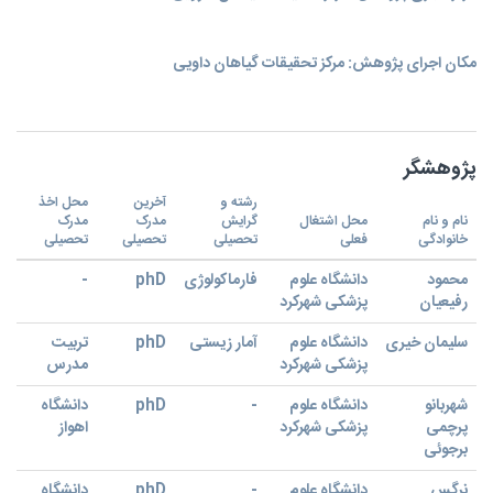
مکان اجرای پژوهش: مرکز تحقیقات گیاهان داویی
پژوهشگر
رشته و
آخرین
محل اخذ
نام و نام
محل اشتغال
گرایش
مدرک
مدرک
خانوادگی
فعلی
تحصیلی
تحصیلی
تحصیلی
محمود
دانشگاه علوم
فارماکولوژی
phD
-
رفیعیان
پزشکی شهرکرد
سلیمان خیری
دانشگاه علوم
آمار زیستی
phD
تربیت
پزشکی شهرکرد
مدرس
شهربانو
دانشگاه علوم
-
phD
دانشگاه
پرچمی
پزشکی شهرکرد
اهواز
برجوئی
نرگس
دانشگاه علوم
-
phD
دانشگاه