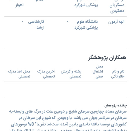
عسگریان
پزشکی شهرکرد
اهواز
دهکردی
الهه آزمون
دانشگاه علوم
-
کارشناسی
-
پزشکی شهرکرد
ارشد
همکاران پژوهشگر
محل
نام و نام
اشتغال
رشته و گرایش
آخرین مدرک
محل اخذ مدرک
خانوادگی
فعلی
تحصیلی
تحصیلی
تحصیلی
چکیده پژوهش
سرطان معده، چهارمین سرطان شایع و دومین علت در مرگ های وابسته به
سرطان در سرتاسر جهان می باشد. با وجودی که شیوع این سرطان در
کشورهای توسعه یافته تاحدی پایین آمده است اما تقریبا" 8% تومورهای