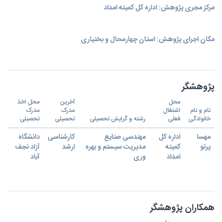
مرکز مجری پژوهش: اداره کل کمیته امداد
مکان اجرای پژوهش: استان چهارمحال و بختیاری
پژوهشگر
محل
آخرین
محل اخذ
نام و نام
اشتغال
مدرک
مدرک
خانوادگی
فعلی
رشته و گرایش تحصیلی
تحصیلی
تحصیلی
مهسا
اداره کل
مهندسی صنایع
کارشناسی
دانشگاه
پرتو
کمیته
مدیریت سیستم و بهره
ارشد
آزاد نجف
امداد
وری
آباد
همکاران پژوهشگر