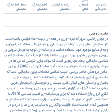
محل
نام و نام
اشتغال
رشته و گرایش
آخرین مدرک
محل اخذ مدرک
خانوادگی
فعلی
تحصیلی
تحصیلی
تحصیلی
چکیده پژوهش
در جهان رقابتی امروز که بهره¬وری در همه¬ی زمینه¬ها افزایش یافته است،
تنها سازمان¬هایی می¬توانند در این دنیای پر تلاطم باقی بمانند که به بهترین
وجه از منابع موجود خود استفاده نمایند و در سایه¬ی توجه به عوامل درونی و
بیرونی سازمان بیشترین بهره¬وری را داشته باشند از طرف دیگر هدف از آسیب
شناسی سازمانی ایجاد چهارچوبی است که بتواند برای افزایش تلاش ها در
جهت برقراری سلامت سازمانی، ایجاد انگیزه نماید (الواردو ، 2000). بر این
اساس پژوهش حاضر بررسی آسیب شناسی تعاملات برون سازمانی است که
جامعه¬ی آماری پژوهش تعداد کارکنان کمیته امداد استان چهارمحال و
بختیاری و استان های گیلان، البرز، سیستان و بلوچستان، آذربایجان غربی،
بوشهر به تعداد 167 نفر گزارش شده براي تعيين پایایی پرسشنامه از ضریب
آلفاي کرون باخ استفاده شد که برای پرسشنامه¬ی آسیب شناسی 93/0، به
دست آمد. نتايج تحقيق نشان داد، بیشترین میزان تعاملات با کدام سازمان و
همچنین کدام خدمت امداد قابلیت واگذاری به سایر سازمان ها را دارد و در
پایان تهدیدها، فرصت¬ها و نقاط قوت و ضعف این پژوهش نیز مشخص