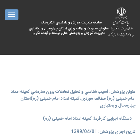
oggle
ation
سامانه مدیریت آموزش و یادگیری الکترونیک
سازمان مدیریت و برنامه ریزی استان چهارمحال و بختیاری
مدیریت آموزش و پژوهش های توسعه و آینده نگری
عنوان پژوهش: آسيب شناسي و تحليل تعاملات برون سازماني کمیته امداد
امام خمینی (ره) مطالعه موردی، کمیته امداد امام خمینی (ره)استان
چهارمحال و بختیاری
دستگاه اجرایی کارفرما: کمیته امداد امام خمینی (ره)
تاریخ اجرای پژوهش: 1399/04/01