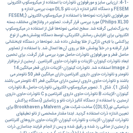
-4-1: ارزیابی سایز و مورفولوژی نانوذرات با استفاده از میکروسکوپ الکترونی
FESEM و دستگاه آنالیز اندازه ذرات نانو DLS جهت بررسی اندازه و
مورفولوژی نانوذرات؛ نمونه‌ها با استفاده از میکروسکوپ الکترونی (FESEM;
Philips XL30) مورد بررسی قرار گرفت. تصاویر در ولتاژهای مختلف، بسته
به بزرگ‌نمایی گرفته شد. سطح تمامی نمونه‌ها قبل از استفاده در میکروسکوپ
الکترونی برای افزایش رسانش الکتریکی، توسط دستگاه پوشش‌دهی از نوع
پراکنشی با لایه‌ی نازکی از طلا پوشش داده شد. نمونه‌ها در دستگاه لایه‌نشانی
قرار گرفته و در خلأ پوشش طلا بر روی آن‌ها اعمال شد. با استفاده از تصاویر
حاصل قطر و مورفولوژی نانوذرات حاصل مورد بررسی قرار گرفت. برای تخمین
ابعاد نانوذرات کیتوزان-آلژینات و نانوذرات حاوی آلترتامین . ارستین از نرم‌افزار
Image J استفاده شد. نانوذرات کیتوزان-آلژینات دارای قطر میانگین 14
نانومتر و نانوذرات حاوی داروی آلترتامین دارای میانگین قطر 50 نانومتر می
باشند و نانوذرات حاوی داروی ارستین دارای میانگین قطر 41 نانومتر می باشند
(شکل 1). شکل 1. تصویر میکروسکوپ الکترونی نانوذرات حاصل، A نانوذرات
کیتوزان-آلژینات، B نانوذرات حاوی داروی آلترتامین و C نانوذرات حاوی داروی
ارستین. با استفاده از دستگاه آنالیز ذرات نانو و زتاسایزر (دستگاه پراکنش
دینامیکی نور(DLS)) ساخت شرکت های Malvern و Brookhaven برای
تعیین اندازه ذرات استفاده گردید. ابتدا مقدار مشخصی از نانو تعلیقهای
نانوذرات کیتوزان-آلژینات و نانوذرات کیتوزان-آلژینات حاوی داروهای آلترتامین
و ارستین از صافی رد شده و رقیق شده و پس از انجام فرایند جداسازی ذرات