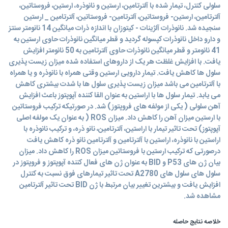
سلولی کنترل، تیمار شده با آلترتامین، ارستین و نانوذره، ارستین، فروستاتین،
آلترتامین، ارستین- فروستاتین، آلترتامین- فروستاتین، آلترتامین _ ارستین
سنجیده شد. نانوذرات آلژینات - کیتوزان با اندازه ذرات میانگین 14 نانومتر سنتز
و دارو داخل نانوذرات کپسوله گردید و قطر میانگین نانوذرات حاوی ارستین به
41 نانومتر و قطر میانگین نانوذرات حاوی آلترتامین به 50 نانومتر افزایش
یافت. با افزایش غلظت هر یک از داروهای استفاده شده میزان زیست پذیری
سلول ها کاهش یافت. تیمار دارویی ارستین وقتی همراه با نانوذره و یا همراه
با آلترتامین می باشد میزان زیست پذیری سلول ها با شدت بیشتری کاهش
می یابد. تیمار سلول ها با اراستین به عنوان القا کننده آپوپتوز باعث افزایش
آهن سلولی ( یکی از مولفه های فروپتوز) شد. در صورتیکه ترکیب فروستاتین
با ارستین میزان آهن را کاهش داد. میزان ROS ( به عنوان یک مولفه اصلی
آپوپتوز) تحت تاثیر تیمار با اراستین، آلترتامین، نانو ذره، و ترکیب نانوذره با
اراستین با نانوذره، اراستین با آلترتامین و آلترتامین نانو ذره کاهش یافت
درصورتی که ترکیب ارستین با فروستاتین میزان ROS را کاهش داد. میزان
بیان ژن های P53 و BID به عنوان ژن های فعال کننده آپوپتوز و فروپتوز در
سلول های سلول های A2780 تحت تاثیر تیمارهای فوق نسبت به کنترل
افزایش یافت و بیشترین تغییر بیان مرتبط با ژن BID تحت تاثیر آلترتامین
مشاهده شد.
خلاصه نتایج حاصله