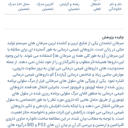
نام و نام
اشتغال
رشته و گرایش
آخرین مدرک
محل اخذ مدرک
خانوادگی
فعلی
تحصیلی
تحصیلی
تحصیلی
چکیده پژوهش
سرطان تخمدان یکی از شایع ترین و کشنده ترین سرطان های سیستم تولید
مثلی در زنان است. داروهای شیمی درمانی به طور گسترده ای برای مقابله با
این سرطان (و به طور کلی همه ی سرطان ها) استفاده می شوند. با این وجود
این داروها همیشه اثر مطلوب و تاثیرگذاری را از خود نشان نمی دهند. از جمله
محدودیت های داروهای شیمی درمانی می توان به بروز مقاوت دارویی،
عوارض جانبی زیاد و شاخص درمانی (بازده) کم داروهای شیمی درمانی
اشاره نمود. یکی از ویژگی های سلول های سرطانی فرار از مرگ سلولی برنامه
ریزی شده از جمله آپوپتوز و فروپتوز است. بنابراین انتقال هدفمند داروهای
شیمی درمانی به منظور القای مرگ سلولی برنامه ریزی شده در سلول های
توموری از طریق حامل هایی که داروی مورد نظر را به طور اختصاصی به سلول
سرطانی انتقال می دهند و یا اینکه باعث افزایش بازدهی و تاثیر داروهای
شیمی درمانی می شوند، درکاهش این اثرات مضر و ناخواسته، حائز اهمیت
است. با توجه به مطالب بیان شده، در این مطالعه ساخت نانوذره حاوی داروی
آلترتامین و ارستین و بررسی اثر آن بر بیان ژن های P53 و BID درگروه های