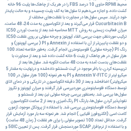
محیط RPMI حاوی 10 درصد FBS را در هر یک از چاهک‌ها پلیت 96 خانه
کشت داده، و اجازه می‌دهیم تا سلول‌ها به کف پلیت چسبیده و به حالت پایدار
خود درآیند. سپس سلول‌ها در مجاورت با غلظت‌های مختلف از
Cucurbitacin B قرار می‌گیرند و بعد از انکوباسیون به مدت 24، 48 ساعت،
میزان فعالیت زیستی به روش MTT محاسبه شد بعد از بدست آوردن IC50
ترکیب موردنظر، جهت بررسی القاء آپوپتوز و چرخه سلولی بر روی غلظت IC50
و دو غلظت پایین‌تر از آن با استفاده از Annexin و PI ( بررسی آپوپتوز) و
رنگ PI (چرخه سلولی) فلوسیتومتری انجام گرفت. به‌طور خلاصه تعداد 100
هزار سلول در هر چاهک از پلیت 6 خانه کشت داده شد و بعد از مجاورت با
غلظت‌های بدست آمده به مدت 48 ساعت انکوبه شد. سلول‌ها بعد از
تریپسینه کردن، با بافر موجود در کیت شستشو داده‌شده و درنهایت به مقدار 5
میکرو لیتر از Annexin V-FITC و PI به هر نمونه (100 هزار سلول در 100
میکرولیتر) اضافه‌شد و بعد از 30 دقیقه انکوباسیون در تاریکی و در دمای اتاق
توسط دستگاه فلوسایتومتری موردبررسی قرار گرفتند و میزان آپوپتوز و نکروز
سلول‌ها بررسی شد. به‌منظور بررسی چرخه سلولی نیز، بعد از شستشو و
نفوذپذیر کردن سلول‌ها، بارنگ PI رنگ‌آمیزی و بعد از 2 ساعت انکوباسیون
توسط دستگاه فلوسایتومتری بررسی شد. با استفاده از پروتکل موجود، آزمون
کامت اسی (الکتروفورز قلیایی ) انجام شد. هر نمونه سه بار مورد آزمایش قرار
گرفت. حداقل تعداد 100 تصویر سلولی را برای هر غلظت ( زمان 48 ساعت)
و با استفاده از نرم‌افزار SCAP موردسنجش قرار گرفت. پس از تعیین 50IC و