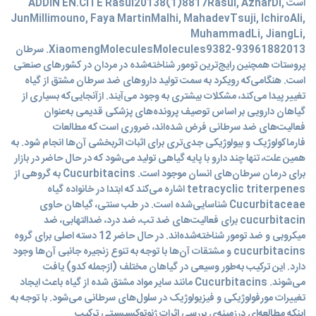
است ADDIN EN.CITE Rasul20138(1)8817Rasul, AzharDi,
JunMillimouno, Faya MartinMalhi, MahadevTsuji, IchiroAli,
MuhammadLi, JiangLi,
XiaomengMoleculesMolecules9382-93961882013. سرطان
پروستات همچنین رایج‌ترین تومور شناخته‌شده در مردان در کشورهای صنعتی
است. هنگامی‌که رویکرد به سمت تولید داروهای ضد سرطان مشتق از گیاه
تغییر پیدا می‌کند، مشکلات بیشتری به وجود می‌آیند. ازآنجایی‌که بسیاری از
گیاهان دارویی بر اساس توصیف پرونده‌های پزشکی قدیمی به‌عنوان
فعالیت‌های ضد سرطانی فرض شده‌اند، ضروری است که مطالعات
فارماکولوژیک و بیولوژیکی جدی‌تری برای اثبات اثربخشی آن‌ها انجام شود. به
همین علت، تنها چند دارو با پایه گیاهی تولید می‌شود که در حال حاضر در بازار
برای درمان سرطان‌های انسان موجود است. Cucurbitacins به گروهی از
tetracyclic triterpenes اشاره می‌کند که ابتدا در خانواده گیاه
Cucurbitaceae شناسایی‌شده است. در طب سنتی، گیاهان حاوی
cucurbitacin برای فعالیت‌های ضد تب، ضد درد، ضدالتهابی، ضد
میکروبی و ضد تومور شناخته‌شده‌اند. در حال حاضر 12 دسته اصلی برای گروه
cucurbitacins و مشتقات آن‌ها با توجه به تنوع زنجیره جانبی آن‌ها وجود
دارد. این ترکیب به‌طور وسیعی در گیاهان مختلف (ازجمله کدو) یافت
می‌شوند. Cucurbitacins مانند سایر مواد مشتق شده از گیاه باعث ایجاد
تغییرات مورفولوژیکی و فیزیولوژیک در سلول‌های سرطانی می‌شود. با توجه به
اینکه مطالعه‌ای درزمینه‌ی بررسی اثرات ژنوتوکسیسیتی ترکیب