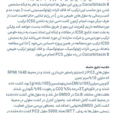
Cucurbitacin B بر روی این سلول‌ها انجام‌نشده و نظر به اینکه مشخص
شدن دوز مناسب این ترکیب که فاقد اثرات ژنوتوکسیسیتی است ( جهت عدم
آسیب‌رسانی به سلول‌های طبیعی بدن ) در رژیم غذایی حائز اهمیت است از
طرف دیگر جهت انجام آزمون کامت اسی نیاز به داشتن IC50 ترکیب
موردمطالعه داریم (هرچند این مهم از طریق مقالات بدست خواهد آمد ولیکن
به علت تعدد نتایج IC50 در مقالات و اینکه این اعداد نسبت به درجه خلوص
ترکیب موردبررسی و شرکت سازنده آن مورد اعتماد نمی‌باشد نیاز به سنجش
IC50 ترکیب موردمطالعه در همین پروژه احساس می‌شود ) لذا این مطالعه
باهدف بررسی اثرات ژنوتوکسیک، سیتوتوکسیک و القاء آپوپتوز ترکیب طبیعی
Cucurbitacin B در رده سلولی PC3 انجام می‌شود.
خلاصه نتایج حاصله
سلول‌های PC3 از انستیتو پاستور خریداری شدند و در محیط RPMI 1640
که حاوی 10%سرم جنین
گاو،پنی‌سیلین(Ml/u100)،استرپتومایسین(g/mlµ100) بود، کشت داده
شدند و در انکوباتور37درجه با5% CO2 و رطوبت 95% نگهداری شدند.
غلظت‌های مختلف Cu B در DMSO حل شد و به سلول‌های کشت داده‌شده
در محیط کشت کامل اضافه شد. به‌عنوان کنترل در کشت سلولی در محیط
کشت کامل DMSOبه‌تنهایی اضافه شد. به‌منظور بررسی میزان فعالیت
زیستی سلول‌ها به روش MTT تعداد 5000 سلول PC3 کشت داده‌شده در