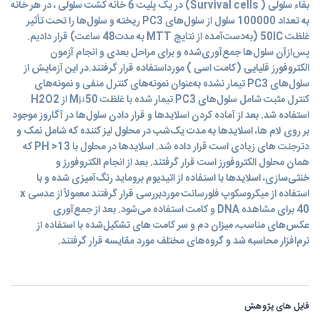
بقاء سلولی ( Survival cells) در یک پلیت 6 خانه کشت سلولی ، در هر خانه
به تعداد 100000 سلول از سلول‌های PC3 ریخته و سلول‌ها را تحت تأثیر
غلظت 50IC (به‌دست‌آمده از نتایج MTT به مدت48 ساعت) قرار دادیم.
پس‌ازآن سلول‌ها جمع‌آوری‌شده و برای مراحل بعدی و انجام آزمون
الکتروفورز قلیایی (کامت اسی ) مورداستفاده قرار گرفتند.در این آزمایش از
سلول‌های PC3 تیمار نشده به‌عنوان نمونه‌های کنترل منفی و نمونه‌های
کنترل مثبت شامل سلول‌های PC3 تیمار شده با غلظت Mµ50 از H2O2
استفاده شد. بعد از آماده کردن اسلایدها و قرار دادن سلول‌ها در آگاروز موجود
بر روی لام ها، اسلایدها به مدت یک‌شب در محلول لیز کننده که شامل نمک و
دترجنت های زیادی است قرار داده شد. اسلایدها در محلول با 13< PH که
همان محلول الکتروفورز است قرار گرفتند. بعد از انجام الکتروفورز و
خنثی‌سازی، اسلایدها با استفاده از اتیدیوم بروماید رنگ‌آمیزی شده و با
استفاده از میکروسکوپ فلورسانت موردبررسی قرار گرفتند معمولاً از عدسی x
40 برای مشاهده DNA و کامت استفاده می‌شود. بعد از جمع‌آوری
عکس‌های مناسب، میزان دم و سر کامت های تشکیل‌شده با استفاده از
نرم‌افزار محاسبه شد و گروه‌های مختلف مورد مقایسه قرار گرفتند.
فایل های پژوهش