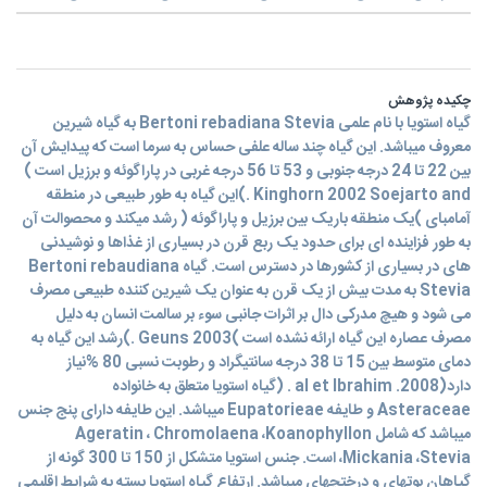
چکیده پژوهش
گیاه استویا با نام علمی Bertoni rebadiana Stevia به گیاه شیرین
معروف میباشد. این گیاه چند ساله علفی حساس به سرما است که پیدایش آن
بین 22 تا 24 درجه جنوبی و 53 تا 56 درجه غربی در پاراگوئه و برزیل است )
Kinghorn 2002 Soejarto and .)این گیاه به طور طبیعی در منطقه
آمامبای )یک منطقه باریک بین برزیل و پاراگوئه ( رشد میکند و محصوالت آن
به طور فزاینده ای برای حدود یک ربع قرن در بسیاری از غذاها و نوشیدنی
های در بسیاری از کشورها در دسترس است. گیاه Bertoni rebaudiana
Stevia به مدت بیش از یک قرن به عنوان یک شیرین کننده طبیعی مصرف
می شود و هیچ مدرکی دال بر اثرات جانبی سوء بر سالمت انسان به دلیل
مصرف عصاره این گیاه ارائه نشده است )2003 Geuns .)رشد این گیاه به
دمای متوسط بین 15 تا 38 درجه سانتیگراد و رطوبت نسبی 80 %نیاز
دارد(2008. al et Ibrahim . (گیاه استویا متعلق به خانواده
Asteraceae و طایفه Eupatorieae میباشد. این طایفه دارای پنج جنس
میباشد که شامل Ageratin ، Chromolaena ،Koanophyllon
،Mickania ،Stevia است. جنس استویا متشکل از 150 تا 300 گونه از
گیاهان بوتهای و درختچهای میباشد. ارتفاع گیاه استویا بسته به شرایط اقلیمی