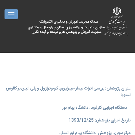
oggle
ation
سامانه مدیریت آموزش و یادگیری الکترونیک
سازمان مدیریت و برنامه ریزی استان چهارمحال و بختیاری
مدیریت آموزش و پژوهش های توسعه و آینده نگری
عنوان پژوهش: بررسی اثرات تیمار جیبرلین،پاکلوبوترازول و پلی اتیلن بر کالوس
استویا
دستگاه اجرایی کارفرما: دانشگاه پیام نور
تاریخ اجرای پژوهش: 1393/12/25
مرکز مجری پژوهش: دانشگاه پیام نور استان