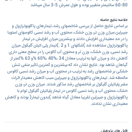
80-60 سانتیمتر متغییر بوده و طول عمرش 5-3 سال میباشد
خلاصه نتایج حاصله
بر اساس نتایج حاصل از بررسی شاخصهای رشد، تیمارهای پاکلوبوترازول و
جیبرلین میزان وزن تر، وزن خشک، محتوی آب و رشد نسبی کالوسهای استویا
را در حد معنیداری افزایش دادند و بیشترین میزان افزایش در تیمار
پاکلوبوترازول مشاهده شد )شکلهای 1 و 2 .)تیمار پلی اتیلن گلیکول میزان
رشد نسبی، وزن خشک، وزن تر و محتوی آب کالوس را در سطح معنی داری
کاهش داد و میزان آنها به ترتیب معادل 34 ،%40 ،%60 %و 63 %کمتر از
گیاهان شاهد بود. نتایج نشان داد که بیشترین و کمترین تاثیر منفی تنش
خشکی بر شاخصهای رشد به ترتیب در محتوی آب و میزان رشد نسبی کالوس
مالحظه شد. تیمارهای پاکلوبوترازول و جیبرلین سبب کاهش معنیدار اثرات
مضر پلیاتیلن گلیکول بر شاخصهای رشد مذکور شدند. میزان وزن تر، وزن
خشک، محتوی آب و رشد نسبی کالوس در تیمار پلیاتیلن گلیکول توام با
پاکلوبوترازول و جیبرلین تقریبا معادل گیاه شاهد )بدون تیمار( بودند و کاهش
معنیداری نشان ندادند.
فایل های پژوهش