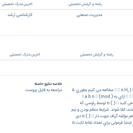
رشته و گرایش تحصیلی
آخرین مدرک تحصیلی
مدیریت صنعتی
کارشناسی ارشد
رشته و گرایش تحصیلی
آخرین مدرک تحصیلی
خلاصه نتایج حاصله
در این مقاله، گراف جهت دار n ( )  را با مجموعه رئوس } ١,..., ١ { ,  n H مطالعه می کنیم بطوري ۵
مراجعه به فایل پیوست
که یک یال جهت دار از a به b وجود دارد اگر . a b n , { ,١,..., ١}    ازاي به a b n  (mod ) ١
همچنین دو زیر گراف و  ( ) n ٢ ١ n ( )  را معرفی می کنیم. فرض کنید n ( )  توسط رئوسی که
 و n ( )  توسط رئوسی که نسبت به n اول نیستند، القا شوند. شرایط منظم بودن و نیم
منظم ١ بودن n ( )  را ارائه می دهیم. همچنین نشان می دهیم هر مؤلفه گراف جهت دار n ( )  دور
است اگر و فقط اگر n   | ( ) ۵ و n فاقد مربع کامل باشد. ما در اینجا فرمولی براي تعداد نقاط ثابت n