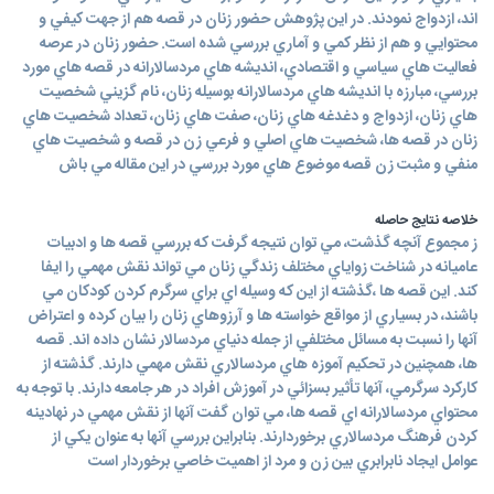
اند، ازدواج نمودند. در اين پژوهش حضور زنان در قصه هم از جهت كيفي و
محتوايي و هم از نظر كمي و آماري بررسي شده است. حضور زنان در عرصه
فعاليت هاي سياسي و اقتصادي، انديشه هاي مردسالارانه در قصه هاي مورد
بررسي، مبارزه با انديشه هاي مردسالارانه بوسيله زنان، نام گزيني شخصيت
هاي زنان، ازدواج و دغدغه هاي زنان، صفت هاي زنان، تعداد شخصيت هاي
زنان در قصه ها، شخصيت هاي اصلي و فرعي زن در قصه و شخصيت هاي
منفي و مثبت زن قصه موضوع هاي مورد بررسي در اين مقاله مي باش
خلاصه نتایج حاصله
ز مجموع آنچه گذشت، مي توان نتيجه گرفت كه بررسي قصه ها و ادبيات
عاميانه در شناخت زواياي مختلف زندگي زنان مي تواند نقش مهمي را ايفا
كند. اين قصه ها ،گذشته از اين كه وسيله اي براي سرگرم كردن كودكان مي
باشند، در بسياري از مواقع خواسته ها و آرزوهاي زنان را بيان كرده و اعتراض
آنها را نسبت به مسائل مختلفي از جمله دنياي مردسالار نشان داده اند. قصه
ها، همچنين در تحكيم آموزه هاي مردسالاري نقش مهمي دارند. گذشته از
كاركرد سرگرمي، آنها تأثير بسزائي در آموزش افراد در هر جامعه دارند. با توجه به
محتواي مردسالارانه اي قصه ها، مي توان گفت آنها از نقش مهمي در نهادينه
كردن فرهنگ مردسالاري برخوردارند. بنابراين بررسي آنها به عنوان يكي از
عوامل ايجاد نابرابري بين زن و مرد از اهميت خاصي برخوردار است