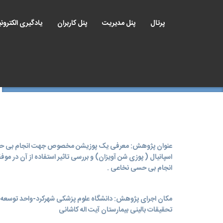
پرتال
پنل مدیریت
پنل کاربران
یادگیری الکترون
عنوان پژوهش: معرفی یک پوزیشن مخصوص جهت انجام بی 
اسپانیال ( پوزی شن آویزان) و بررسی تاثیر استفاده از آن در مو
انجام بی حسی نخاعی .
مکان اجرای پژوهش: دانشگاه علوم پزشکی شهرکرد-واحد توسعه
تحقیقات بالینی بیمارستان آیت اله کاشانی