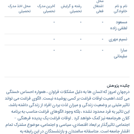
محل
نام و نام
اشتغال
رشته و گرایش
آخرین مدرک
محل اخذ مدرک
خانوادگی
فعلی
تحصیلی
تحصیلی
تحصیلی
مسعود
-
-
-
لطفی زاده
نسیم مهری
-
-
-
سارا
-
-
-
سلیمانی
چکیده پژوهش
درجهان امروز که انسان ها به دلیل مشکلات فراوان ، همواره احساس خستگی
می کنند، اهمیت اوقات فراغت بر کسی پوشیده نیست. الگوی فراغت می تواند
تاثیر مثبتی بر وضعیت زندگی و میزان لذت بردن افراد از زندگی داشته باشد،
این تاثیر به فرد محدود نشده ، بلکه وجود الگوهای فراغت مناسب به برنامه
کلان هرجامعه نیز کمک خواهد کرد . اوقات فراغت یک پدیده فرهنگی –
اجتماعی تاثیرگذار بر ابعاد اقتصادی، سیاسی و اجتماعی، موضوع مشترک تمام
اقشار جامعه است. متاسفانه سالمندان و بازنشستگان در این رابطه به