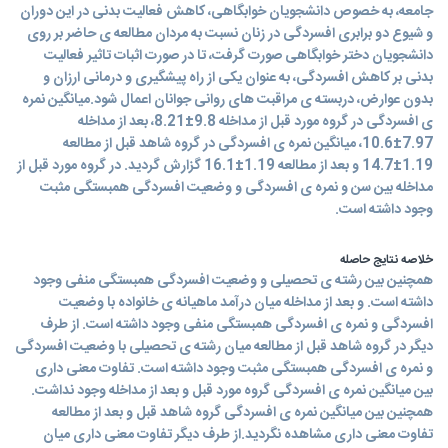
جامعه، به خصوص دانشجویان خوابگاهی، کاهش فعالیت بدنی در این دوران
و شیوع دو برابری افسردگی در زنان نسبت به مردان مطالعه ی حاضر بر روی
دانشجویان دختر خوابگاهی صورت گرفت، تا در صورت اثبات تاثیر فعالیت
بدنی بر کاهش افسردگی، به عنوان یکی از راه پیشگیری و درمانی ارزان و
بدون عوارض، دربسته ی مراقبت های روانی جوانان اعمال شود.میانگین نمره
ی افسردگی در گروه مورد قبل از مداخله 9.8±8.21، بعد از مداخله
7.97±10.6، میانگین نمره ی افسردگی در گروه شاهد قبل از مطالعه
1.19±14.7 و بعد از مطالعه 1.19±16.1 گزارش گردید. در گروه مورد قبل از
مداخله بین سن و نمره ی افسردگی و وضعیت افسردگی همبستگی مثبت
وجود داشته است.
خلاصه نتایج حاصله
همچنین بین رشته ی تحصیلی و وضعیت افسردگی همبستگی منفی وجود
داشته است. و بعد از مداخله میان درآمد ماهیانه ی خانواده با وضعیت
افسردگی و نمره ی افسردگی همبستگی منفی وجود داشته است. از طرف
دیگر در گروه شاهد قبل از مطالعه میان رشته ی تحصیلی با وضعیت افسردگی
و نمره ی افسردگی همبستگی مثبت وجود داشته است. تفاوت معنی داری
بین میانگین نمره ی افسردگی گروه مورد قبل و بعد از مداخله وجود نداشت.
همچنین بین میانگین نمره ی افسردگی گروه شاهد قبل و بعد از مطالعه
تفاوت معنی داری مشاهده نگردید.از طرف دیگر تفاوت معنی داری میان