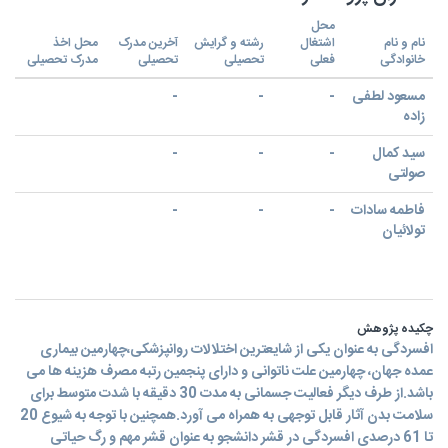
محل
نام و نام
اشتغال
رشته و گرایش
آخرین مدرک
محل اخذ
خانوادگی
فعلی
تحصیلی
تحصیلی
مدرک تحصیلی
مسعود لطفی
-
-
-
زاده
سید کمال
-
-
-
صولتی
فاطمه سادات
-
-
-
تولائیان
چکیده پژوهش
افسردگی به عنوان یکی از شایعترین اختلالات روانپزشکی،چهارمین بیماری
عمده جهان، چهارمین علت ناتوانی و دارای پنجمین رتبه مصرف هزینه ها می
باشد.از طرف دیگر فعالیت جسمانی به مدت 30 دقیقه با شدت متوسط برای
سلامت بدن آثار قابل توجهی به همراه می آورد.همچنین با توجه به شیوع 20
تا 61 درصدی افسردگی در قشر دانشجو به عنوان قشر مهم و رگ حیاتی