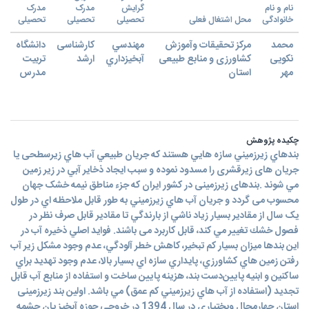
نام و نام
گرایش
مدرک
مدرک
خانوادگی
محل اشتغال فعلی
تحصیلی
تحصیلی
تحصیلی
محمد
مرکز تحقیقات وآموزش
مهندسي
کارشناسی
دانشگاه
نکویی
کشاورزی و منابع طبیعی
آبخيزداري
ارشد
تربيت
مهر
استان
مدرس
چکیده پژوهش
بندهاي زيرزميني سازه هايي هستند كه جريان طبيعي آب هاي زيرسطحی یا
جریان های زیرقشری را مسدود نموده و سبب ايجاد ذخاير آبي در زير زمين
مي شوند .بندهای زیرزمینی در کشور ایران که جزء مناطق نیمه خشک جهان
محسوب می گردد و جريان آب هاي زيرزميني به طور قابل ملاحظه اي در طول
یک سال از مقادير بسيار زياد ناشي از بارندگي تا مقادير قابل صرف نظر در
فصول خشك تغيير مي كند، قابل کاربرد می باشند. فوايد اصلي ذخيره آب در
اين بندها ميزان بسيار كم تبخير، كاهش خطر آلودگي، عدم وجود مشكل زير آب
رفتن زمين هاي كشاورزي، پايداري سازه اي بسيار بالا، عدم وجود تهديد براي
ساكنين و ابنيه پايين‌دست بند، هزينه پايين ساخت و استفاده از منابع آب قابل
تجديد (استفاده از آب هاي زيرزميني كم عمق) مي باشد. اولین بند زیرزمینی
استان چهارمحال وبختیاری در سال 1394 در خروجی حوزه آبخیز یان چشمه