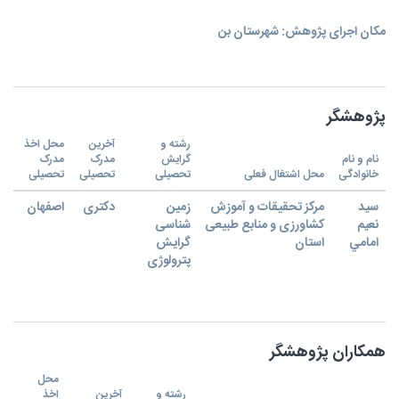
مکان اجرای پژوهش: شهرستان بن
پژوهشگر
رشته و
آخرین
محل اخذ
نام و نام
گرایش
مدرک
مدرک
خانوادگی
محل اشتغال فعلی
تحصیلی
تحصیلی
تحصیلی
سيد
مرکز تحقیقات و آموزش
زمین
دکتری
اصفهان
نعيم
کشاورزی و منابع طبیعی
شناسی
امامي
استان
گرایش
پترولوژی
همکاران پژوهشگر
محل
رشته و
آخرین
اخذ