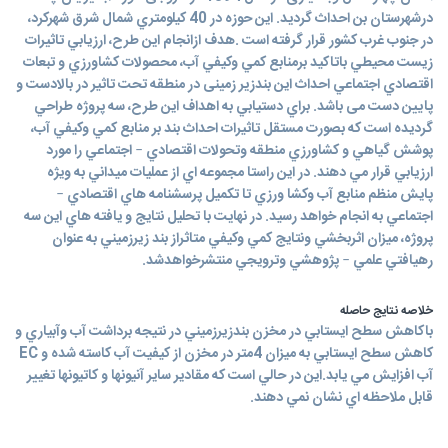
درشهرستان بن احداث گردید. اين حوزه در 40 كيلومتري شمال شرق شهركرد،
در جنوب غرب کشور قرار گرفته است .هدف ازانجام این طرح، ارزيابي تاثیرات
زيست محيطي باتاكيد برمنابع كمي وكيفي آب، محصولات كشاورزي و تبعات
اقتصادي اجتماعي احداث اين بندزیر زمینی در منطقه تحت تاثير در بالادست و
پايين دست می باشد. براي دستيابي به اهداف اين طرح، سه پروژه طراحي
گرديده است كه بصورت مستقل تاثيرات احداث بند بر منابع كمي وكيفي آب،
پوشش گياهي و كشاورزي منطقه وتحولات اقتصادي – اجتماعي را مورد
ارزيابي قرار مي دهند. در اين راستا مجموعه اي از عمليات ميداني به ويژه
پايش منظم منابع آب وكشا ورزي تا تكميل پرسشنامه هاي اقتصادي –
اجتماعي به انجام خواهد رسيد. در نهایت با تحليل نتايج و يافته هاي اين سه
پروژه، ميزان اثربخشي ونتايج كمي وكيفي متاثراز بند زيرزميني به عنوان
رهيافتي علمي – پژوهشي وترويجي منتشرخواهدشد.
خلاصه نتایج حاصله
باكاهش سطح ايستابي در مخزن بندزيرزميني در نتيجه برداشت آب وآبياري و
كاهش سطح ايستابي به ميزان 4متر در مخزن از كيفيت آب كاسته شده و EC
آب افزايش مي يابد.اين در حالي است كه مقادير ساير آنيونها و كاتيونها تغيير
قابل ملاحظه اي نشان نمي دهند.