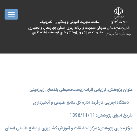
oggle
ation
سامانه مدیریت آموزش و یادگیری الکترونیک
سازمان مدیریت و برنامه ریزی استان چهارمحال و بختیاری
مدیریت آموزش و پژوهش های توسعه و آینده نگری
عنوان پژوهش: ارزیابی اثرات زیست‌محیطی بندهای زیرزمینی
دستگاه اجرایی کارفرما: اداره کل منابع طبیعی و آبخیزداری
تاریخ اجرای پژوهش: 1396/11/11
مرکز مجری پژوهش: مرکز تحقیقات و آموزش کشاورزی و منابع طبیعی استان