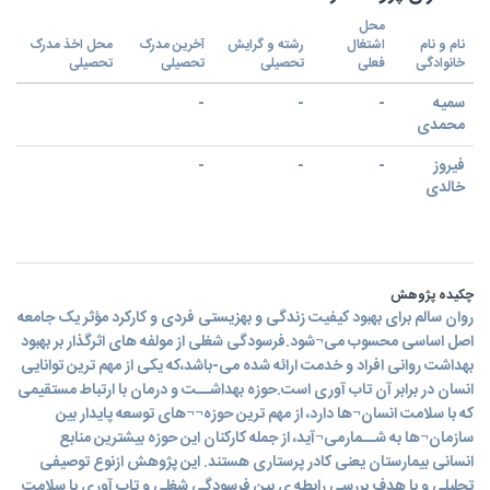
محل
نام و نام
اشتغال
رشته و گرایش
آخرین مدرک
محل اخذ مدرک
خانوادگی
فعلی
تحصیلی
تحصیلی
تحصیلی
سمیه
-
-
-
محمدی
فیروز
-
-
-
خالدی
چکیده پژوهش
روان سالم برای بهبود کیفیت زندگی و بهزیستی فردی و کارکرد مؤثر یک جامعه
اصل اساسی محسوب می¬شود.فرسودگی شغلی از مولفه های اثرگذار بر بهبود
بهداشت روانی افراد و خدمت ارائه شده می-باشد،که یکی از مهم ترین توانایی
انسان در برابر آن تاب آوری است.حوزه بهداشــت و درمان با ارتباط مستقیمی
که با سلامت انسان¬ها دارد، از مهم ترین حوزه¬¬های توسعه پایدار بین
سازمان¬ها به شــمارمی¬آید، از جمله کارکنان این حوزه بیشترین منابع
انسانی بیمارستان یعنی کادر پرستاری هستند. این پژوهش ازنوع توصیفی
تحلیلی و با هدف بررسی رابطه ی بین فرسودگی شغلی و تاب آوری با سلامت