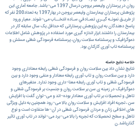
روان در پرستاران ولیعصر بروجن درسال 1397 می¬باشد. جامعه آماري اين
پژوهش پرستاران بیمارستان ولیعصر بروجن در بهار1397 به تعداد200 نفر که
از طريـق نمونـه گيـري تصـادفي سـاده انتخــاب می¬شوند. معیار ورود
پاسخ دهندگان به این پژوهش پرستارانی که حداقل یک سال سابقه کار در
بیمارستان را داشتند.ابزار اندازه گیری مورد استفاده در پژوهش شامل اطلاعات
دموگرافیک و پرسشنامه سلامت روان، پرسشنامه فرسودگی شغلی مسلش و
پرسشنامه تاب آوری کارکنان بود.
خلاصه نتایج حاصله
نتایج نشان داد بین سلامت روان و فرسودگی شغلی رابطه معناداری وجود
دارد و بین سلامت روان و تاب آوری رابطه معنادار و منفی وجود دارد و بین
فرسودگی شغلی و تاب آوری رابطه معنا¬داری وجود ندارد. متغیرهای
دموگرافیک در زمینه ی سن بر سلامت روان و جنسیت بر فرسودگی شغلی و
تاهل و تحصیلات بر تاب آوری معنادار بوده¬اند و می¬توان گفت با افزایش
سن ، تجربه افراد افزایش و سلامت روان بالا می¬رود همچنین به دلیل ویژگی
های اخلاقی زنان و مردان فرسودگی شغلی در آن¬ها متفاوت است و نوع
تاهل و سطح تحصیلات که تجربه را بالا می¬برد می¬تواند در تاب آوری تاثیر
گذارباشد.ن