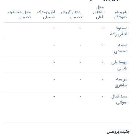
محل
نام و نام
اشتغال
رشته و گرایش
آخرین مدرک
محل اخذ مدرک
خانوادگی
فعلی
تحصیلی
تحصیلی
تحصیلی
مسعود
-
-
-
لطفی زاده
سمیه
-
-
-
محمدی
مهسا علی
-
-
-
بابایی
مرضیه
-
-
-
طاهری
سید کمال
-
-
-
صولتی
چکیده پژوهش