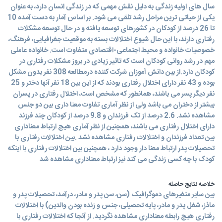
سال های اولیه زندگی به دلیل نقش مهمی که در زندگی انسان دارد، به عنوان
یکی از حیاتی ترین مراحل رشد تلقی می شود. بر اساس آمار به دست آمده 10
تا 26 درصد از کودکان در کشورهای توسعه یافته و در حال توسعه مشکلات
رفتاری دارند، با این حال شیوع اختلالات بسته به موقعیت جغرافیایی، فرهنگ،
خصوصیات خانواده و محیط اجتماعی-اقتصادی متفاوت است. خانواده عاملی
مهم در رشد روانی کودکان است که تاثیر زیادی در بروز مشکلات رفتاری در
کودکان دارد.از بین دانش آموزان شرکت کننده درمطالعه 308 نفر بدون مشکل
بوده و 43 نفر دارای اختلال رفتاری بودند که از این بین 18 نفر آنها دختر و 25
نفر دیگر پسر می باشند، همانطور که مشخص است، اختلال رفتاری در پسران
بیشتر از دختران می باشد ولی از نظر آماری تفاوت معنا داری بین دو جنس
مشاهده نشد. 2.6 درصد از تک فرزندان و 9.8 درصد از کودکان چند فرزند
دارای اختلال رفتاری می باشند، همچنین از نظر آماری هیچ ارتباط معناداری
بین تعداد فرزندان و اختلالات رفتاری مشاهده نشد .بین اختلالات رفتاری با
تحصیلات پدر ارتباط معنا دار وجود دارد ، همچنین بین اختلالات رفتاری با اینکه
کودک با چه کسی زندگی می کند نیز ارتباط معناداری مشاهده شد
خلاصه نتایج حاصله
بین سایر متغیرهای دموگرافیک (سن، سن پدر و مادر، درآمد، تحصیلات پدر و
ماذز، شغل پدر و مادر، پایه تحصیلی، جنس و زنده بودن والدین) با اختلالات
رفتاری هیچ رابطه معناداری مشاهده نگردید. از آنجا که اختلالات رفتاری با