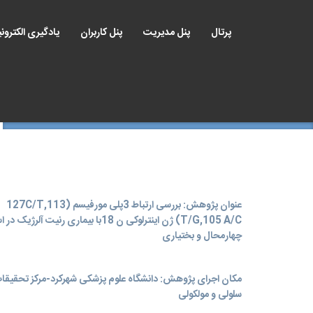
پرتال
پنل مدیریت
پنل کاربران
یادگیری الکترون
عنوان پژوهش: بررسی ارتباط 3پلی مورفیسم (127C/T,113
T/G,105 A/C) ژن اینترلوکی ن 18با بیماری رنیت آلرژیک
چهارمحال و بختیاری
مکان اجرای پژوهش: دانشگاه علوم پزشکی شهرکرد-مرکز تحقیقا
سلولی و مولکولی