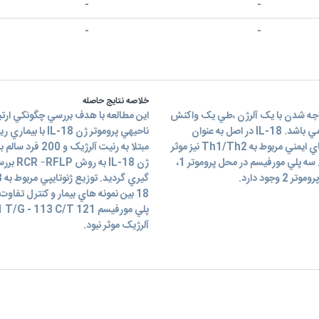
-
-
-
-
خلاصه نتایج حاصله
واجه شدن با يک آلرژن ،طي يک واكنش
وابسته به IgE ايجاد مي شود IL-18. عضوي از خانوادهي IL-1 مي باشد. IL-18 در اصل به عنوان
فاكتور القا كننده ي IFN-γ شناخته شده ولي در تعادل واكنش هاي ايمني مربوط به Th1/Th2 نيز موثر
مبتلا به رنيت 
است. ژن IL-18 داراي دو پروموتر است . پروموتر 1 و پروموتر 2 . سه پلي مورفيسم در محل پروموتر 1،
آلرژيک موثر نبود.