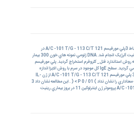
اين مطالعه با هدف بررسي چگونكي ارتباط 3پلي مورفيسم A/C -101 T/G - 113 C/T 121 در
ناحيهي پروموتر ژن IL-18 با بيماري رينيت آلرژيک انجام شد. DNA ژنومي نمونه هاي خون 300 بيمار
آلرژيک و 200 فرد سالم به روش استاندارد فنل_ كلروفرم استخراج گرديد. پلي مورفيسم
ژن IL-18 به روش RCR –RFLP بررسي گرديد. سطح IgE كل موجود در سرم با روش الايزا اندازه
گيري گرديد. توزيع ژنوتايپي مربوط به 3 پلي مورفيسم A/C -101 T/G - 113 C/T 121 از ژن IL-
18 بين نمونه هاي بيمار و كنترل تفاوت معناداري را نشان نداد ) 01 / 0 P > ( . اين مطالعه نشان داد 3
پلي مورفيسم A/C -101 T/G - 113 C/T 121 پروموتر ژن اينترلوكين 11 در بروز بيماري رينيت