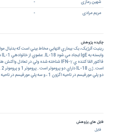
شهین رمازی
-
مریم مرادی
-
چکیده پژوهش
رينيت آلرژيک، يک بيماري التهابي مخاط بيني است كه بدنبال م
دو پلي مورفيسم در ناحيه اگزون 1 ، و سه پلي مورفيسم در ناحيه پروموتر 2 وجود دارد.
فایل های پژوهش
فایل