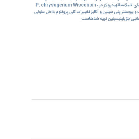
سویه مختلف از توصیف عملکرد همولوگهای فنیلاستاتهیدرولاز در ، P. chrysogenum Wisconsin
یه فنیلاستات و بیوسنتز پنی سیلین و آنالیز تغییرات کلی پروتئوم داخل سلولی
انبی بنزیلپنیسیلین تهیه شدهاست.