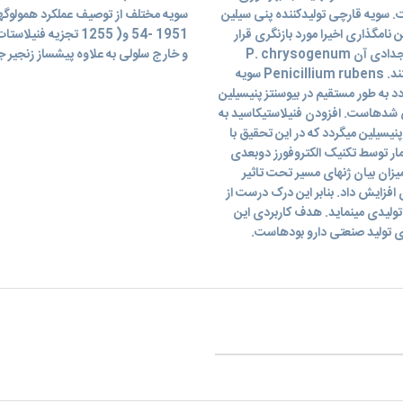
 سویه قارچی تولیدکننده پنی سیلین
نامگذاری اخیرا مورد بازنگری قرار
54- 1951 و( 1255 تجز
گرفت و به این نتیجه منجر Penicillium rubrum P. و سویه اجدادی آن P. chrysogenum
و خارج سلولی به علاوه پیشساز زنجیر ج
Wisconsin 54- شد که سویه اصلی فلمینگ، سویه 1255 هستند. Penicillium rubens سویه
( chrysogenum NRRL 1951 کد میگردد به طور مستقیم در بیوسنتز پنیسیلین
یلاستیل گزارش شدهاست. افزودن فنیلاستیکاسید به
سیلین میگردد که در این تحقیق با
مار توسط تکنیک الکتروفورز دوبعدی
 میزان بیان ژنهای مسیر تحت تاثیر
ی افزایش داد. بنابر این درک درست از
 تولیدی مینماید. هدف کاربردی این
رای تولید صنعتی دارو بودهاست.