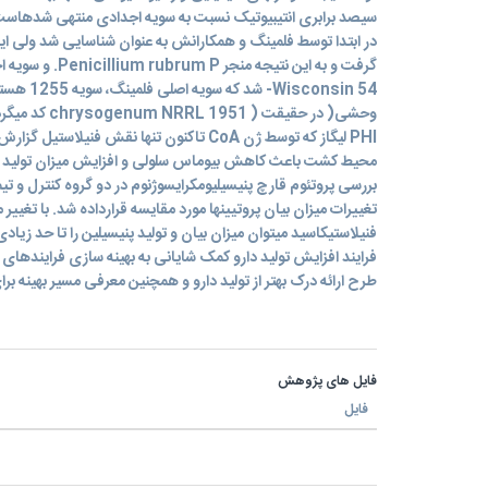
سیصد برابری انتیبیوتیک نسبت به سویه اجدادی منتهی شدهاست.
در ابتدا توسط فلمینگ و همکارانش به عنوان شناسایی شد ولی این 
وحشی( در حقیقت 
PHI لیگاز که توسط ژن CoA تاکنون تنها نقش فن
محیط کشت باعث کاهش بیوماس سلولی و افزایش میزان تولید پنی
بررسی پروتئوم قارچ پنیسیلیومکرایسوژنوم در دو گروه کنترل و تی
تغییرات میزان بیان پروتیینها مورد مقایسه قرارداده شد. با تغییر
فنیلاستیکاسید میتوان میزان بیان و تولید پنیسیلین را تا حد زیاد
فرایند افزایش تولید دارو کمک شایانی به بهینه سازی فرایندهای
طرح ارائه درک بهتر از تولید دارو و همچنین معرفی مسیر بهینه ب
فایل های پژوهش
فایل