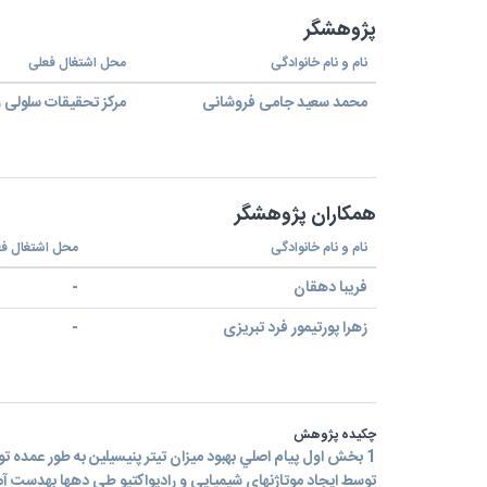
پژوهشگر
نام و نام خانوادگی
محل اشتغال فعلی
محمد سعید جامی فروشانی
مرکز تحقیقات سلولی و
همکاران پژوهشگر
نام و نام خانوادگی
محل اشتغال ف
فریبا دهقان
-
زهرا پورتیمور فرد تبریزی
-
چکیده پژوهش
1 بخش اول پيام اصلي بهبود میزان تیتر پنیسیلین به طور عمده 
توسط ایجاد موتاژنهای شیمیایی و رادیواکتیو طی دهها بهدست آ