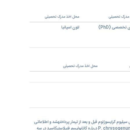
 مدرک تحصیلی
محل اخذ مدرک تحصیلی
 تخصصی (PhD)
لئون اسپانیا
محل اخذ مدرک تحصیلی
سیلیوم کرایسوژنوم قبل و بعد از تیمار پرداختهشد و اطلاعاتی
P. chrysogenum NRRL ،P.notatum( P.rubens درباره کاتابولیسم فنیلاستیکاسید در سه