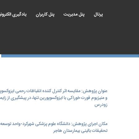
پرتال
پنل مدیریت
پنل کاربران
یادگیری الکترون
عنوان پژوهش: مقایسه اثر کنترل کننده انقباظات رحمی ایزوکسوپ
و منیزیوم فورت خوراکی با ایزوکسوپورین تنها، در پیشگیری از زایم
زودرس
مکان اجرای پژوهش: دانشگاه علوم پزشکی شهرکرد-واحد توسعه
تحقیقات بالینی بیمارستان هاجر