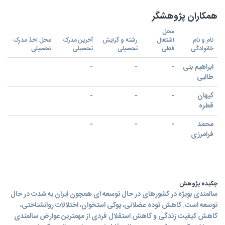
همکاران پژوهشگر
محل
نام و نام
اشتغال
رشته و گرایش
آخرین مدرک
محل اخذ مدرک
خانوادگی
فعلی
تحصیلی
تحصیلی
تحصیلی
ابراهیم بنی
-
-
-
طالبی
کیهان
-
-
-
قطره
محمد
-
-
-
فرامرزی
چکیده پژوهش
سالمندی بویژه در کشورهای در حال توسعه ای همچون ایران به شدت در حال
توسعه است. کاهش توده عضلانی، پوکی استخوان، اختلالات روانشناختی،
کاهش کیفیت زندگی و کاهش استقلال فردی از مهمترین عوارض سالمندی