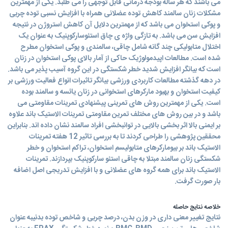
می باشند که هر ساله بودجه درمانی قابل توجهی را می طلبد. یکی از مهمترین
مشکلات زنان سالمند کاهش توده عضلانی همراه با افزایش نسبی توده چربی
و پوکی استخوان می باشد که از مهمترین دلایل آن کاهش استروژن در نتیجه
افزایش سن می باشد. به تازگی واژه ی چاق استئوسارکوپنیک به عنوان یک
اختلال متابولیکی چند گانه شامل چاقی، سالمندی و پوکی استخوان مطرح
شده است. مطالعات اپیدمولوژیک حاکی از آمار بالای پوکی استخوان در زنان
است که بیانگر افزایش شدید خطر شکستگی در این گروه آسیب پذیر می باشد.
در دهه گذشته مطالعات کاربردی ورزشی بیانگر تاثیرات انواع فعالیت ورزشی بر
کیفیت استخوان و بهبود مارکرهای استخوانی در زنان یائسه و سالمند بوده
است. یکی از مهمترین روش های تمرینی پیشنهادی تمرینات مقاومتی می
باشد و در بین روش های مختلف تمرین مقاومتی تمرینات الاستیک باند علاوه
بر ایمنی بالا اثر بخشی بالایی در توانبخشی افراد سالمند نشان داده اند. بنابراین
محققین پژوهشی را طراحی کردند تا به بررسی تاثیر 12 هفته تمرینات
الاستیک باند بر بیومارکرهای متابولیسم استخوان، تراکم استخوان و خطر
شکستگی زنان سالمند مبتلا به چاقی استئو سارکوپنیک بپردازند. تمرینات
الاستیک باند برای همه گروه های عضلانی و با افزایش تدریجی اصل اضافه
بار صورت گرفت.
خلاصه نتایج حاصله
نتایج تغییر معنی داری در وزن بدن، درصد چربی و شاخص توده بدنیبه عنوان