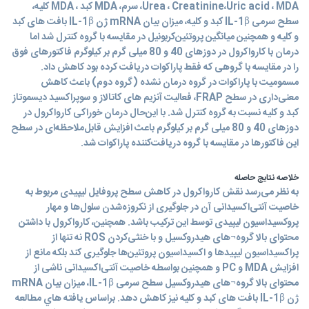
،Urea ، Creatinine،Uric acid ، MDA سرم، MDA کبد ، MDA کلیه،
سطح سرمی IL-1β کبد و کلیه، میزان بیان mRNA ژن IL-1β بافت های کبد
و کلیه و همچنین میانگین پروتئین‌کربونیل در مقایسه با گروه کنترل شد اما
درمان با کارواکرول در دوزهای 40 و 80 میلی گرم بر کیلوگرم فاکتورهای فوق
را در مقایسه با گروهی که فقط پاراکوات دریافت کرده بود کاهش داد.
مسمومیت با پاراکوات در گروه درمان نشده (گروه دوم) باعث کاهش
معنی‌داری در سطح FRAP، فعالیت آنزیم های کاتالاز و سوپراکسید دیسموتاز
کبد و کلیه نسبت به گروه کنترل شد. با این‌حال درمان خوراکی کارواکرول در
دوزهای 40 و 80 میلی گرم بر کیلوگرم باعث افزایش قابل‌ملاحظه‌ای در سطح
این فاکتورها در مقایسه با گروه دریافت‌کننده پاراکوات شد.
خلاصه نتایج حاصله
به نظر می‌رسد نقش کارواکرول در کاهش سطح پروفایل لیپیدی مربوط به
خاصیت آنتی‌اکسیدانی آن در جلوگیری از نکروزه‌شدن سلول‌ها و مهار
پروکسیداسیون لیپیدی توسط این ترکیب باشد. همچنین، کارواکرول با داشتن
محتوای بالا گروه¬های هیدروکسیل و با خنثی‌کردن ROS نه تنها از
پراکسیداسیون لیپیدها و اکسیداسیون پروتئین‌ها جلوگیری کند بلکه مانع از
افزایش MDA و PC و همچنین بواسطه خاصیت آنتی‌اکسیدانی ناشی از
محتوای بالا گروه¬های هیدروکسیل سطح سرمی IL-1β، میزان بیان mRNA
ژن IL-1β بافت های کبد و کلیه نیز کاهش دهد. براساس يافته هاي مطالعه