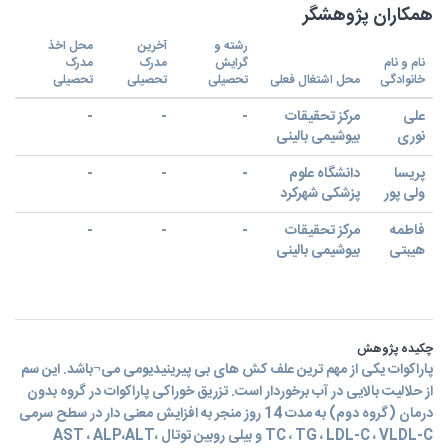
همکاران پژوهشگر
رشته و
آخرین
محل اخذ
نام و نام
گرایش
مدرک
مدرک
خانوادگی
محل اشتغال فعلی
تحصیلی
تحصیلی
تحصیلی
علی
مرکز تحقیقات
-
-
-
نوری
بیوشیمی بالینی
پریسا
دانشگاه علوم
-
-
-
ولی پور
پزشکی شهرکرد
فاطمه
مرکز تحقیقات
-
-
-
هیبتی
بیوشیمی بالینی
چکیده پژوهش
پاراکوات یکی از مهم ترین علف کش های بی پیرینیدیومی می¬باشد. این سم
از حلالیت بالایی در آب برخوردار است. تزریق خوراکی پاراکوات در گروه بدون
درمان (گروه دوم) به مدت 14 روز منجر به افزایش معنی دار در سطح سرمی
TC ، TG ، LDL-C ، VLDL-C و بیلی روبین توتال ،AST ، ALP،ALT